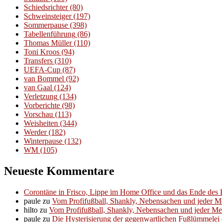
Schiedsrichter
(80)
Schweinsteiger
(197)
Sommerpause
(398)
Tabellenführung
(86)
Thomas Müller
(110)
Toni Kroos
(94)
Transfers
(310)
UEFA-Cup
(87)
van Bommel
(92)
van Gaal
(124)
Verletzung
(134)
Vorberichte
(98)
Vorschau
(113)
Weisheiten
(344)
Werder
(182)
Winterpause
(132)
WM
(105)
Neueste Kommentare
Corontäne in Frisco, Lippe im Home Office und das Ende des P
paule
zu
Vom Profifußball, Shankly, Nebensachen und jeder 
hilto
zu
Vom Profifußball, Shankly, Nebensachen und jeder M
paule
zu
Die Hysterisierung der gegenwartlichen Fußlümmelei – 