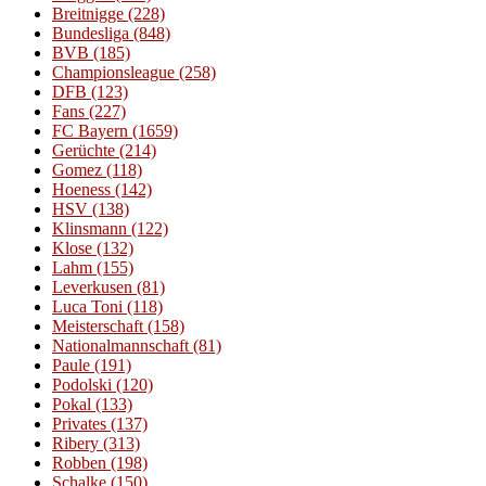
Breitnigge
(228)
Bundesliga
(848)
BVB
(185)
Championsleague
(258)
DFB
(123)
Fans
(227)
FC Bayern
(1659)
Gerüchte
(214)
Gomez
(118)
Hoeness
(142)
HSV
(138)
Klinsmann
(122)
Klose
(132)
Lahm
(155)
Leverkusen
(81)
Luca Toni
(118)
Meisterschaft
(158)
Nationalmannschaft
(81)
Paule
(191)
Podolski
(120)
Pokal
(133)
Privates
(137)
Ribery
(313)
Robben
(198)
Schalke
(150)