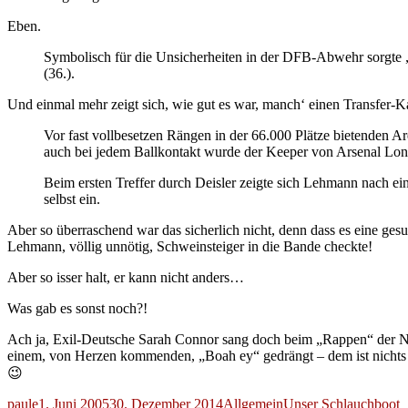
Eben.
Symbolisch für die Unsicherheiten in der DFB-Abwehr sorgte „
(36.).
Und einmal mehr zeigt sich, wie gut es war, manch‘ einen Transfer-
Vor fast vollbesetzen Rängen in der 66.000 Plätze bietenden A
auch bei jedem Ballkontakt wurde der Keeper von Arsenal Lon
Beim ersten Treffer durch Deisler zeigte sich Lehmann nach ei
selbst ein.
Aber so überraschend war das sicherlich nicht, denn dass es eine gesu
Lehmann, völlig unnötig, Schweinsteiger in die Bande checkte!
Aber so isser halt, er kann nicht anders…
Was gab es sonst noch?!
Ach ja, Exil-Deutsche Sarah Connor sang doch beim „Rappen“ der N
einem, von Herzen kommenden, „Boah ey“ gedrängt – dem ist nichts
😉
Autor
Veröffentlicht
Kategorien
Schlagwörter
paule
1. Juni 2005
30. Dezember 2014
Allgemein
Unser Schlauchboot