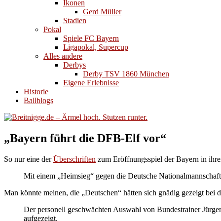
Ikonen
Gerd Müller
Stadien
Pokal
Spiele FC Bayern
Ligapokal, Supercup
Alles andere
Derbys
Derby TSV 1860 München
Eigene Erlebnisse
Historie
Ballblogs
„Bayern führt die DFB-Elf vor“
So nur eine der
Überschriften
zum Eröffnungsspiel der Bayern in ihr
Mit einem „Heimsieg“ gegen die Deutsche Nationalmannschaft
Man könnte meinen, die „Deutschen“ hätten sich gnädig gezeigt bei d
Der personell geschwächten Auswahl von Bundestrainer Jürgen
aufgezeigt.