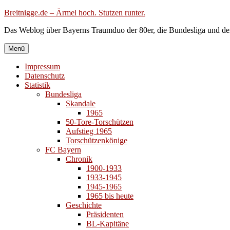
Zum
Breitnigge.de – Ärmel hoch. Stutzen runter.
Inhalt
Das Weblog über Bayerns Traumduo der 80er, die Bundesliga und de
springen
Menü
Impressum
Datenschutz
Statistik
Bundesliga
Skandale
1965
50-Tore-Torschützen
Aufstieg 1965
Torschützenkönige
FC Bayern
Chronik
1900-1933
1933-1945
1945-1965
1965 bis heute
Geschichte
Präsidenten
BL-Kapitäne