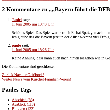
am
2 Kommentare zu „„Bayern führt die DFB
Janiel
sagt:
1. Juni 2005 um 13:40 Uhr
Schönes Spiel. Das Spiel war herrlich Es hat Spaß gemacht de
Ich glaube das die Bayern jetzt in der Allianz-Arena viel Erfo
paule
sagt:
1. Juni 2005 um 18:26 Uhr
Keine Ahnung, dass kann auch nach hinten losgehen wie in Gels
Die Kommentare sind geschlossen.
Beitragsnavigation
Vorheriger
Zurück
Nackter Geißbock!
Nächster
Beitrag:
Weiter
News vom Kuschel-Familien-Verein!
Beitrag:
Paules Tags
Abschied
(88)
Ausblick
(118)
Bloggen
(122)