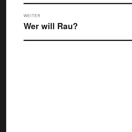
WEITER
Wer will Rau?
Nächster
Beitrag: