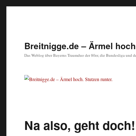
Breitnigge.de – Ärmel hoch.
Das Weblog über Bayerns Traumduo der 80er, die Bundesliga und d
Na also, geht doch!