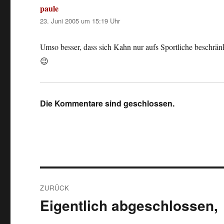
paule
sagt:
23. Juni 2005 um 15:19 Uhr
Umso besser, dass sich Kahn nur aufs Sportliche beschrän
😉
Die Kommentare sind geschlossen.
Beitragsnavigation
ZURÜCK
Eigentlich abgeschlossen,
Vorheriger
Beitrag: