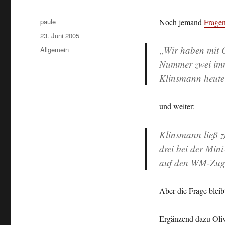
Autor
paule
Noch jemand
Frage
Veröffentlicht
23. Juni 2005
am
„Wir haben mit 
Kategorien
Allgemein
Nummer zwei imme
Klinsmann heute
und weiter:
Klinsmann ließ z
drei bei der Mi
auf den WM-Zug 
Aber die Frage bleibt
Ergänzend dazu Oli