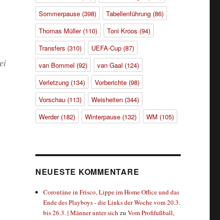
Sommerpause
(398)
Tabellenführung
(86)
Thomas Müller
(110)
Toni Kroos
(94)
Transfers
(310)
UEFA-Cup
(87)
ei
van Bommel
(92)
van Gaal
(124)
Verletzung
(134)
Vorberichte
(98)
Vorschau
(113)
Weisheiten
(344)
Werder
(182)
Winterpause
(132)
WM
(105)
NEUESTE KOMMENTARE
Corontäne in Frisco, Lippe im Home Office und das
Ende des Playboys - die Links der Woche vom 20.3.
bis 26.3. | Männer unter sich
zu
Vom Profifußball,