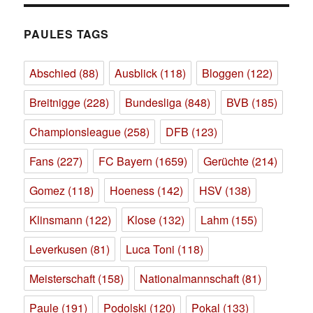
PAULES TAGS
Abschied
(88)
Ausblick
(118)
Bloggen
(122)
Breitnigge
(228)
Bundesliga
(848)
BVB
(185)
Championsleague
(258)
DFB
(123)
Fans
(227)
FC Bayern
(1659)
Gerüchte
(214)
Gomez
(118)
Hoeness
(142)
HSV
(138)
Klinsmann
(122)
Klose
(132)
Lahm
(155)
Leverkusen
(81)
Luca Toni
(118)
Meisterschaft
(158)
Nationalmannschaft
(81)
Paule
(191)
Podolski
(120)
Pokal
(133)