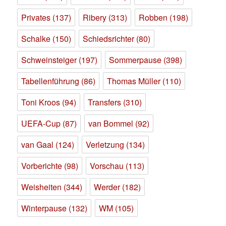
Privates
(137)
Ribery
(313)
Robben
(198)
Schalke
(150)
Schiedsrichter
(80)
Schweinsteiger
(197)
Sommerpause
(398)
Tabellenführung
(86)
Thomas Müller
(110)
Toni Kroos
(94)
Transfers
(310)
UEFA-Cup
(87)
van Bommel
(92)
van Gaal
(124)
Verletzung
(134)
Vorberichte
(98)
Vorschau
(113)
Weisheiten
(344)
Werder
(182)
Winterpause
(132)
WM
(105)