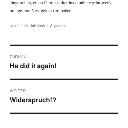
eingestehen, einen Unruhestifter ins familiäre grün-weiß-
orange-rote Nest gelockt zu haben…
Autor
Veröffentlicht
Kategorien
paule
28. Juli 2005
Allgemein
am
Beitragsnavigation
ZURÜCK
He did it again!
Vorheriger
Beitrag:
WEITER
Widerspruch!?
Nächster
Beitrag: