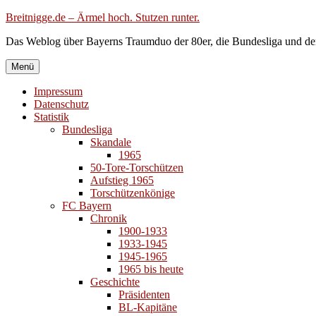
Zum
Breitnigge.de – Ärmel hoch. Stutzen runter.
Inhalt
Das Weblog über Bayerns Traumduo der 80er, die Bundesliga und de
springen
Menü
Impressum
Datenschutz
Statistik
Bundesliga
Skandale
1965
50-Tore-Torschützen
Aufstieg 1965
Torschützenkönige
FC Bayern
Chronik
1900-1933
1933-1945
1945-1965
1965 bis heute
Geschichte
Präsidenten
BL-Kapitäne