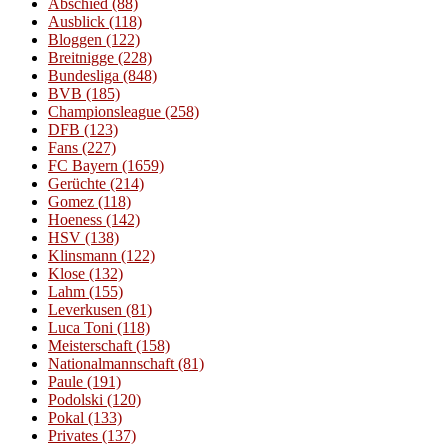
Abschied
(88)
Ausblick
(118)
Bloggen
(122)
Breitnigge
(228)
Bundesliga
(848)
BVB
(185)
Championsleague
(258)
DFB
(123)
Fans
(227)
FC Bayern
(1659)
Gerüchte
(214)
Gomez
(118)
Hoeness
(142)
HSV
(138)
Klinsmann
(122)
Klose
(132)
Lahm
(155)
Leverkusen
(81)
Luca Toni
(118)
Meisterschaft
(158)
Nationalmannschaft
(81)
Paule
(191)
Podolski
(120)
Pokal
(133)
Privates
(137)