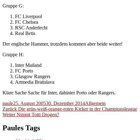
Gruppe G:
FC Liverpool
FC Chelsea
RSC Anderlecht
Real Betis
Der englische Hammer, trotzdem kommen aber beide weiter!
Gruppe H:
Inter Mailand
FC Porto
Glasgow Rangers
Artmedia Bratislava
Klare Sache Sache für Inter, dahinter Porto oder Rangers.
Autor
Veröffentlicht
Kategorien
paule
25. August 2005
30. Dezember 2014
Allgemein
Beitragsnavigation
am
Vorheriger
Zurück
Die grün-weiß-orange-roten Kicker in der Championsleague
Nächster
Beitrag:
Weiter
Nimmt Totti Drogen?
Beitrag:
Paules Tags