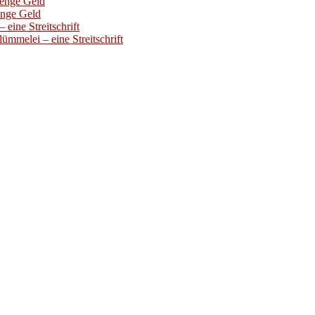
Menge Geld
enge Geld
eine Streitschrift
ümmelei – eine Streitschrift