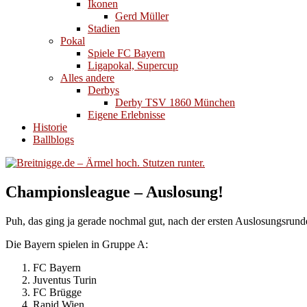
Ikonen
Gerd Müller
Stadien
Pokal
Spiele FC Bayern
Ligapokal, Supercup
Alles andere
Derbys
Derby TSV 1860 München
Eigene Erlebnisse
Historie
Ballblogs
Championsleague – Auslosung!
Puh, das ging ja gerade nochmal gut, nach der ersten Auslosungsrund
Die Bayern spielen in Gruppe A:
FC Bayern
Juventus Turin
FC Brügge
Rapid Wien