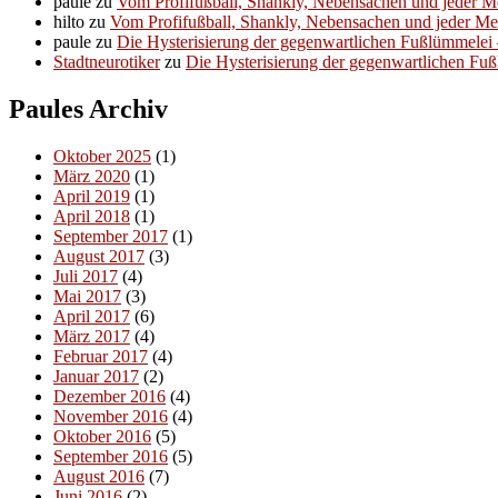
paule
zu
Vom Profifußball, Shankly, Nebensachen und jeder 
hilto
zu
Vom Profifußball, Shankly, Nebensachen und jeder M
paule
zu
Die Hysterisierung der gegenwartlichen Fußlümmelei – 
Stadtneurotiker
zu
Die Hysterisierung der gegenwartlichen Fußl
Paules Archiv
Oktober 2025
(1)
März 2020
(1)
April 2019
(1)
April 2018
(1)
September 2017
(1)
August 2017
(3)
Juli 2017
(4)
Mai 2017
(3)
April 2017
(6)
März 2017
(4)
Februar 2017
(4)
Januar 2017
(2)
Dezember 2016
(4)
November 2016
(4)
Oktober 2016
(5)
September 2016
(5)
August 2016
(7)
Juni 2016
(2)