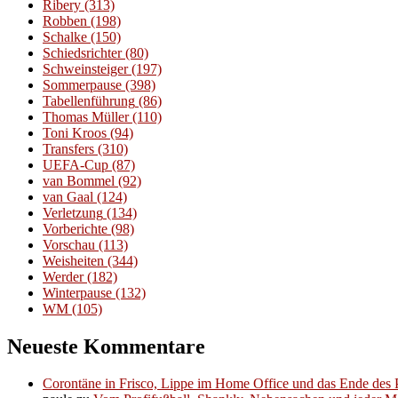
Ribery
(313)
Robben
(198)
Schalke
(150)
Schiedsrichter
(80)
Schweinsteiger
(197)
Sommerpause
(398)
Tabellenführung
(86)
Thomas Müller
(110)
Toni Kroos
(94)
Transfers
(310)
UEFA-Cup
(87)
van Bommel
(92)
van Gaal
(124)
Verletzung
(134)
Vorberichte
(98)
Vorschau
(113)
Weisheiten
(344)
Werder
(182)
Winterpause
(132)
WM
(105)
Neueste Kommentare
Corontäne in Frisco, Lippe im Home Office und das Ende des P