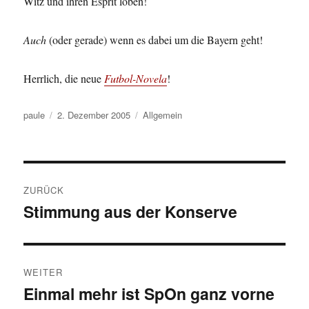
Witz und ihren Esprit loben!
Auch
(oder gerade) wenn es dabei um die Bayern geht!
Herrlich, die neue
Futbol-Novela
!
Autor
Veröffentlicht
Kategorien
paule
2. Dezember 2005
Allgemein
am
Beitragsnavigation
ZURÜCK
Stimmung aus der Konserve
Vorheriger
Beitrag:
WEITER
Einmal mehr ist SpOn ganz vorne
Nächster