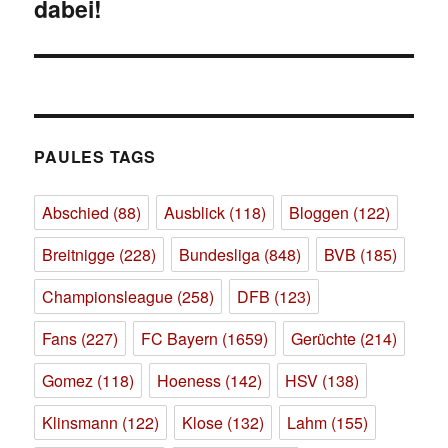
dabei!
Beitrag:
PAULES TAGS
Abschied
(88)
Ausblick
(118)
Bloggen
(122)
Breitnigge
(228)
Bundesliga
(848)
BVB
(185)
Championsleague
(258)
DFB
(123)
Fans
(227)
FC Bayern
(1659)
Gerüchte
(214)
Gomez
(118)
Hoeness
(142)
HSV
(138)
Klinsmann
(122)
Klose
(132)
Lahm
(155)