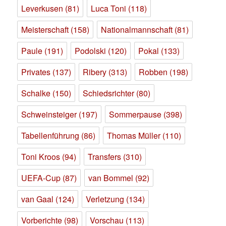
Leverkusen
(81)
Luca Toni
(118)
Meisterschaft
(158)
Nationalmannschaft
(81)
Paule
(191)
Podolski
(120)
Pokal
(133)
Privates
(137)
Ribery
(313)
Robben
(198)
Schalke
(150)
Schiedsrichter
(80)
Schweinsteiger
(197)
Sommerpause
(398)
Tabellenführung
(86)
Thomas Müller
(110)
Toni Kroos
(94)
Transfers
(310)
UEFA-Cup
(87)
van Bommel
(92)
van Gaal
(124)
Verletzung
(134)
Vorberichte
(98)
Vorschau
(113)