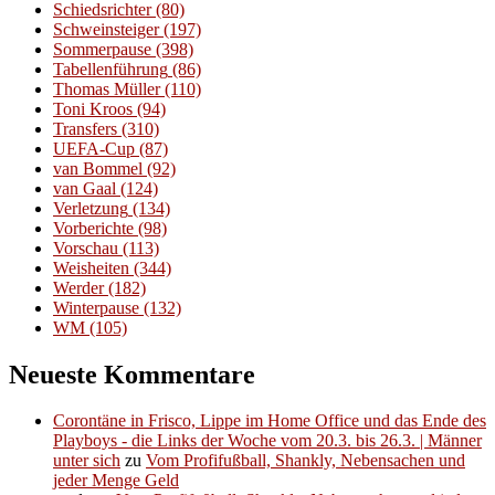
Schiedsrichter
(80)
Schweinsteiger
(197)
Sommerpause
(398)
Tabellenführung
(86)
Thomas Müller
(110)
Toni Kroos
(94)
Transfers
(310)
UEFA-Cup
(87)
van Bommel
(92)
van Gaal
(124)
Verletzung
(134)
Vorberichte
(98)
Vorschau
(113)
Weisheiten
(344)
Werder
(182)
Winterpause
(132)
WM
(105)
Neueste Kommentare
Corontäne in Frisco, Lippe im Home Office und das Ende des
Playboys - die Links der Woche vom 20.3. bis 26.3. | Männer
unter sich
zu
Vom Profifußball, Shankly, Nebensachen und
jeder Menge Geld