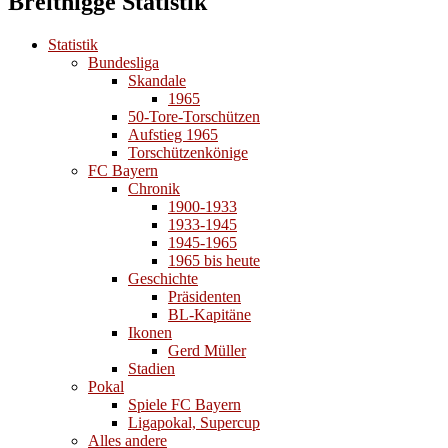
Breitnigge Statistik
Statistik
Bundesliga
Skandale
1965
50-Tore-Torschützen
Aufstieg 1965
Torschützenkönige
FC Bayern
Chronik
1900-1933
1933-1945
1945-1965
1965 bis heute
Geschichte
Präsidenten
BL-Kapitäne
Ikonen
Gerd Müller
Stadien
Pokal
Spiele FC Bayern
Ligapokal, Supercup
Alles andere