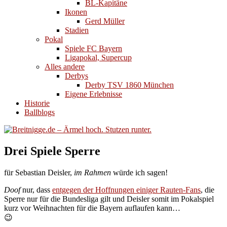
BL-Kapitäne
Ikonen
Gerd Müller
Stadien
Pokal
Spiele FC Bayern
Ligapokal, Supercup
Alles andere
Derbys
Derby TSV 1860 München
Eigene Erlebnisse
Historie
Ballblogs
Drei Spiele Sperre
für Sebastian Deisler,
im Rahmen
würde ich sagen!
Doof
nur, dass
entgegen der Hoffnungen einiger Rauten-Fans
, die
Sperre nur für die Bundesliga gilt und Deisler somit im Pokalspiel
kurz vor Weihnachten für die Bayern auflaufen kann…
😉