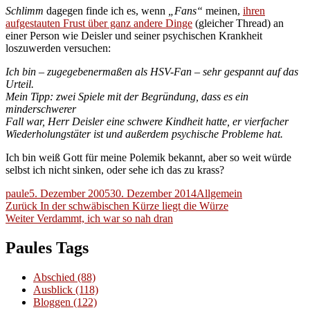
Schlimm
dagegen finde ich es, wenn
„Fans“
meinen,
ihren
aufgestauten Frust über ganz andere Dinge
(gleicher Thread) an
einer Person wie Deisler und seiner psychischen Krankheit
loszuwerden versuchen:
Ich bin – zugegebenermaßen als HSV-Fan – sehr gespannt auf das
Urteil.
Mein Tipp: zwei Spiele mit der Begründung, dass es ein
minderschwerer
Fall war, Herr Deisler eine schwere Kindheit hatte, er vierfacher
Wiederholungstäter ist und außerdem psychische Probleme hat.
Ich bin weiß Gott für meine Polemik bekannt, aber so weit würde
selbst ich nicht sinken, oder sehe ich das zu krass?
Autor
Veröffentlicht
Kategorien
paule
5. Dezember 2005
30. Dezember 2014
Allgemein
Beitragsnavigation
am
Vorheriger
Zurück
In der schwäbischen Kürze liegt die Würze
Nächster
Beitrag:
Weiter
Verdammt, ich war so nah dran
Beitrag:
Paules Tags
Abschied
(88)
Ausblick
(118)
Bloggen
(122)