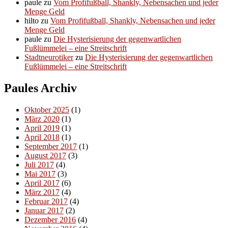
paule
zu
Vom Profifußball, Shankly, Nebensachen und jeder
Menge Geld
hilto
zu
Vom Profifußball, Shankly, Nebensachen und jeder
Menge Geld
paule
zu
Die Hysterisierung der gegenwartlichen
Fußlümmelei – eine Streitschrift
Stadtneurotiker
zu
Die Hysterisierung der gegenwartlichen
Fußlümmelei – eine Streitschrift
Paules Archiv
Oktober 2025
(1)
März 2020
(1)
April 2019
(1)
April 2018
(1)
September 2017
(1)
August 2017
(3)
Juli 2017
(4)
Mai 2017
(3)
April 2017
(6)
März 2017
(4)
Februar 2017
(4)
Januar 2017
(2)
Dezember 2016
(4)