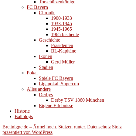
Torschützenkönige
FC Bayern
Chronik
1900-1933
1933-1945
1945-1965
1965 bis heute
Geschichte
Präsidenten
BL-Kapitäne
Ikonen
Gerd Müller
Stadien
Pokal
Spiele FC Bayern
Ligapokal, Supercup
Alles andere
Derbys
Derby TSV 1860 München
Eigene Erlebnisse
Historie
Ballblogs
Breitnigge.de – Ärmel hoch. Stutzen runter.
Datenschutz
Stolz
präsentiert von WordPress