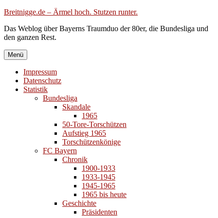
Zum
Breitnigge.de – Ärmel hoch. Stutzen runter.
Inhalt
Das Weblog über Bayerns Traumduo der 80er, die Bundesliga und
springen
den ganzen Rest.
Menü
Impressum
Datenschutz
Statistik
Bundesliga
Skandale
1965
50-Tore-Torschützen
Aufstieg 1965
Torschützenkönige
FC Bayern
Chronik
1900-1933
1933-1945
1945-1965
1965 bis heute
Geschichte
Präsidenten