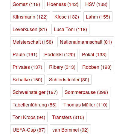
Gomez
(118)
Hoeness
(142)
HSV
(138)
Klinsmann
(122)
Klose
(132)
Lahm
(155)
Leverkusen
(81)
Luca Toni
(118)
Meisterschaft
(158)
Nationalmannschaft
(81)
Paule
(191)
Podolski
(120)
Pokal
(133)
Privates
(137)
Ribery
(313)
Robben
(198)
Schalke
(150)
Schiedsrichter
(80)
Schweinsteiger
(197)
Sommerpause
(398)
Tabellenführung
(86)
Thomas Müller
(110)
Toni Kroos
(94)
Transfers
(310)
UEFA-Cup
(87)
van Bommel
(92)