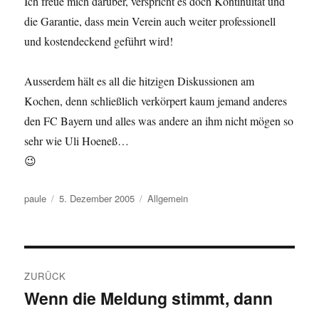
Ich freue mich darüber, verspricht es doch Kontinuität und
die Garantie, dass mein Verein auch weiter professionell
und kostendeckend geführt wird!
Ausserdem hält es all die hitzigen Diskussionen am
Kochen, denn schließlich verkörpert kaum jemand anderes
den FC Bayern und alles was andere an ihm nicht mögen so
sehr wie Uli Hoeneß…
😉
Autor
Veröffentlicht
Kategorien
paule
5. Dezember 2005
Allgemein
am
Beitragsnavigation
ZURÜCK
Wenn die Meldung stimmt, dann
Vorheriger
Beitrag: