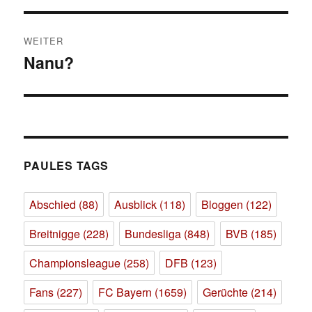
WEITER
Nanu?
Nächster
Beitrag:
PAULES TAGS
Abschied
(88)
Ausblick
(118)
Bloggen
(122)
Breitnigge
(228)
Bundesliga
(848)
BVB
(185)
Championsleague
(258)
DFB
(123)
Fans
(227)
FC Bayern
(1659)
Gerüchte
(214)