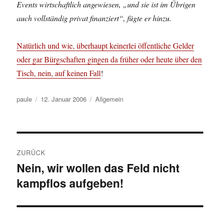
Events wirtschaftlich angewiesen, „und sie ist im Übrigen
auch vollständig privat finanziert“, fügte er hinzu.
Natürlich und wie, überhaupt keinerlei öffentliche Gelder
oder gar Bürgschaften gingen da früher oder heute über den
Tisch, nein, auf keinen Fall
!
Autor
Veröffentlicht
Kategorien
paule
12. Januar 2006
Allgemein
am
Beitragsnavigation
ZURÜCK
Nein, wir wollen das Feld nicht
Vorheriger
kampflos aufgeben!
Beitrag: