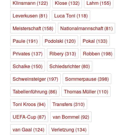
Klinsmann
(122)
Klose
(132)
Lahm
(155)
Leverkusen
(81)
Luca Toni
(118)
Meisterschaft
(158)
Nationalmannschaft
(81)
Paule
(191)
Podolski
(120)
Pokal
(133)
Privates
(137)
Ribery
(313)
Robben
(198)
Schalke
(150)
Schiedsrichter
(80)
Schweinsteiger
(197)
Sommerpause
(398)
Tabellenführung
(86)
Thomas Müller
(110)
Toni Kroos
(94)
Transfers
(310)
UEFA-Cup
(87)
van Bommel
(92)
van Gaal
(124)
Verletzung
(134)