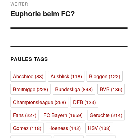
WEITER
Euphorie beim FC?
Nächster
Beitrag:
PAULES TAGS
Abschied
(88)
Ausblick
(118)
Bloggen
(122)
Breitnigge
(228)
Bundesliga
(848)
BVB
(185)
Championsleague
(258)
DFB
(123)
Fans
(227)
FC Bayern
(1659)
Gerüchte
(214)
Gomez
(118)
Hoeness
(142)
HSV
(138)