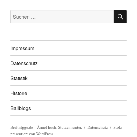
SU
Suchen
nach:
Impressum
Datenschutz
Statistik
Historie
Ballblogs
Breitnigge.de – Ärmel hoch. Stutzen runter.
Datenschutz
Stolz
präsentiert von WordPress