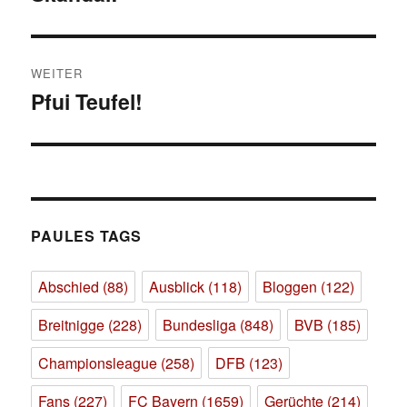
Beitrag:
WEITER
Pfui Teufel!
Nächster
Beitrag:
PAULES TAGS
Abschied
(88)
Ausblick
(118)
Bloggen
(122)
Breitnigge
(228)
Bundesliga
(848)
BVB
(185)
Championsleague
(258)
DFB
(123)
Fans
(227)
FC Bayern
(1659)
Gerüchte
(214)