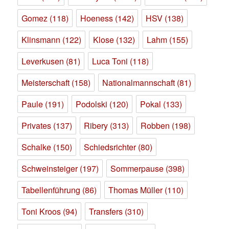
Gomez
(118)
Hoeness
(142)
HSV
(138)
Klinsmann
(122)
Klose
(132)
Lahm
(155)
Leverkusen
(81)
Luca Toni
(118)
Meisterschaft
(158)
Nationalmannschaft
(81)
Paule
(191)
Podolski
(120)
Pokal
(133)
Privates
(137)
Ribery
(313)
Robben
(198)
Schalke
(150)
Schiedsrichter
(80)
Schweinsteiger
(197)
Sommerpause
(398)
Tabellenführung
(86)
Thomas Müller
(110)
Toni Kroos
(94)
Transfers
(310)