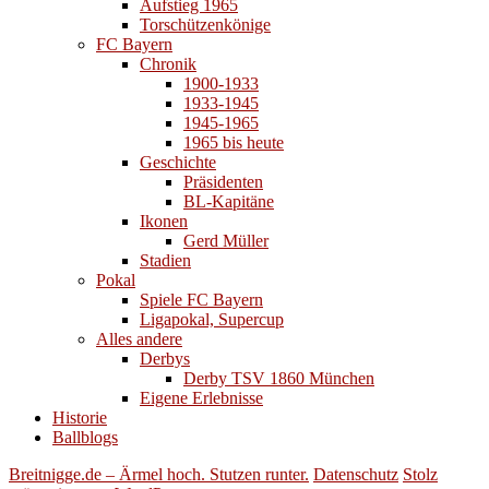
Aufstieg 1965
Torschützenkönige
FC Bayern
Chronik
1900-1933
1933-1945
1945-1965
1965 bis heute
Geschichte
Präsidenten
BL-Kapitäne
Ikonen
Gerd Müller
Stadien
Pokal
Spiele FC Bayern
Ligapokal, Supercup
Alles andere
Derbys
Derby TSV 1860 München
Eigene Erlebnisse
Historie
Ballblogs
Breitnigge.de – Ärmel hoch. Stutzen runter.
Datenschutz
Stolz