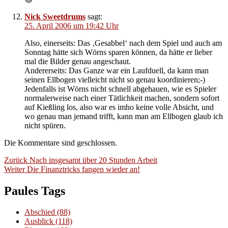
Nick Sweetdrums
sagt:
25. April 2006 um 19:42 Uhr
Also, einerseits: Das ‚Gesabbel‘ nach dem Spiel und auch am
Sonntag hätte sich Wörns sparen können, da hätte er lieber
mal die Bilder genau angeschaut.
Andererseits: Das Ganze war ein Laufduell, da kann man
seinen Ellbogen vielleicht nicht so genau koordinieren;-)
Jedenfalls ist Wörns nicht schnell abgehauen, wie es Spieler
normalerweise nach einer Tätlichkeit machen, sondern sofort
auf Kießling los, also war es imho keine volle Absicht, und
wo genau man jemand trifft, kann man am Ellbogen glaub ich
nicht spüren.
Die Kommentare sind geschlossen.
Beitragsnavigation
Vorheriger
Zurück
Nach insgesamt über 20 Stunden Arbeit
Nächster
Beitrag:
Weiter
Die Finanztricks fangen wieder an!
Beitrag:
Paules Tags
Abschied
(88)
Ausblick
(118)