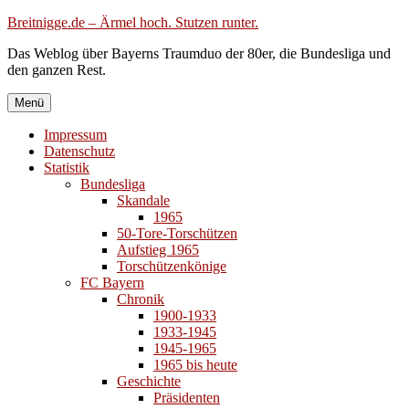
Zum
Breitnigge.de – Ärmel hoch. Stutzen runter.
Inhalt
Das Weblog über Bayerns Traumduo der 80er, die Bundesliga und
springen
den ganzen Rest.
Menü
Impressum
Datenschutz
Statistik
Bundesliga
Skandale
1965
50-Tore-Torschützen
Aufstieg 1965
Torschützenkönige
FC Bayern
Chronik
1900-1933
1933-1945
1945-1965
1965 bis heute
Geschichte
Präsidenten