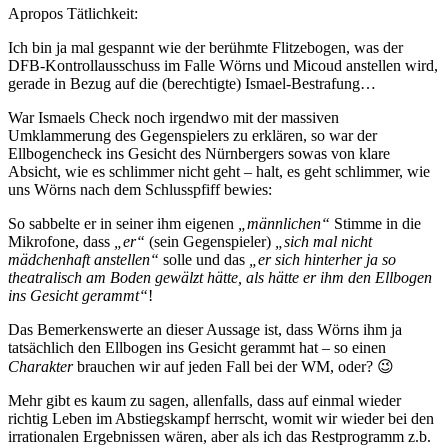
Apropos Tätlichkeit:
Ich bin ja mal gespannt wie der berühmte Flitzebogen, was der
DFB-Kontrollausschuss im Falle Wörns und Micoud anstellen wird,
gerade in Bezug auf die (berechtigte) Ismael-Bestrafung…
War Ismaels Check noch irgendwo mit der massiven
Umklammerung des Gegenspielers zu erklären, so war der
Ellbogencheck ins Gesicht des Nürnbergers sowas von klare
Absicht, wie es schlimmer nicht geht – halt, es geht schlimmer, wie
uns Wörns nach dem Schlusspfiff bewies:
So sabbelte er in seiner ihm eigenen
„männlichen“
Stimme in die
Mikrofone, dass
„er“
(sein Gegenspieler)
„sich mal nicht
mädchenhaft anstellen“
solle und das
„er sich hinterher ja so
theatralisch am Boden gewälzt hätte, als hätte er ihm den Ellbogen
ins Gesicht gerammt“
!
Das Bemerkenswerte an dieser Aussage ist, dass Wörns ihm ja
tatsächlich den Ellbogen ins Gesicht gerammt hat – so einen
Charakter
brauchen wir auf jeden Fall bei der WM, oder? 😉
Mehr gibt es kaum zu sagen, allenfalls, dass auf einmal wieder
richtig Leben im Abstiegskampf herrscht, womit wir wieder bei den
irrationalen Ergebnissen wären, aber als ich das Restprogramm z.b.