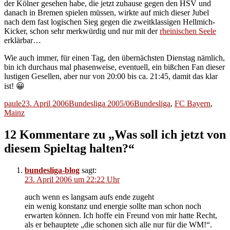
der Kölner gesehen habe, die jetzt zuhause gegen den HSV und
danach in Bremen spielen müssen, wirkte auf mich dieser Jubel
nach dem fast logischen Sieg gegen die zweitklassigen Hellmich-
Kicker, schon sehr merkwürdig und nur mit der
rheinischen Seele
erklärbar…
Wie auch immer, für einen Tag, den übernächsten Dienstag nämlich,
bin ich durchaus mal phasenweise, eventuell, ein bißchen Fan dieser
lustigen Gesellen, aber nur von 20:00 bis ca. 21:45, damit das klar
ist! 😀
Autor
Veröffentlicht
Kategorien
Schlagwörter
paule
23. April 2006
Bundesliga 2005/06
Bundesliga
,
FC Bayern
,
am
Mainz
12 Kommentare zu „Was soll ich jetzt von
diesem Spieltag halten?“
bundesliga-blog
sagt:
23. April 2006 um 22:22 Uhr
auch wenn es langsam aufs ende zugeht
ein wenig konstanz und energie sollte man schon noch
erwarten können. Ich hoffe ein Freund von mir hatte Recht,
als er behauptete „die schonen sich alle nur für die WM!“.