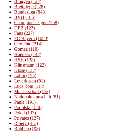
Bloggen
(122)
Breitnigge
(228)
Bundesliga
(848)
BVB
(185)
Championsleague
(258)
DFB
(123)
Fans
(227)
FC Bayern
(1659)
Gerüchte
(214)
Gomez
(118)
Hoeness
(142)
HSV
(138)
Klinsmann
(122)
Klose
(132)
Lahm
(155)
Leverkusen
(81)
Luca Toni
(118)
Meisterschaft
(158)
Nationalmannschaft
(81)
Paule
(191)
Podolski
(120)
Pokal
(133)
Privates
(137)
Ribery
(313)
Robben
(198)