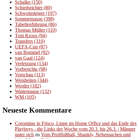
Schalke
(150)
Schiedsrichter
(80)
Schweinsteiger
(197)
Sommerpause
(398)
Tabellenführung
(86)
Thomas Müller
(110)
Toni Kroos
(94)
Transfers
(310)
UEFA-Cup
(87)
van Bommel
(92)
van Gaal
(124)
Verletzung
(134)
Vorberichte
(98)
Vorschau
(113)
Weisheiten
(344)
Werder
(182)
Winterpause
(132)
WM
(105)
Neueste Kommentare
Corontäne in Frisco, Lippe im Home Office und das Ende des
Playboys - die Links der Woche vom 20.3. bis 26.3. | Männer
unter sich
zu
Vom Profifußball, Shankly, Nebensachen und