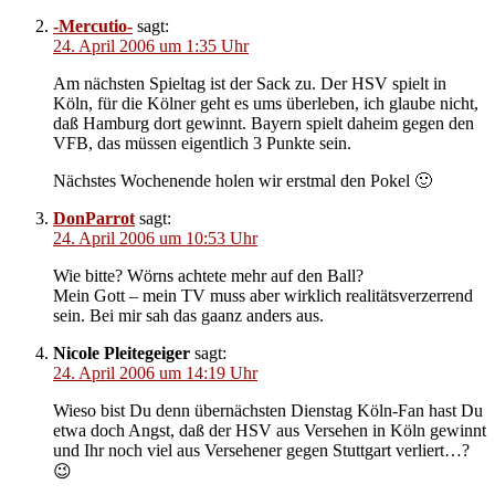
-Mercutio-
sagt:
24. April 2006 um 1:35 Uhr
Am nächsten Spieltag ist der Sack zu. Der HSV spielt in
Köln, für die Kölner geht es ums überleben, ich glaube nicht,
daß Hamburg dort gewinnt. Bayern spielt daheim gegen den
VFB, das müssen eigentlich 3 Punkte sein.
Nächstes Wochenende holen wir erstmal den Pokel 🙂
DonParrot
sagt:
24. April 2006 um 10:53 Uhr
Wie bitte? Wörns achtete mehr auf den Ball?
Mein Gott – mein TV muss aber wirklich realitätsverzerrend
sein. Bei mir sah das gaanz anders aus.
Nicole Pleitegeiger
sagt:
24. April 2006 um 14:19 Uhr
Wieso bist Du denn übernächsten Dienstag Köln-Fan hast Du
etwa doch Angst, daß der HSV aus Versehen in Köln gewinnt
und Ihr noch viel aus Versehener gegen Stuttgart verliert…?
😉