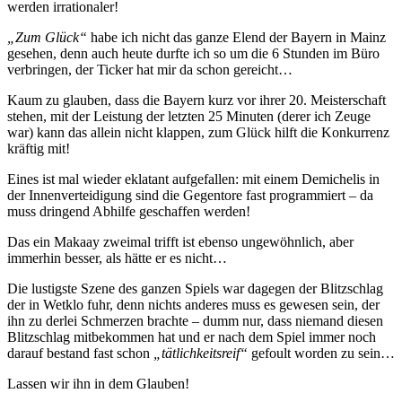
werden irrationaler!
„Zum Glück“
habe ich nicht das ganze Elend der Bayern in Mainz
gesehen, denn auch heute durfte ich so um die 6 Stunden im Büro
verbringen, der Ticker hat mir da schon gereicht…
Kaum zu glauben, dass die Bayern kurz vor ihrer 20. Meisterschaft
stehen, mit der Leistung der letzten 25 Minuten (derer ich Zeuge
war) kann das allein nicht klappen, zum Glück hilft die Konkurrenz
kräftig mit!
Eines ist mal wieder eklatant aufgefallen: mit einem Demichelis in
der Innenverteidigung sind die Gegentore fast programmiert – da
muss dringend Abhilfe geschaffen werden!
Das ein Makaay zweimal trifft ist ebenso ungewöhnlich, aber
immerhin besser, als hätte er es nicht…
Die lustigste Szene des ganzen Spiels war dagegen der Blitzschlag
der in Wetklo fuhr, denn nichts anderes muss es gewesen sein, der
ihn zu derlei Schmerzen brachte – dumm nur, dass niemand diesen
Blitzschlag mitbekommen hat und er nach dem Spiel immer noch
darauf bestand fast schon
„tätlichkeitsreif“
gefoult worden zu sein…
Lassen wir ihn in dem Glauben!