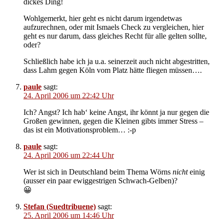
dickes Ding!
Wohlgemerkt, hier geht es nicht darum irgendetwas
aufzurechnen, oder mit Ismaels Check zu vergleichen, hier
geht es nur darum, dass gleiches Recht für alle gelten sollte,
oder?
Schließlich habe ich ja u.a. seinerzeit auch nicht abgestritten,
dass Lahm gegen Köln vom Platz hätte fliegen müssen….
paule
sagt:
24. April 2006 um 22:42 Uhr
Ich? Angst? Ich hab‘ keine Angst, ihr könnt ja nur gegen die
Großen gewinnen, gegen die Kleinen gibts immer Stress –
das ist ein Motivationsproblem… :-p
paule
sagt:
24. April 2006 um 22:44 Uhr
Wer ist sich in Deutschland beim Thema Wörns
nicht
einig
(ausser ein paar ewiggestrigen Schwach-Gelben)?
😀
Stefan (Suedtribuene)
sagt:
25. April 2006 um 14:46 Uhr