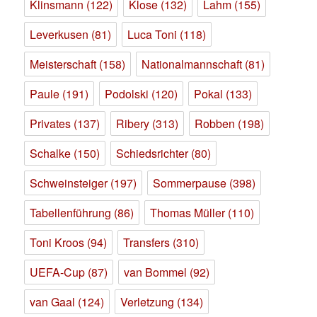
Klinsmann
(122)
Klose
(132)
Lahm
(155)
Leverkusen
(81)
Luca Toni
(118)
Meisterschaft
(158)
Nationalmannschaft
(81)
Paule
(191)
Podolski
(120)
Pokal
(133)
Privates
(137)
Ribery
(313)
Robben
(198)
Schalke
(150)
Schiedsrichter
(80)
Schweinsteiger
(197)
Sommerpause
(398)
Tabellenführung
(86)
Thomas Müller
(110)
Toni Kroos
(94)
Transfers
(310)
UEFA-Cup
(87)
van Bommel
(92)
van Gaal
(124)
Verletzung
(134)