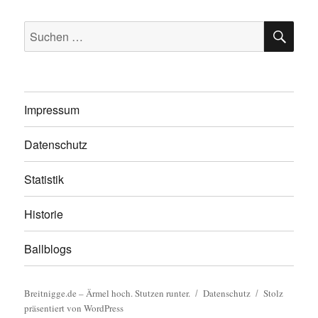
SU
Suchen
nach:
Impressum
Datenschutz
Statistik
Historie
Ballblogs
Breitnigge.de – Ärmel hoch. Stutzen runter.
Datenschutz
Stolz
präsentiert von WordPress