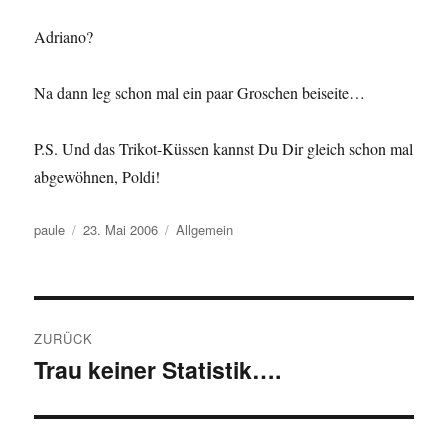
Adriano?
Na dann leg schon mal ein paar Groschen beiseite…
P.S. Und das Trikot-Küssen kannst Du Dir gleich schon mal
abgewöhnen, Poldi!
Autor
Veröffentlicht
Kategorien
paule
23. Mai 2006
Allgemein
am
Beitragsnavigation
ZURÜCK
Trau keiner Statistik….
Vorheriger
Beitrag: