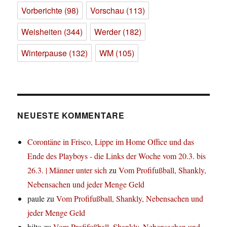
Vorberichte
(98)
Vorschau
(113)
Weisheiten
(344)
Werder
(182)
Winterpause
(132)
WM
(105)
NEUESTE KOMMENTARE
Corontäne in Frisco, Lippe im Home Office und das
Ende des Playboys - die Links der Woche vom 20.3. bis
26.3. | Männer unter sich
zu
Vom Profifußball, Shankly,
Nebensachen und jeder Menge Geld
paule
zu
Vom Profifußball, Shankly, Nebensachen und
jeder Menge Geld
hilto
zu
Vom Profifußball, Shankly, Nebensachen und