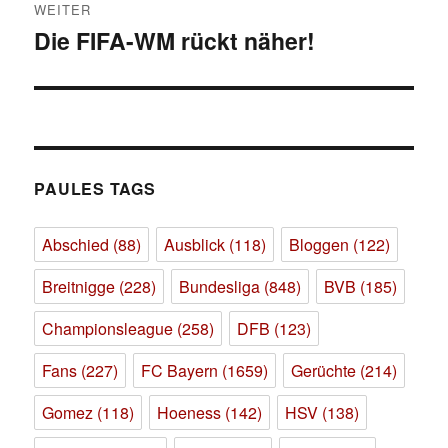
WEITER
Die FIFA-WM rückt näher!
Nächster
Beitrag:
PAULES TAGS
Abschied
(88)
Ausblick
(118)
Bloggen
(122)
Breitnigge
(228)
Bundesliga
(848)
BVB
(185)
Championsleague
(258)
DFB
(123)
Fans
(227)
FC Bayern
(1659)
Gerüchte
(214)
Gomez
(118)
Hoeness
(142)
HSV
(138)