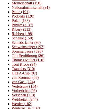
Meisterschaft
(158)
Nationalmannschaft
(81)
Paule
(191)
Podolski
(120)
Pokal
(133)
Privates
(137)
Ribery
(313)
Robben
(198)
Schalke
(150)
Schiedsrichter
(80)
Schweinsteiger
(197)
Sommerpause
(398)
Tabellenführung
(86)
Thomas Müller
(110)
Toni Kroos
(94)
Transfers
(310)
UEFA-Cup
(87)
van Bommel
(92)
van Gaal
(124)
Verletzung
(134)
Vorberichte
(98)
Vorschau
(113)
Weisheiten
(344)
Werder
(182)
Winterpause
(132)