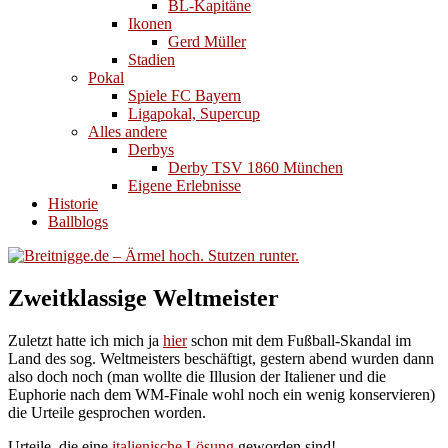
BL-Kapitäne
Ikonen
Gerd Müller
Stadien
Pokal
Spiele FC Bayern
Ligapokal, Supercup
Alles andere
Derbys
Derby TSV 1860 München
Eigene Erlebnisse
Historie
Ballblogs
Zweitklassige Weltmeister
Zuletzt hatte ich mich ja
hier
schon mit dem Fußball-Skandal im
Land des sog. Weltmeisters beschäftigt, gestern abend wurden dann
also doch noch (man wollte die Illusion der Italiener und die
Euphorie nach dem WM-Finale wohl noch ein wenig konservieren)
die Urteile gesprochen worden.
Urteile, die eine
italienische Lösung
geworden sind!