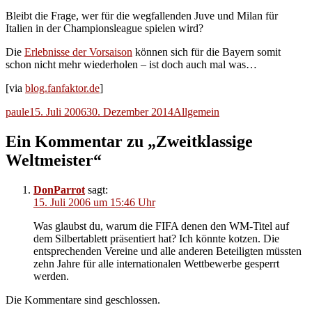
Bleibt die Frage, wer für die wegfallenden Juve und Milan für
Italien in der Championsleague spielen wird?
Die
Erlebnisse der Vorsaison
können sich für die Bayern somit
schon nicht mehr wiederholen – ist doch auch mal was…
[via
blog.fanfaktor.de
]
Autor
Veröffentlicht
Kategorien
paule
15. Juli 2006
30. Dezember 2014
Allgemein
am
Ein Kommentar zu „Zweitklassige
Weltmeister“
DonParrot
sagt:
15. Juli 2006 um 15:46 Uhr
Was glaubst du, warum die FIFA denen den WM-Titel auf
dem Silbertablett präsentiert hat? Ich könnte kotzen. Die
entsprechenden Vereine und alle anderen Beteiligten müssten
zehn Jahre für alle internationalen Wettbewerbe gesperrt
werden.
Die Kommentare sind geschlossen.