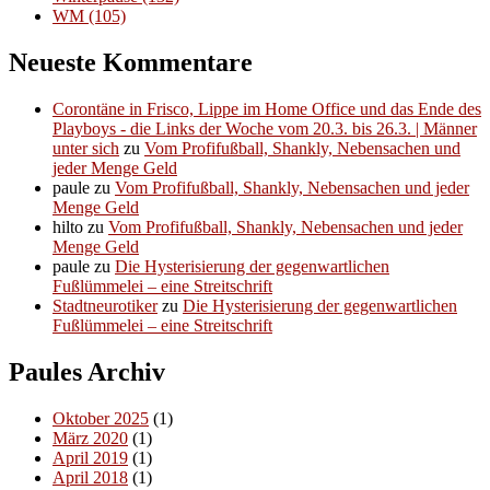
WM
(105)
Neueste Kommentare
Corontäne in Frisco, Lippe im Home Office und das Ende des
Playboys - die Links der Woche vom 20.3. bis 26.3. | Männer
unter sich
zu
Vom Profifußball, Shankly, Nebensachen und
jeder Menge Geld
paule
zu
Vom Profifußball, Shankly, Nebensachen und jeder
Menge Geld
hilto
zu
Vom Profifußball, Shankly, Nebensachen und jeder
Menge Geld
paule
zu
Die Hysterisierung der gegenwartlichen
Fußlümmelei – eine Streitschrift
Stadtneurotiker
zu
Die Hysterisierung der gegenwartlichen
Fußlümmelei – eine Streitschrift
Paules Archiv
Oktober 2025
(1)
März 2020
(1)
April 2019
(1)
April 2018
(1)