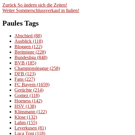
Beitragsnavigation
Vorheriger
Zurück
So ändern sich die Zeiten!
Nächster
Beitrag:
Weiter
Sommerschlussverkauf in Italien!
Beitrag:
Paules Tags
Abschied
(88)
Ausblick
(118)
Bloggen
(122)
Breitnigge
(228)
Bundesliga
(848)
BVB
(185)
Championsleague
(258)
DFB
(123)
Fans
(227)
FC Bayern
(1659)
Gerüchte
(214)
Gomez
(118)
Hoeness
(142)
HSV
(138)
Klinsmann
(122)
Klose
(132)
Lahm
(155)
Leverkusen
(81)
Luca Toni
(118)