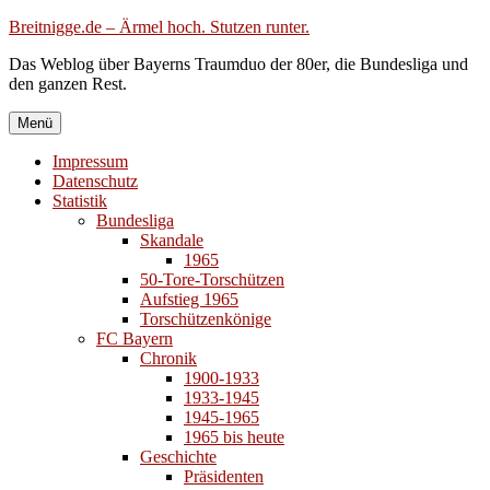
Zum
Breitnigge.de – Ärmel hoch. Stutzen runter.
Inhalt
Das Weblog über Bayerns Traumduo der 80er, die Bundesliga und
springen
den ganzen Rest.
Menü
Impressum
Datenschutz
Statistik
Bundesliga
Skandale
1965
50-Tore-Torschützen
Aufstieg 1965
Torschützenkönige
FC Bayern
Chronik
1900-1933
1933-1945
1945-1965
1965 bis heute
Geschichte
Präsidenten