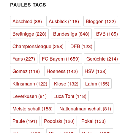
PAULES TAGS
Abschied
(88)
Ausblick
(118)
Bloggen
(122)
Breitnigge
(228)
Bundesliga
(848)
BVB
(185)
Championsleague
(258)
DFB
(123)
Fans
(227)
FC Bayern
(1659)
Gerüchte
(214)
Gomez
(118)
Hoeness
(142)
HSV
(138)
Klinsmann
(122)
Klose
(132)
Lahm
(155)
Leverkusen
(81)
Luca Toni
(118)
Meisterschaft
(158)
Nationalmannschaft
(81)
Paule
(191)
Podolski
(120)
Pokal
(133)