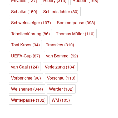
Privates
(137)
Ribery
(313)
Robben
(198)
Schalke
(150)
Schiedsrichter
(80)
Schweinsteiger
(197)
Sommerpause
(398)
Tabellenführung
(86)
Thomas Müller
(110)
Toni Kroos
(94)
Transfers
(310)
UEFA-Cup
(87)
van Bommel
(92)
van Gaal
(124)
Verletzung
(134)
Vorberichte
(98)
Vorschau
(113)
Weisheiten
(344)
Werder
(182)
Winterpause
(132)
WM
(105)