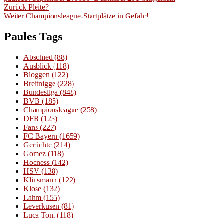
Beitragsnavigation
am
Vorheriger
Zurück
Pleite?
Nächster
Beitrag:
Weiter
Championsleague-Startplätze in Gefahr!
Beitrag:
Paules Tags
Abschied
(88)
Ausblick
(118)
Bloggen
(122)
Breitnigge
(228)
Bundesliga
(848)
BVB
(185)
Championsleague
(258)
DFB
(123)
Fans
(227)
FC Bayern
(1659)
Gerüchte
(214)
Gomez
(118)
Hoeness
(142)
HSV
(138)
Klinsmann
(122)
Klose
(132)
Lahm
(155)
Leverkusen
(81)
Luca Toni
(118)