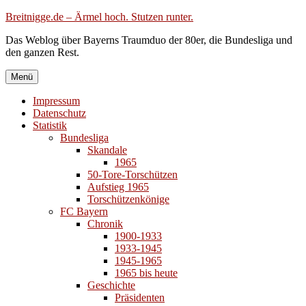
Zum
Breitnigge.de – Ärmel hoch. Stutzen runter.
Inhalt
Das Weblog über Bayerns Traumduo der 80er, die Bundesliga und
springen
den ganzen Rest.
Menü
Impressum
Datenschutz
Statistik
Bundesliga
Skandale
1965
50-Tore-Torschützen
Aufstieg 1965
Torschützenkönige
FC Bayern
Chronik
1900-1933
1933-1945
1945-1965
1965 bis heute
Geschichte
Präsidenten