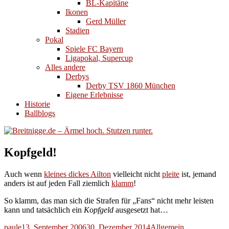
BL-Kapitäne
Ikonen
Gerd Müller
Stadien
Pokal
Spiele FC Bayern
Ligapokal, Supercup
Alles andere
Derbys
Derby TSV 1860 München
Eigene Erlebnisse
Historie
Ballblogs
Kopfgeld!
Auch wenn
kleines dickes Ailton
vielleicht nicht
pleite
ist, jemand
anders ist auf jeden Fall ziemlich
klamm
!
So klamm, das man sich die Strafen für „Fans“ nicht mehr leisten
kann und tatsächlich ein
Kopfgeld
ausgesetzt hat…
Autor
Veröffentlicht
Kategorien
paule
13. September 2006
30. Dezember 2014
Allgemein