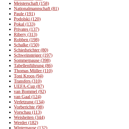
Meisterschaft
(158)
Nationalmannschaft
(81)
Paule
(191)
Podolski
(120)
Pokal
(133)
Privates
(137)
Ribery
(313)
Robben
(198)
Schalke
(150)
Schiedsrichter
(80)
Schweinsteiger
(197)
Sommerpause
(398)
Tabellenführung
(86)
Thomas Müller
(110)
Toni Kroos
(94)
Transfers
(310)
UEFA-Cup
(87)
van Bommel
(92)
van Gaal
(124)
Verletzung
(134)
Vorberichte
(98)
Vorschau
(113)
Weisheiten
(344)
Werder
(182)
Winterpause
(132)