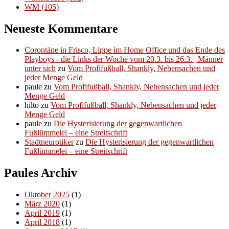
WM
(105)
Neueste Kommentare
Corontäne in Frisco, Lippe im Home Office und das Ende des
Playboys - die Links der Woche vom 20.3. bis 26.3. | Männer
unter sich
zu
Vom Profifußball, Shankly, Nebensachen und
jeder Menge Geld
paule
zu
Vom Profifußball, Shankly, Nebensachen und jeder
Menge Geld
hilto
zu
Vom Profifußball, Shankly, Nebensachen und jeder
Menge Geld
paule
zu
Die Hysterisierung der gegenwartlichen
Fußlümmelei – eine Streitschrift
Stadtneurotiker
zu
Die Hysterisierung der gegenwartlichen
Fußlümmelei – eine Streitschrift
Paules Archiv
Oktober 2025
(1)
März 2020
(1)
April 2019
(1)
April 2018
(1)