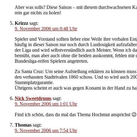
Aber was solls? Diese Saison – mit diesem durchwachsenen Kader
rein gar nichts zu holen!
Krizzz
sagt:
9. November 2006 um 0:48 Uhr
Spieler und Vorstand sollten lieber eine Weile ihre verbalen E
häufig in dieser Saison nur noch durch Lustlosigkeit aufzufal
der Liga und wird selbstverständlich auch Meister. Wenn ich 
bemüht, man aber auch ohne die beiden auskommt, fehlen mir 
Bundesliga-reifen Spielern angetreten.
Zu Santa Cruz: Um seine Aufstellung erklären zu können muss 
den verhassten Stadtrivalen 1860 schoss. Und so wird auch 200
Stammplatzgarantie.
Übrigens scheint er auch was gegen Konami in der Hand zu habe
Nick Sweetdrums
sagt:
9. November 2006 um 1:01 Uhr
Find ich schön, dass du mal das Thema Hochmut ansprichst 😉
Thomas
sagt:
9. November 2006 um 7:54 Uhr