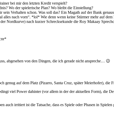
ner bei mir den letzten Kredit verspielt?
nis? Wo der spielerische Plan? Wo bleibt die Einstellung?
 für sein Verhalten schon. Was soll das? Ein Magath auf der Bank gen
 alles nach vorn“. *lol* Wie denn wenn keine Stürmer mehr auf dem P
 in der Nordkurve) nach kurzer Schrecksekunde die Roy Makaay Sprech
cnr*
ss, abgesehen von den Dingen, die ich gerade nicht anspreche… 😉
genug auf dem Platz (Pizarro, Santa Cruz, später Meierhofer), die Fr
ngt viel Power dahinter (vor allem in der der aktuellen Form), die De
 auch irritiert ist die Tatsache, dass es Spiele oder Phasen in Spiele