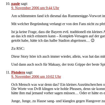
paule
sagt:
9. November 2006 um 9:44 Uhr
Am schlimmsten fand ich diesmal das Rummenigge-Vorwort i
Mit welcher Begründung verlangt er von den Fans nicht zu pfe
Ist ja keine Frage, dass die Bayern evtl. traditionell ein klei
an das ich mich erinnern kann – Komplett-Versagen auf der ganz
getobt habe, hätte ich das halbe Stadion abgerissen… 😉
Zu RSC:
Diese Story höre ich auch immer wieder, allein, was hat das 
Und dann auch noch für Makaay, der trotz Grippe der beste Sp
Pistolero
sagt:
9. November 2006 um 10:02 Uhr
Och Mensch was war denn das? Ein kleines Ausrütscherchen od
Die Worte von DvB klingen wie hohle Phrasen, denn sie komme
hätte ihm mal jemand vorher sagen müssen… Oder er hätte es 
Junge, Junge, zu Hause sang- und klanglos gegen Hangover zu 