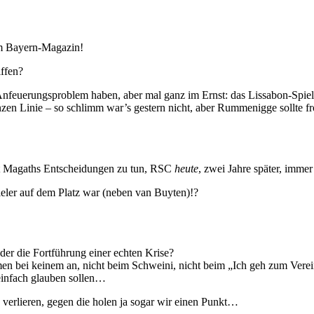
m Bayern-Magazin!
iffen?
nes Anfeuerungsproblem haben, aber mal ganz im Ernst: das Lissabon-Spie
en Linie – so schlimm war’s gestern nicht, aber Rummenigge sollte fro
mit Magaths Entscheidungen zu tun, RSC
heute
, zwei Jahre später, immer
ieler auf dem Platz war (neben van Buyten)!?
er die Fortführung einer echten Krise?
n bei keinem an, nicht beim Schweini, nicht beim „Ich geh zum Vere
einfach glauben sollen…
verlieren, gegen die holen ja sogar wir einen Punkt…