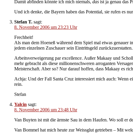
Damit abfinden könnte ich mich niemals,
das
ist ja genau das P
Und ich denke, die Bayern haben das Potential, sie rufen es nur
Stefan T.
sagt:
8. November 2006 um 23:23 Uhr
Frechheit!
Als man dem Hoeneß während dem Spiel mal etwas genauer ins Ge
jedem einzelnen Zuschauer sein Eintrittsgeld zurückzuerstatt
Arbeitsverweigerung par excellence. Außer Makaay und Scholl h
mehr gebracht als diese millionenschweren arroganten Versager
Meisterschaft. Aber so? Nur darauf hoffen, dass Makaay es rich
Achja: Und der Fall Santa Cruz interessiert mich auch: Wenn ei
rein.
Stefan
Yalcin
sagt:
8. November 2006 um 23:48 Uhr
Van Buyten ist mit die ärmste Sau in dem Haufen. Wo soll er 
Van Bommel hat mich heute zur Weissglut getrieben – Mit welcher