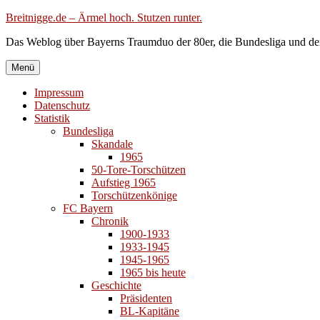
Zum
Breitnigge.de – Ärmel hoch. Stutzen runter.
Inhalt
Das Weblog über Bayerns Traumduo der 80er, die Bundesliga und de
springen
Menü
Impressum
Datenschutz
Statistik
Bundesliga
Skandale
1965
50-Tore-Torschützen
Aufstieg 1965
Torschützenkönige
FC Bayern
Chronik
1900-1933
1933-1945
1945-1965
1965 bis heute
Geschichte
Präsidenten
BL-Kapitäne