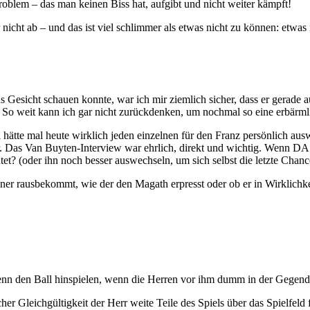
roblem – das man keinen Biss hat, aufgibt und nicht weiter kämpft!
 nicht ab – und das ist viel schlimmer als etwas nicht zu können: etwas
sicht schauen konnte, war ich mir ziemlich sicher, dass er gerade au
en. So weit kann ich gar nicht zurückdenken, um nochmal so eine erbä
ätte mal heute wirklich jeden einzelnen für den Franz persönlich aus
. Das Van Buyten-Interview war ehrlich, direkt und wichtig. Wenn DAS, 
tet? (oder ihn noch besser auswechseln, um sich selbst die letzte Chan
ner rausbekommt, wie der den Magath erpresst oder ob er in Wirklichkei
denn den Ball hinspielen, wenn die Herren vor ihm dumm in der Gegen
 Gleichgültigkeit der Herr weite Teile des Spiels über das Spielfeld fla