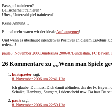
Passspiel trainieren?
Ballsicherheit trainieren?
Über-, Unterzahlspiel trainieren?
Keine Ahnung…
Einmal mehr waren wir der ideale
Aufbaugegner
!
Und wenn es überhaupt irgendetwas Positives an diesem Ergebnis gibt
reden…!
Autor
Veröffentlicht
Kategorien
Schlagwörter
paule
8. November 2006
Bundesliga 2006/07
Bundesliga
,
FC Bayern
,
am
26 Kommentare zu „„Wenn man Spiele gewi
kurtspaeter
sagt:
8. November 2006 um 22:41 Uhr
Ich glaube, Du musst Dich damit abfinden, das der Fc Bayern di
Schalke, Hamburg, Stuttgart, Lüdenscheid usw. Da hast Du seit
paule
sagt:
8. November 2006 um 22:59 Uhr