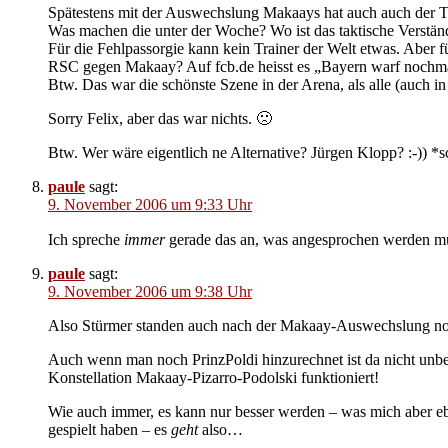
Spätestens mit der Auswechslung Makaays hat auch auch der Trai
Was machen die unter der Woche? Wo ist das taktische Verständ
Für die Fehlpassorgie kann kein Trainer der Welt etwas. Aber
RSC gegen Makaay? Auf fcb.de heisst es „Bayern warf nochmal
Btw. Das war die schönste Szene in der Arena, als alle (auch
Sorry Felix, aber das war nichts. 🙁
Btw. Wer wäre eigentlich ne Alternative? Jürgen Klopp? :-)) *s
paule
sagt:
9. November 2006 um 9:33 Uhr
Ich spreche
immer
gerade das an, was angesprochen werden mu
paule
sagt:
9. November 2006 um 9:38 Uhr
Also Stürmer standen auch nach der Makaay-Auswechslung noch 
Auch wenn man noch PrinzPoldi hinzurechnet ist da nicht unbedi
Konstellation Makaay-Pizarro-Podolski funktioniert!
Wie auch immer, es kann nur besser werden – was mich aber eben
gespielt haben – es
geht
also…