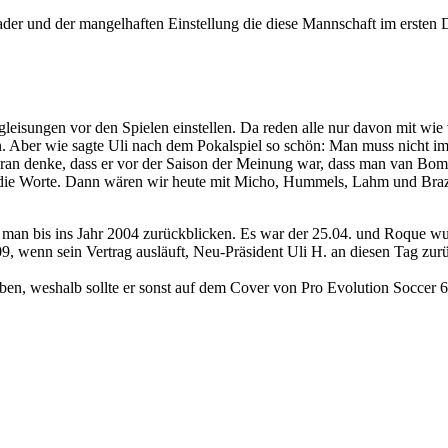
 und der mangelhaften Einstellung die diese Mannschaft im ersten Dritt
ntgleisungen vor den Spielen einstellen. Da reden alle nur davon mit 
len. Aber wie sagte Uli nach dem Pokalspiel so schön: Man muss nicht
daran denke, dass er vor der Saison der Meinung war, dass man van B
die Worte. Dann wären wir heute mit Micho, Hummels, Lahm und Brazzo 
man bis ins Jahr 2004 zurückblicken. Es war der 25.04. und Roque wu
9, wenn sein Vertrag ausläuft, Neu-Präsident Uli H. an diesen Tag zur
n, weshalb sollte er sonst auf dem Cover von Pro Evolution Soccer 6 