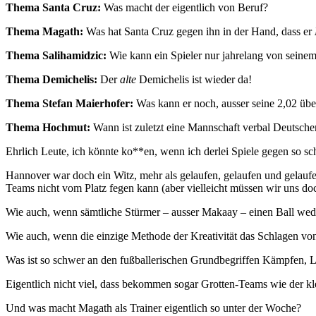
Thema Santa Cruz:
Was macht der eigentlich von Beruf?
Thema Magath:
Was hat Santa Cruz gegen ihn in der Hand, dass er
Thema Salihamidzic:
Wie kann ein Spieler nur jahrelang von seinem 
Thema Demichelis:
Der
alte
Demichelis ist wieder da!
Thema Stefan Maierhofer:
Was kann er noch, ausser seine 2,02 übe
Thema Hochmut:
Wann ist zuletzt eine Mannschaft verbal Deutsch
Ehrlich Leute, ich könnte ko**en, wenn ich derlei Spiele gegen so s
Hannover war doch ein Witz, mehr als gelaufen, gelaufen und gelaufe
Teams nicht vom Platz fegen kann (aber vielleicht müssen wir uns d
Wie auch, wenn sämtliche Stürmer – ausser Makaay – einen Ball wed
Wie auch, wenn die einzige Methode der Kreativität das Schlagen von 
Was ist so schwer an den fußballerischen Grundbegriffen Kämpfen, L
Eigentlich nicht viel, dass bekommen sogar Grotten-Teams wie der k
Und was macht Magath als Trainer eigentlich so unter der Woche?