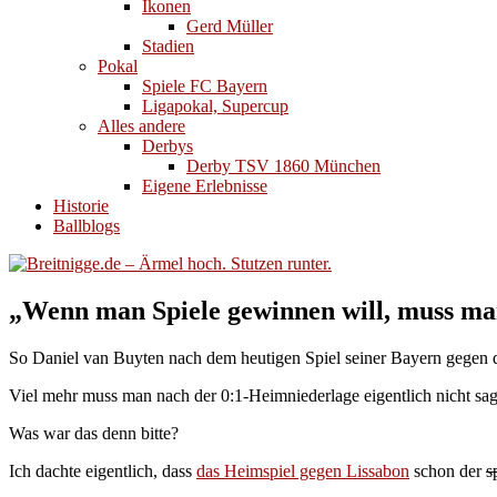
Ikonen
Gerd Müller
Stadien
Pokal
Spiele FC Bayern
Ligapokal, Supercup
Alles andere
Derbys
Derby TSV 1860 München
Eigene Erlebnisse
Historie
Ballblogs
„Wenn man Spiele gewinnen will, muss man
So Daniel van Buyten nach dem heutigen Spiel seiner Bayern gegen d
Viel mehr muss man nach der 0:1-Heimniederlage eigentlich nicht sag
Was war das denn bitte?
Ich dachte eigentlich, dass
das Heimspiel gegen Lissabon
schon der
s