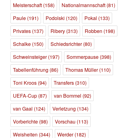
Meisterschaft
(158)
Nationalmannschaft
(81)
Paule
(191)
Podolski
(120)
Pokal
(133)
Privates
(137)
Ribery
(313)
Robben
(198)
Schalke
(150)
Schiedsrichter
(80)
Schweinsteiger
(197)
Sommerpause
(398)
Tabellenführung
(86)
Thomas Müller
(110)
Toni Kroos
(94)
Transfers
(310)
UEFA-Cup
(87)
van Bommel
(92)
van Gaal
(124)
Verletzung
(134)
Vorberichte
(98)
Vorschau
(113)
Weisheiten
(344)
Werder
(182)