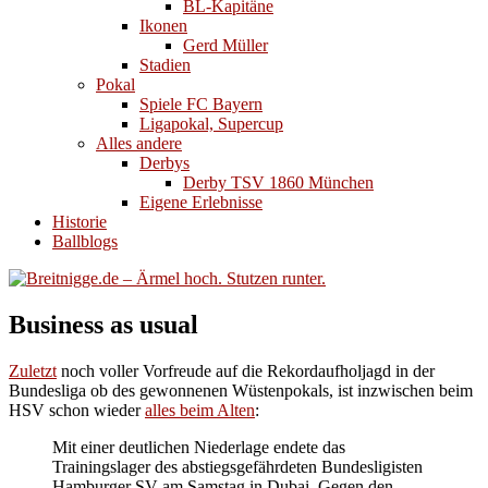
BL-Kapitäne
Ikonen
Gerd Müller
Stadien
Pokal
Spiele FC Bayern
Ligapokal, Supercup
Alles andere
Derbys
Derby TSV 1860 München
Eigene Erlebnisse
Historie
Ballblogs
Business as usual
Zuletzt
noch voller Vorfreude auf die Rekordaufholjagd in der
Bundesliga ob des gewonnenen Wüstenpokals, ist inzwischen beim
HSV schon wieder
alles beim Alten
:
Mit einer deutlichen Niederlage endete das
Trainingslager des abstiegsgefährdeten Bundesligisten
Hamburger SV am Samstag in Dubai. Gegen den