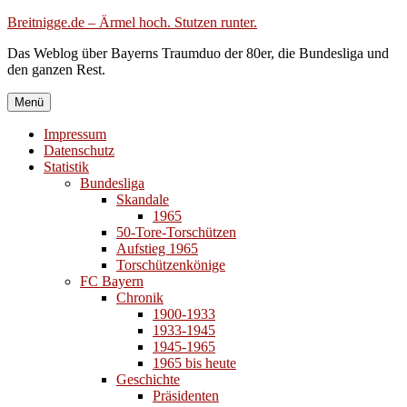
Zum
Breitnigge.de – Ärmel hoch. Stutzen runter.
Inhalt
Das Weblog über Bayerns Traumduo der 80er, die Bundesliga und
springen
den ganzen Rest.
Menü
Impressum
Datenschutz
Statistik
Bundesliga
Skandale
1965
50-Tore-Torschützen
Aufstieg 1965
Torschützenkönige
FC Bayern
Chronik
1900-1933
1933-1945
1945-1965
1965 bis heute
Geschichte
Präsidenten