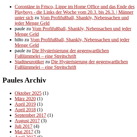
Corontäne in Frisco, Lippe im Home Office und das Ende des
Playboys - die Links der Woche vom 20.3. bis 26.3. | Männer
unter sich
zu
Vom Profifußball, Shankly, Nebensachen und
jeder Menge Geld
paule
zu
Vom Profifußball, Shankly, Nebensachen und jeder
Menge Geld
hilto
zu
Vom Profifußball, Shankly, Nebensachen und jeder
Menge Geld
paule
zu
Die Hysterisierung der gegenwartlichen
Fußlümmelei – eine Streitschrift
Stadtneurotiker
zu
Die Hysterisierung der gegenwartlichen
Fußlümmelei – eine Streitschrift
Paules Archiv
Oktober 2025
(1)
März 2020
(1)
April 2019
(1)
April 2018
(1)
September 2017
(1)
August 2017
(3)
Juli 2017
(4)
Mai 2017
(3)