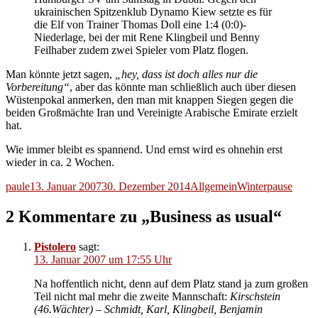
ukrainischen Spitzenklub Dynamo Kiew setzte es für
die Elf von Trainer Thomas Doll eine 1:4 (0:0)-
Niederlage, bei der mit Rene Klingbeil und Benny
Feilhaber zudem zwei Spieler vom Platz flogen.
Man könnte jetzt sagen,
„hey, dass ist doch alles nur die
Vorbereitung“
, aber das könnte man schließlich auch über diesen
Wüstenpokal anmerken, den man mit knappen Siegen gegen die
beiden Großmächte Iran und Vereinigte Arabische Emirate erzielt
hat.
Wie immer bleibt es spannend. Und ernst wird es ohnehin erst
wieder in ca. 2 Wochen.
Autor
Veröffentlicht
Kategorien
Schlagwörter
paule
13. Januar 2007
30. Dezember 2014
Allgemein
Winterpause
am
2 Kommentare zu „Business as usual“
Pistolero
sagt:
13. Januar 2007 um 17:55 Uhr
Na hoffentlich nicht, denn auf dem Platz stand ja zum großen
Teil nicht mal mehr die zweite Mannschaft:
Kirschstein
(46.Wächter) – Schmidt, Karl, Klingbeil, Benjamin