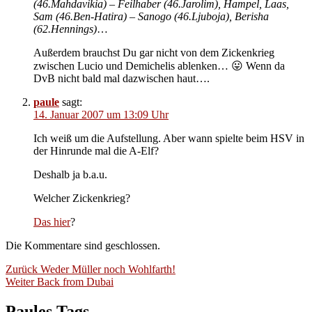
(46.Mahdavikia) – Feilhaber (46.Jarolim), Hampel, Laas,
Sam (46.Ben-Hatira) – Sanogo (46.Ljuboja), Berisha
(62.Hennings)
…
Außerdem brauchst Du gar nicht von dem Zickenkrieg
zwischen Lucio und Demichelis ablenken… 😛 Wenn da
DvB nicht bald mal dazwischen haut….
paule
sagt:
14. Januar 2007 um 13:09 Uhr
Ich weiß um die Aufstellung. Aber wann spielte beim HSV in
der Hinrunde mal die A-Elf?
Deshalb ja b.a.u.
Welcher Zickenkrieg?
Das hier
?
Die Kommentare sind geschlossen.
Beitragsnavigation
Vorheriger
Zurück
Weder Müller noch Wohlfarth!
Nächster
Beitrag:
Weiter
Back from Dubai
Beitrag:
Paules Tags