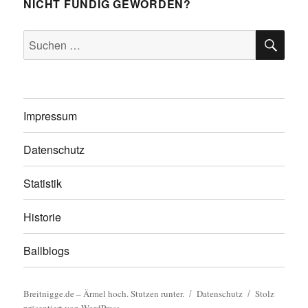
NICHT FÜNDIG GEWORDEN?
SU
Suchen
nach:
Impressum
Datenschutz
Statistik
Historie
Ballblogs
Breitnigge.de – Ärmel hoch. Stutzen runter.
Datenschutz
Stolz