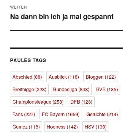
WEITER
Na dann bin ich ja mal gespannt
Nächster
Beitrag:
PAULES TAGS
Abschied
(88)
Ausblick
(118)
Bloggen
(122)
Breitnigge
(228)
Bundesliga
(848)
BVB
(185)
Championsleague
(258)
DFB
(123)
Fans
(227)
FC Bayern
(1659)
Gerüchte
(214)
Gomez
(118)
Hoeness
(142)
HSV
(138)