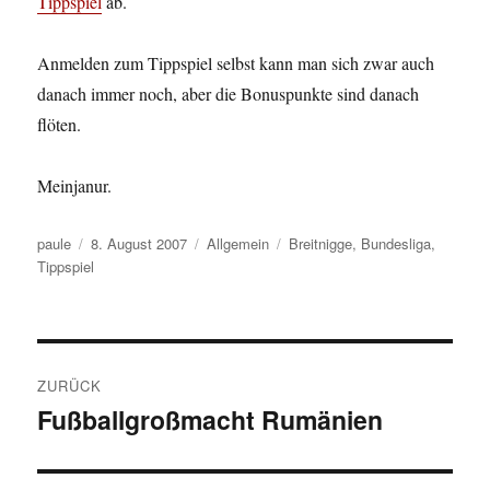
Tippspiel
ab.
Anmelden zum Tippspiel selbst kann man sich zwar auch
danach immer noch, aber die Bonuspunkte sind danach
flöten.
Meinjanur.
Autor
Veröffentlicht
Kategorien
Schlagwörter
paule
8. August 2007
Allgemein
Breitnigge
,
Bundesliga
,
am
Tippspiel
Beitragsnavigation
ZURÜCK
Fußballgroßmacht Rumänien
Vorheriger
Beitrag: