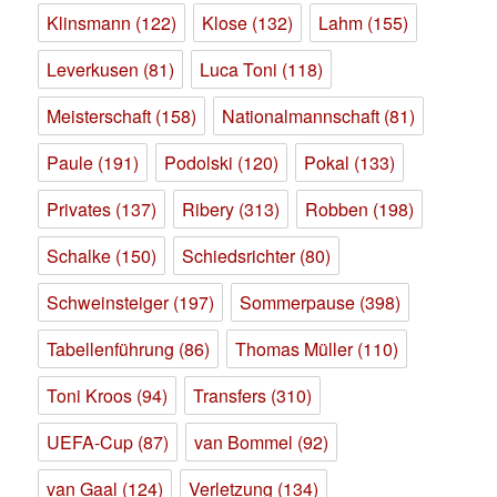
Klinsmann
(122)
Klose
(132)
Lahm
(155)
Leverkusen
(81)
Luca Toni
(118)
Meisterschaft
(158)
Nationalmannschaft
(81)
Paule
(191)
Podolski
(120)
Pokal
(133)
Privates
(137)
Ribery
(313)
Robben
(198)
Schalke
(150)
Schiedsrichter
(80)
Schweinsteiger
(197)
Sommerpause
(398)
Tabellenführung
(86)
Thomas Müller
(110)
Toni Kroos
(94)
Transfers
(310)
UEFA-Cup
(87)
van Bommel
(92)
van Gaal
(124)
Verletzung
(134)