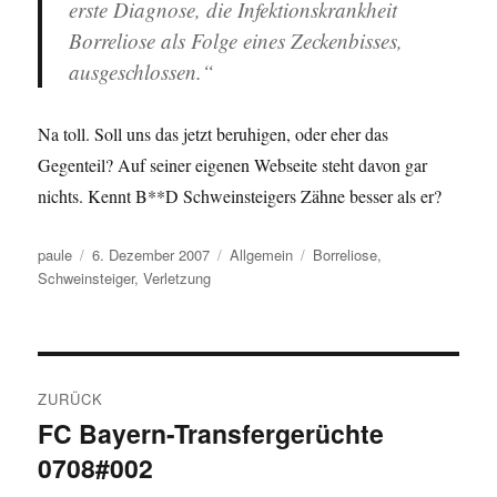
erste Diagnose, die Infektionskrankheit
Borreliose als Folge eines Zeckenbisses,
ausgeschlossen.“
Na toll. Soll uns das jetzt beruhigen, oder eher das
Gegenteil? Auf seiner eigenen Webseite steht davon gar
nichts. Kennt B**D Schweinsteigers Zähne besser als er?
Autor
Veröffentlicht
Kategorien
Schlagwörter
paule
6. Dezember 2007
Allgemein
Borreliose
,
am
Schweinsteiger
,
Verletzung
Beitragsnavigation
ZURÜCK
FC Bayern-Transfergerüchte
Vorheriger
0708#002
Beitrag: