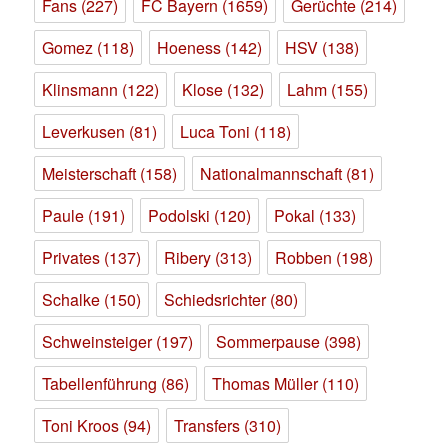
Fans
(227)
FC Bayern
(1659)
Gerüchte
(214)
Gomez
(118)
Hoeness
(142)
HSV
(138)
Klinsmann
(122)
Klose
(132)
Lahm
(155)
Leverkusen
(81)
Luca Toni
(118)
Meisterschaft
(158)
Nationalmannschaft
(81)
Paule
(191)
Podolski
(120)
Pokal
(133)
Privates
(137)
Ribery
(313)
Robben
(198)
Schalke
(150)
Schiedsrichter
(80)
Schweinsteiger
(197)
Sommerpause
(398)
Tabellenführung
(86)
Thomas Müller
(110)
Toni Kroos
(94)
Transfers
(310)