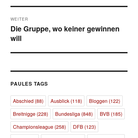
WEITER
Die Gruppe, wo keiner gewinnen
Nächster
will
Beitrag:
PAULES TAGS
Abschied
(88)
Ausblick
(118)
Bloggen
(122)
Breitnigge
(228)
Bundesliga
(848)
BVB
(185)
Championsleague
(258)
DFB
(123)