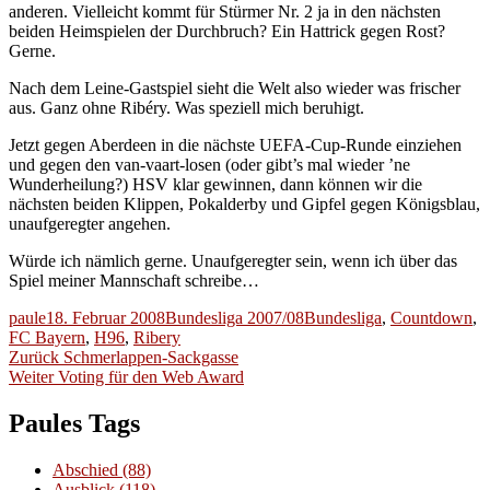
anderen. Vielleicht kommt für Stürmer Nr. 2 ja in den nächsten
beiden Heimspielen der Durchbruch? Ein Hattrick gegen Rost?
Gerne.
Nach dem Leine-Gastspiel sieht die Welt also wieder was frischer
aus. Ganz ohne Ribéry. Was speziell mich beruhigt.
Jetzt gegen Aberdeen in die nächste UEFA-Cup-Runde einziehen
und gegen den van-vaart-losen (oder gibt’s mal wieder ’ne
Wunderheilung?) HSV klar gewinnen, dann können wir die
nächsten beiden Klippen, Pokalderby und Gipfel gegen Königsblau,
unaufgeregter angehen.
Würde ich nämlich gerne. Unaufgeregter sein, wenn ich über das
Spiel meiner Mannschaft schreibe…
Autor
Veröffentlicht
Kategorien
Schlagwörter
paule
18. Februar 2008
Bundesliga 2007/08
Bundesliga
,
Countdown
,
am
FC Bayern
,
H96
,
Ribery
Beitragsnavigation
Vorheriger
Zurück
Schmerlappen-Sackgasse
Nächster
Beitrag:
Weiter
Voting für den Web Award
Beitrag:
Paules Tags
Abschied
(88)
Ausblick
(118)