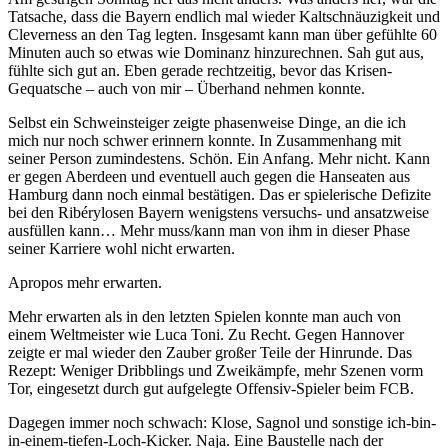
Tatsache, dass die Bayern endlich mal wieder Kaltschnäuzigkeit und
Cleverness an den Tag legten. Insgesamt kann man über gefühlte 60
Minuten auch so etwas wie Dominanz hinzurechnen. Sah gut aus,
fühlte sich gut an. Eben gerade rechtzeitig, bevor das Krisen-
Gequatsche – auch von mir – Überhand nehmen konnte.
Selbst ein Schweinsteiger zeigte phasenweise Dinge, an die ich
mich nur noch schwer erinnern konnte. In Zusammenhang mit
seiner Person zumindestens. Schön. Ein Anfang. Mehr nicht. Kann
er gegen Aberdeen und eventuell auch gegen die Hanseaten aus
Hamburg dann noch einmal bestätigen. Das er spielerische Defizite
bei den Ribérylosen Bayern wenigstens versuchs- und ansatzweise
ausfüllen kann… Mehr muss/kann man von ihm in dieser Phase
seiner Karriere wohl nicht erwarten.
Apropos mehr erwarten.
Mehr erwarten als in den letzten Spielen konnte man auch von
einem Weltmeister wie Luca Toni. Zu Recht. Gegen Hannover
zeigte er mal wieder den Zauber großer Teile der Hinrunde. Das
Rezept: Weniger Dribblings und Zweikämpfe, mehr Szenen vorm
Tor, eingesetzt durch gut aufgelegte Offensiv-Spieler beim FCB.
Dagegen immer noch schwach: Klose, Sagnol und sonstige ich-bin-
in-einem-tiefen-Loch-Kicker. Naja. Eine Baustelle nach der