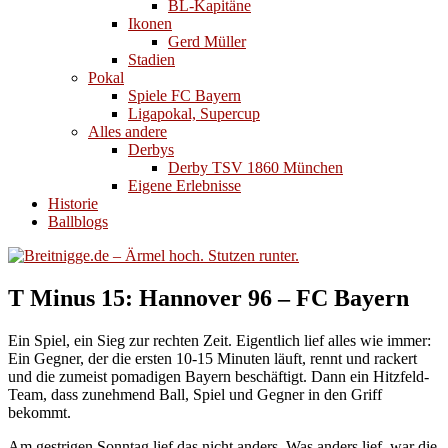
BL-Kapitäne
Ikonen
Gerd Müller
Stadien
Pokal
Spiele FC Bayern
Ligapokal, Supercup
Alles andere
Derbys
Derby TSV 1860 München
Eigene Erlebnisse
Historie
Ballblogs
T Minus 15: Hannover 96 – FC Bayern
Ein Spiel, ein Sieg zur rechten Zeit. Eigentlich lief alles wie immer:
Ein Gegner, der die ersten 10-15 Minuten läuft, rennt und rackert
und die zumeist pomadigen Bayern beschäftigt. Dann ein Hitzfeld-
Team, dass zunehmend Ball, Spiel und Gegner in den Griff
bekommt.
Am gestrigen Sonntag lief das nicht anders. Was anders lief, war die