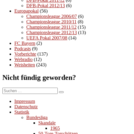
DFB-Pokal 2011/12
(6)
DFB-Pokal 2012/13
(6)
Europapokal
(56)
Championsleague 2006/07
(6)
Championsleague 2010/11
(8)
Championsleague 2011/12
(15)
Championsleague 2012/13
(13)
UEFA Pokal 2007/08
(14)
FC Bayern
(2)
Podcasts
(9)
Vorberichte
(137)
Webradio
(12)
Weisheiten
(243)
Nicht fündig geworden?
Suchen
Suchen
nach:
Impressum
Datenschutz
Statistik
Bundesliga
Skandale
1965
50-Tore-Torschützen