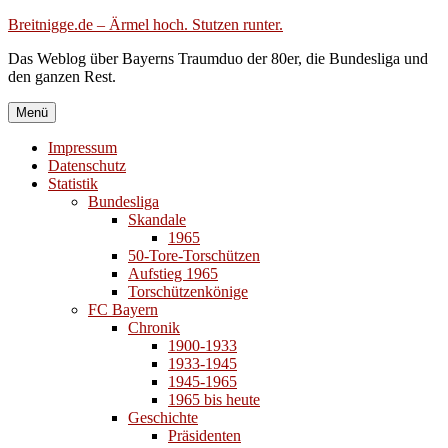
Zum
Breitnigge.de – Ärmel hoch. Stutzen runter.
Inhalt
Das Weblog über Bayerns Traumduo der 80er, die Bundesliga und
springen
den ganzen Rest.
Menü
Impressum
Datenschutz
Statistik
Bundesliga
Skandale
1965
50-Tore-Torschützen
Aufstieg 1965
Torschützenkönige
FC Bayern
Chronik
1900-1933
1933-1945
1945-1965
1965 bis heute
Geschichte
Präsidenten