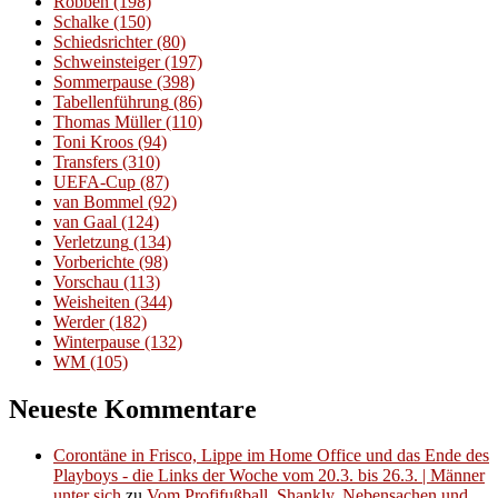
Robben
(198)
Schalke
(150)
Schiedsrichter
(80)
Schweinsteiger
(197)
Sommerpause
(398)
Tabellenführung
(86)
Thomas Müller
(110)
Toni Kroos
(94)
Transfers
(310)
UEFA-Cup
(87)
van Bommel
(92)
van Gaal
(124)
Verletzung
(134)
Vorberichte
(98)
Vorschau
(113)
Weisheiten
(344)
Werder
(182)
Winterpause
(132)
WM
(105)
Neueste Kommentare
Corontäne in Frisco, Lippe im Home Office und das Ende des
Playboys - die Links der Woche vom 20.3. bis 26.3. | Männer
unter sich
zu
Vom Profifußball, Shankly, Nebensachen und