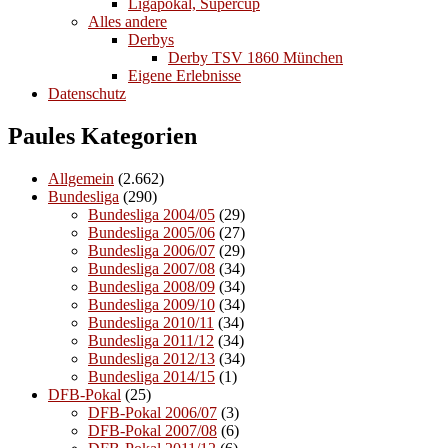
Ligapokal, Supercup
Alles andere
Derbys
Derby TSV 1860 München
Eigene Erlebnisse
Datenschutz
Paules Kategorien
Allgemein
(2.662)
Bundesliga
(290)
Bundesliga 2004/05
(29)
Bundesliga 2005/06
(27)
Bundesliga 2006/07
(29)
Bundesliga 2007/08
(34)
Bundesliga 2008/09
(34)
Bundesliga 2009/10
(34)
Bundesliga 2010/11
(34)
Bundesliga 2011/12
(34)
Bundesliga 2012/13
(34)
Bundesliga 2014/15
(1)
DFB-Pokal
(25)
DFB-Pokal 2006/07
(3)
DFB-Pokal 2007/08
(6)