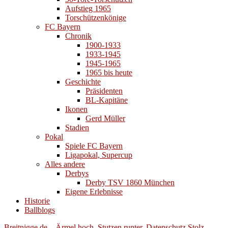
Aufstieg 1965
Torschützenkönige
FC Bayern
Chronik
1900-1933
1933-1945
1945-1965
1965 bis heute
Geschichte
Präsidenten
BL-Kapitäne
Ikonen
Gerd Müller
Stadien
Pokal
Spiele FC Bayern
Ligapokal, Supercup
Alles andere
Derbys
Derby TSV 1860 München
Eigene Erlebnisse
Historie
Ballblogs
Breitnigge.de – Ärmel hoch. Stutzen runter.
Datenschutz
Stolz