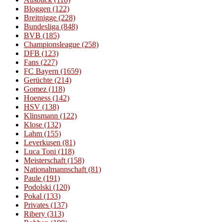
Bloggen
(122)
Breitnigge
(228)
Bundesliga
(848)
BVB
(185)
Championsleague
(258)
DFB
(123)
Fans
(227)
FC Bayern
(1659)
Gerüchte
(214)
Gomez
(118)
Hoeness
(142)
HSV
(138)
Klinsmann
(122)
Klose
(132)
Lahm
(155)
Leverkusen
(81)
Luca Toni
(118)
Meisterschaft
(158)
Nationalmannschaft
(81)
Paule
(191)
Podolski
(120)
Pokal
(133)
Privates
(137)
Ribery
(313)