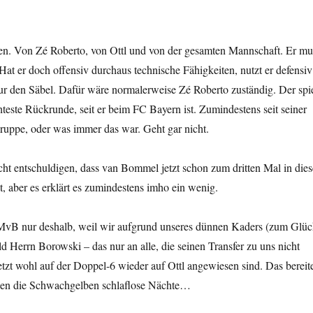
ssen. Von Zé Roberto, von Ottl und von der gesamten Mannschaft. Er mu
Hat er doch offensiv durchaus technische Fähigkeiten, nutzt er defensiv
t nur den Säbel. Dafür wäre normalerweise Zé Roberto zuständig. Der spie
chteste Rückrunde, seit er beim FC Bayern ist. Zumindestens seit seiner
ppe, oder was immer das war. Geht gar nicht.
ht entschuldigen, dass van Bommel jetzt schon zum dritten Mal in dies
t, aber es erklärt es zumindestens imho ein wenig.
MvB nur deshalb, weil wir aufgrund unseres dünnen Kaders (zum Glü
 Herrn Borowski – das nur an alle, die seinen Transfer zu uns nicht
etzt wohl auf der Doppel-6 wieder auf Ottl angewiesen sind. Das bereit
egen die Schwachgelben schlaflose Nächte…