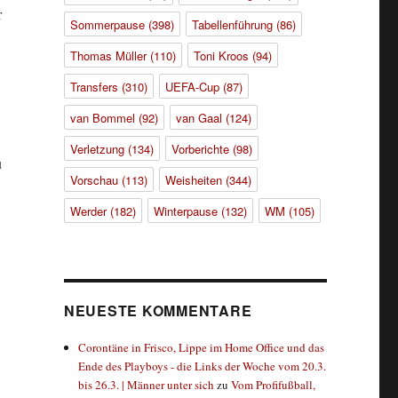
r
Sommerpause
(398)
Tabellenführung
(86)
Thomas Müller
(110)
Toni Kroos
(94)
Transfers
(310)
UEFA-Cup
(87)
van Bommel
(92)
van Gaal
(124)
Verletzung
(134)
Vorberichte
(98)
u
Vorschau
(113)
Weisheiten
(344)
Werder
(182)
Winterpause
(132)
WM
(105)
NEUESTE KOMMENTARE
Corontäne in Frisco, Lippe im Home Office und das
Ende des Playboys - die Links der Woche vom 20.3.
bis 26.3. | Männer unter sich
zu
Vom Profifußball,