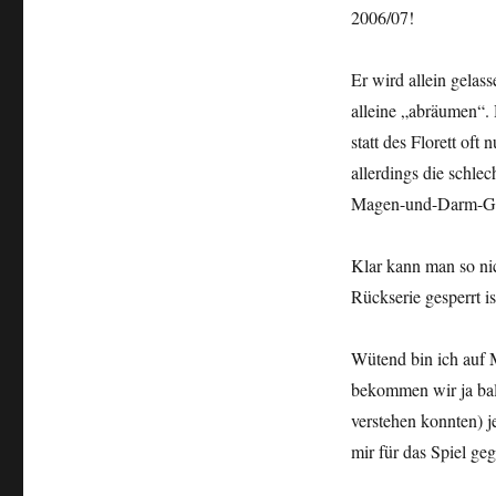
2006/07!
Er wird allein gela
alleine „abräumen“. 
statt des Florett of
allerdings die schle
Magen-und-Darm-Gru
Klar kann man so nic
Rückserie gesperrt is
Wütend bin ich auf 
bekommen wir ja bald
verstehen konnten) j
mir für das Spiel g