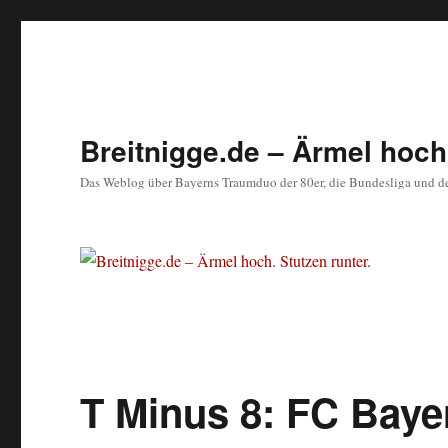
Breitnigge.de – Ärmel hoch.
Das Weblog über Bayerns Traumduo der 80er, die Bundesliga und d
T Minus 8: FC Bay