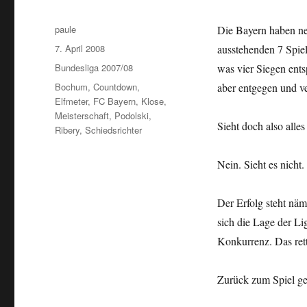
Autor
paule
Die Bayern haben ne
Veröffentlicht
7. April 2008
ausstehenden 7 Spie
am
Kategorien
Bundesliga 2007/08
was vier Siegen ents
Schlagwörter
Bochum
,
Countdown
,
aber entgegen und ve
Elfmeter
,
FC Bayern
,
Klose
,
Meisterschaft
,
Podolski
,
Sieht doch also alles
Ribery
,
Schiedsrichter
Nein. Sieht es nicht.
Der Erfolg steht nä
sich die Lage der Li
Konkurrenz. Das ret
Zurück zum Spiel g