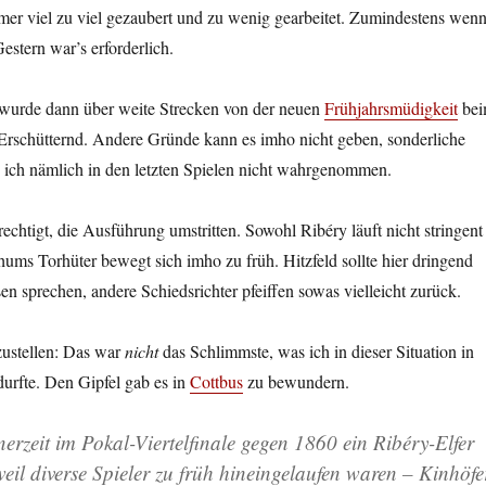
mer viel zu viel gezaubert und zu wenig gearbeitet. Zumindestens wen
Gestern war’s erforderlich.
 wurde dann über weite Strecken von der neuen
Frühjahrsmüdigkeit
be
Erschütternd. Andere Gründe kann es imho nicht geben, sonderliche
ich nämlich in den letzten Spielen nicht wahrgenommen.
echtigt, die Ausführung umstritten. Sowohl Ribéry läuft nicht stringent
ms Torhüter bewegt sich imho zu früh. Hitzfeld sollte hier dringend
n sprechen, andere Schiedsrichter pfeiffen sowas vielleicht zurück.
zustellen: Das war
nicht
das Schlimmste, was ich in dieser Situation in
durfte. Den Gipfel gab es in
Cottbus
zu bewundern.
erzeit im Pokal-Viertelfinale gegen 1860 ein Ribéry-Elfer
weil diverse Spieler zu früh hineingelaufen waren – Kinhöfe