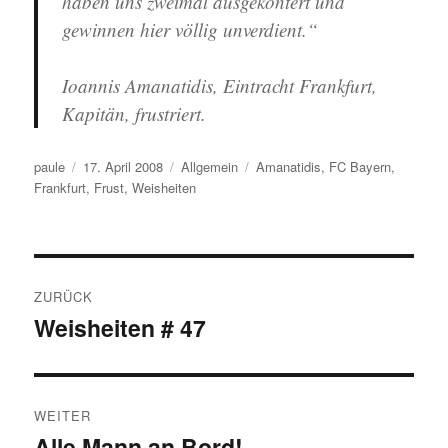
haben uns zweimal ausgekontert und
gewinnen hier völlig unverdient.“
Ioannis Amanatidis, Eintracht Frankfurt,
Kapitän, frustriert.
Autor
Veröffentlicht
Kategorien
Schlagwörter
paule
17. April 2008
Allgemein
Amanatidis
,
FC Bayern
,
am
Frankfurt
,
Frust
,
Weisheiten
Beitragsnavigation
ZURÜCK
Weisheiten # 47
Vorheriger
Beitrag:
WEITER
Alle Mann an Bord!
Nächster