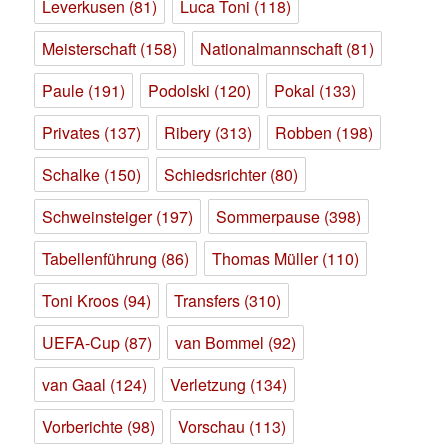
Leverkusen
(81)
Luca Toni
(118)
Meisterschaft
(158)
Nationalmannschaft
(81)
Paule
(191)
Podolski
(120)
Pokal
(133)
Privates
(137)
Ribery
(313)
Robben
(198)
Schalke
(150)
Schiedsrichter
(80)
Schweinsteiger
(197)
Sommerpause
(398)
Tabellenführung
(86)
Thomas Müller
(110)
Toni Kroos
(94)
Transfers
(310)
UEFA-Cup
(87)
van Bommel
(92)
van Gaal
(124)
Verletzung
(134)
Vorberichte
(98)
Vorschau
(113)