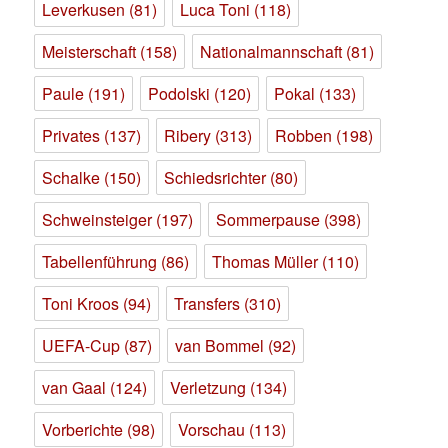
Leverkusen
(81)
Luca Toni
(118)
Meisterschaft
(158)
Nationalmannschaft
(81)
Paule
(191)
Podolski
(120)
Pokal
(133)
Privates
(137)
Ribery
(313)
Robben
(198)
Schalke
(150)
Schiedsrichter
(80)
Schweinsteiger
(197)
Sommerpause
(398)
Tabellenführung
(86)
Thomas Müller
(110)
Toni Kroos
(94)
Transfers
(310)
UEFA-Cup
(87)
van Bommel
(92)
van Gaal
(124)
Verletzung
(134)
Vorberichte
(98)
Vorschau
(113)