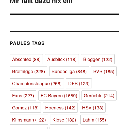
Mir fällt dazu nix ein
Nächster
Beitrag:
PAULES TAGS
Abschied
(88)
Ausblick
(118)
Bloggen
(122)
Breitnigge
(228)
Bundesliga
(848)
BVB
(185)
Championsleague
(258)
DFB
(123)
Fans
(227)
FC Bayern
(1659)
Gerüchte
(214)
Gomez
(118)
Hoeness
(142)
HSV
(138)
Klinsmann
(122)
Klose
(132)
Lahm
(155)