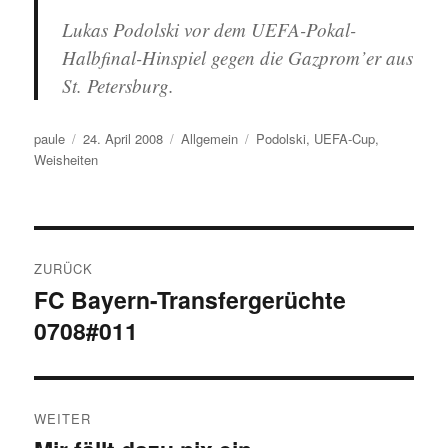
Lukas Podolski vor dem UEFA-Pokal-
Halbfinal-Hinspiel gegen die Gazprom’er aus
St. Petersburg.
Autor
Veröffentlicht
Kategorien
Schlagwörter
paule
24. April 2008
Allgemein
Podolski
,
UEFA-Cup
,
am
Weisheiten
Beitragsnavigation
ZURÜCK
FC Bayern-Transfergerüchte
Vorheriger
0708#011
Beitrag:
WEITER