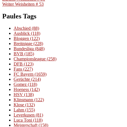
Nächster
Beitrag:
Weiter
Weisheiten # 53
Beitrag:
Paules Tags
Abschied
(88)
Ausblick
(118)
Bloggen
(122)
Breitnigge
(228)
Bundesliga
(848)
BVB
(185)
Championsleague
(258)
DFB
(123)
Fans
(227)
FC Bayern
(1659)
Gerüchte
(214)
Gomez
(118)
Hoeness
(142)
HSV
(138)
Klinsmann
(122)
Klose
(132)
Lahm
(155)
Leverkusen
(81)
Luca Toni
(118)
Meisterschaft
(158)