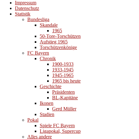
Impressum
Datenschutz
Statistik
Bundesliga
Skandale
1965
50-Tore-Torschützen
Aufstieg 1965
Torschützenkönige
FC Bayern
Chronik
1900-1933
1933-1945
1945-1965
1965 bis heute
Geschichte
Präsidenten
BL-Kapitäne
Ikonen
Gerd Müller
Stadien
Pokal
Spiele FC Bayern
Ligapokal, Supercup
Alles andere