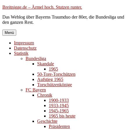
Zum
Breitnigge.de – Ärmel hoch. Stutzen runter.
Inhalt
Das Weblog über Bayerns Traumduo der 80er, die Bundesliga und
springen
den ganzen Rest.
Menü
Impressum
Datenschutz
Statistik
Bundesliga
Skandale
1965
50-Tore-Torschützen
Aufstieg 1965
Torschützenkönige
FC Bayern
Chronik
1900-1933
1933-1945
1945-1965
1965 bis heute
Geschichte
Präsidenten