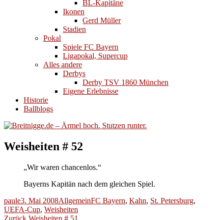
BL-Kapitäne
Ikonen
Gerd Müller
Stadien
Pokal
Spiele FC Bayern
Ligapokal, Supercup
Alles andere
Derbys
Derby TSV 1860 München
Eigene Erlebnisse
Historie
Ballblogs
Weisheiten # 52
„Wir waren chancenlos.“
Bayerns Kapitän nach dem gleichen Spiel.
Autor
Veröffentlicht
Kategorien
Schlagwörter
paule
3. Mai 2008
Allgemein
FC Bayern
,
Kahn
,
St. Petersburg
,
am
UEFA-Cup
,
Weisheiten
Beitragsnavigation
Vorheriger
Zurück
Weisheiten # 51