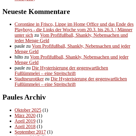
Neueste Kommentare
Corontäne in Frisco, Lippe im Home Office und das Ende des
Playboys - die Links der Woche vom 20.3. bis 26.3. | Männer
unter sich
zu
Vom Profifußball, Shankly, Nebensachen und
jeder Menge Geld
paule
zu
Vom Profifußball, Shankly, Nebensachen und jeder
Menge Geld
hilto
zu
Vom Profifußball, Shankly, Nebensachen und jeder
Menge Geld
paule
zu
Die Hysterisierung der gegenwartlichen
Fußlümmelei – eine Streitschrift
Stadtneurotiker
zu
Die Hysterisierung der gegenwartlichen
Fußlümmelei – eine Streitschrift
Paules Archiv
Oktober 2025
(1)
März 2020
(1)
April 2019
(1)
April 2018
(1)
September 2017
(1)