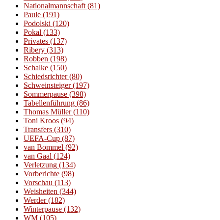
Nationalmannschaft
(81)
Paule
(191)
Podolski
(120)
Pokal
(133)
Privates
(137)
Ribery
(313)
Robben
(198)
Schalke
(150)
Schiedsrichter
(80)
Schweinsteiger
(197)
Sommerpause
(398)
Tabellenführung
(86)
Thomas Müller
(110)
Toni Kroos
(94)
Transfers
(310)
UEFA-Cup
(87)
van Bommel
(92)
van Gaal
(124)
Verletzung
(134)
Vorberichte
(98)
Vorschau
(113)
Weisheiten
(344)
Werder
(182)
Winterpause
(132)
WM
(105)