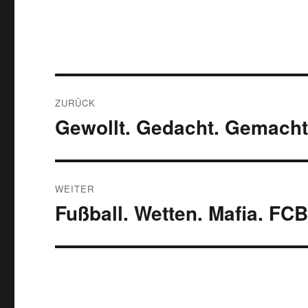
Beitragsnavigation
ZURÜCK
Gewollt. Gedacht. Gemacht
Vorheriger
Beitrag:
WEITER
Fußball. Wetten. Mafia. FCB
Nächster
Beitrag: