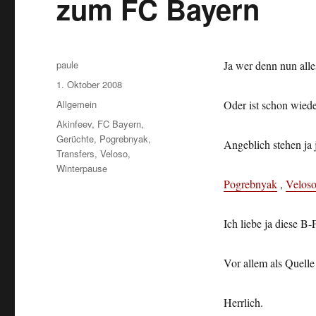
zum FC Bayern
Autor
paule
Ja wer denn nun alle
Veröffentlicht
1. Oktober 2008
am
Kategorien
Allgemein
Oder ist schon wied
Schlagwörter
Akinfeev
,
FC Bayern
,
Gerüchte
,
Pogrebnyak
,
Angeblich stehen ja 
Transfers
,
Veloso
,
Winterpause
Pogrebnyak
,
Velos
Ich liebe ja diese B-
Vor allem als Quell
Herrlich.