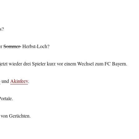
s?
er
Sommer-
Herbst-Loch?
jetzt wieder drei Spieler kurz vor einem Wechsel zum FC Bayern.
o
und
Akinfeev
.
Portale.
e von Gerüchten.