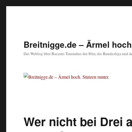
Breitnigge.de – Ärmel hoch.
Das Weblog über Bayerns Traumduo der 80er, die Bundesliga und d
Wer nicht bei Drei