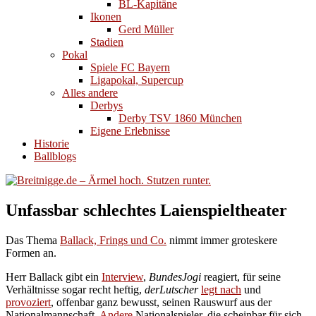
BL-Kapitäne
Ikonen
Gerd Müller
Stadien
Pokal
Spiele FC Bayern
Ligapokal, Supercup
Alles andere
Derbys
Derby TSV 1860 München
Eigene Erlebnisse
Historie
Ballblogs
Unfassbar schlechtes Laienspieltheater
Das Thema
Ballack, Frings und Co.
nimmt immer groteskere
Formen an.
Herr Ballack gibt ein
Interview
,
BundesJogi
reagiert, für seine
Verhältnisse sogar recht heftig,
derLutscher
legt nach
und
provoziert
, offenbar ganz bewusst, seinen Rauswurf aus der
Nationalmannschaft.
Andere
Nationalspieler, die scheinbar für sich