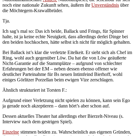
noch eine nationale Zukunft sehen, äußern ihr
Unverständnis
über
die Möchtegern-Krawallbrüder.
Tja.
Ich sag’s mal so: Das ich beide, Ballack und Frings, für Spinner
halte, ist ja keine echte Neuigkeit, dass allerdings derlei Dinge bei
den beiden hochkochen, hätte selbst ich nicht für möglich gehalten.
Bei Ballack ist’s klar die verletzte Eitelkeit. Er sieht sich als Chef im
Ring, wohl auch gegenüber Löw. Da hat die von Löw geäußerte
Nicht-Garantie auf die Stammplätze – aufgrund von schlechter
Erfahrungen bei der EM – neben dessen ebenso offener wie
deutlicher Parteinahme für Bs neuen Intimfeind Bierhoff, wohl
einiges Görlitzer Porzellan beim ewigen Vize zerschlagen.
Ähnlich strukturiert ist Torsten F.:
Aufgrund einer Verletzung nicht spielen zu können, kann sein Ego
ja gerade noch akzeptieren – dann hört’s aber schon auf.
Dessen aktuelles Theater hat allerdings eher Bierzelt-Niveau (s.
Interview nach dem gestrigen Spiel).
Einzelne
stimmen beiden zu. Wahrscheinlich aus eigenen Gründen,