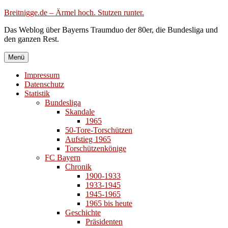
Zum
Breitnigge.de – Ärmel hoch. Stutzen runter.
Inhalt
Das Weblog über Bayerns Traumduo der 80er, die Bundesliga und
springen
den ganzen Rest.
Menü
Impressum
Datenschutz
Statistik
Bundesliga
Skandale
1965
50-Tore-Torschützen
Aufstieg 1965
Torschützenkönige
FC Bayern
Chronik
1900-1933
1933-1945
1945-1965
1965 bis heute
Geschichte
Präsidenten