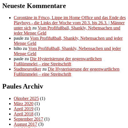
Neueste Kommentare
Corontäne in Frisco, Lippe im Home Office und das Ende des
Playboys - die Links der Woche vom 20.3. bis 26.3. | Männer
unter sich
zu
Vom Profifußball, Shankly, Nebensachen und
jeder Menge Geld
paule
zu
Vom Profifußball, Shankly, Nebensachen und jeder
Menge Geld
hilto
zu
Vom Profifußball, Shankly, Nebensachen und jeder
Menge Geld
paule
zu
Die Hysterisierung der gegenwartlichen
Fußlümmelei – eine Streitschrift
Stadtneurotiker
zu
Die Hysterisierung der gegenwartlichen
Fußlümmelei – eine Streitschrift
Paules Archiv
Oktober 2025
(1)
März 2020
(1)
April 2019
(1)
April 2018
(1)
September 2017
(1)
August 2017
(3)