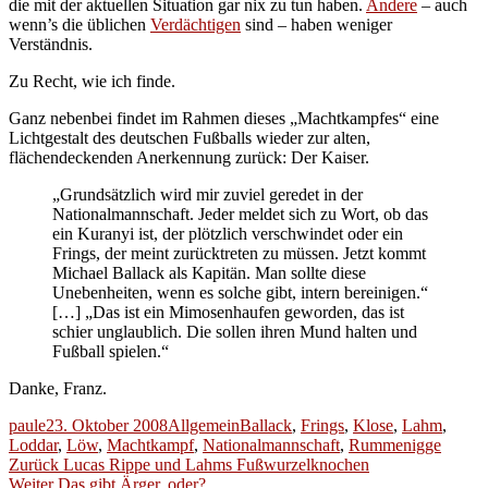
die mit der aktuellen Situation gar nix zu tun haben.
Andere
– auch
wenn’s die üblichen
Verdächtigen
sind – haben weniger
Verständnis.
Zu Recht, wie ich finde.
Ganz nebenbei findet im Rahmen dieses „Machtkampfes“ eine
Lichtgestalt des deutschen Fußballs wieder zur alten,
flächendeckenden Anerkennung zurück: Der Kaiser.
„Grundsätzlich wird mir zuviel geredet in der
Nationalmannschaft. Jeder meldet sich zu Wort, ob das
ein Kuranyi ist, der plötzlich verschwindet oder ein
Frings, der meint zurücktreten zu müssen. Jetzt kommt
Michael Ballack als Kapitän. Man sollte diese
Unebenheiten, wenn es solche gibt, intern bereinigen.“
[…] „Das ist ein Mimosenhaufen geworden, das ist
schier unglaublich. Die sollen ihren Mund halten und
Fußball spielen.“
Danke, Franz.
Autor
Veröffentlicht
Kategorien
Schlagwörter
paule
23. Oktober 2008
Allgemein
Ballack
,
Frings
,
Klose
,
Lahm
,
am
Loddar
,
Löw
,
Machtkampf
,
Nationalmannschaft
,
Rummenigge
Beitragsnavigation
Vorheriger
Zurück
Lucas Rippe und Lahms Fußwurzelknochen
Nächster
Beitrag:
Weiter
Das gibt Ärger, oder?