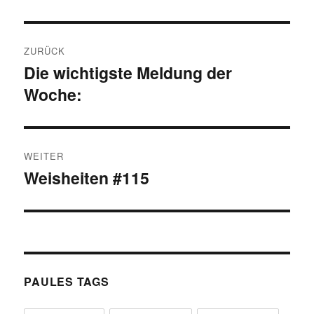
Beitragsnavigation
ZURÜCK
Die wichtigste Meldung der
Vorheriger
Woche:
Beitrag:
WEITER
Weisheiten #115
Nächster
Beitrag:
PAULES TAGS