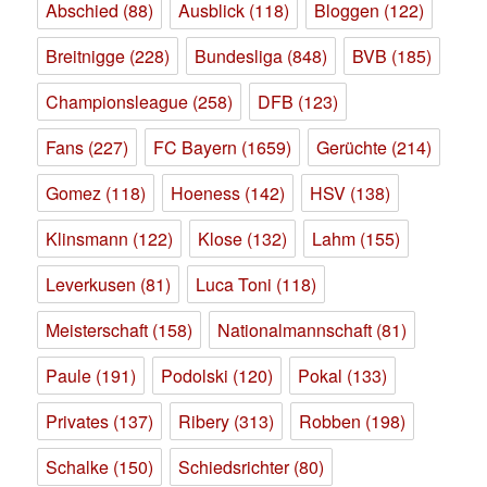
Abschied
(88)
Ausblick
(118)
Bloggen
(122)
Breitnigge
(228)
Bundesliga
(848)
BVB
(185)
Championsleague
(258)
DFB
(123)
Fans
(227)
FC Bayern
(1659)
Gerüchte
(214)
Gomez
(118)
Hoeness
(142)
HSV
(138)
Klinsmann
(122)
Klose
(132)
Lahm
(155)
Leverkusen
(81)
Luca Toni
(118)
Meisterschaft
(158)
Nationalmannschaft
(81)
Paule
(191)
Podolski
(120)
Pokal
(133)
Privates
(137)
Ribery
(313)
Robben
(198)
Schalke
(150)
Schiedsrichter
(80)