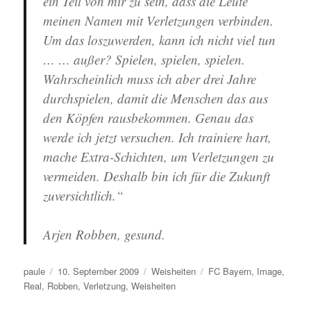
ein Teil von mir zu sein, dass die Leute
meinen Namen mit Verletzungen verbinden.
Um das loszuwerden, kann ich nicht viel tun
… … außer? Spielen, spielen, spielen.
Wahrscheinlich muss ich aber drei Jahre
durchspielen, damit die Menschen das aus
den Köpfen rausbekommen. Genau das
werde ich jetzt versuchen. Ich trainiere hart,
mache Extra-Schichten, um Verletzungen zu
vermeiden. Deshalb bin ich für die Zukunft
zuversichtlich.“
Arjen Robben, gesund.
Autor
Veröffentlicht
Kategorien
Schlagwörter
paule
10. September 2009
Weisheiten
FC Bayern
,
Image
,
am
Real
,
Robben
,
Verletzung
,
Weisheiten