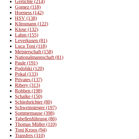
Gerüchte
(214)
Gomez
(118)
Hoeness
(142)
HSV
(138)
Klinsmann
(122)
Klose
(132)
Lahm
(155)
Leverkusen
(81)
Luca Toni
(118)
Meisterschaft
(158)
Nationalmannschaft
(81)
Paule
(191)
Podolski
(120)
Pokal
(133)
Privates
(137)
Ribery
(313)
Robben
(198)
Schalke
(150)
Schiedsrichter
(80)
Schweinsteiger
(197)
Sommerpause
(398)
Tabellenführung
(86)
Thomas Müller
(110)
Toni Kroos
(94)
Transfers
(310)