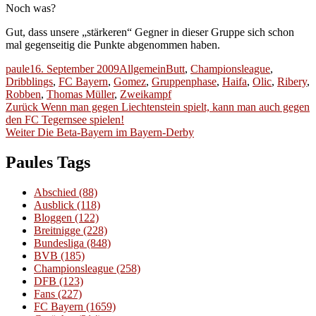
Noch was?
Gut, dass unsere „stärkeren“ Gegner in dieser Gruppe sich schon
mal gegenseitig die Punkte abgenommen haben.
Autor
Veröffentlicht
Kategorien
Schlagwörter
paule
16. September 2009
Allgemein
Butt
,
Championsleague
,
am
Dribblings
,
FC Bayern
,
Gomez
,
Gruppenphase
,
Haifa
,
Olic
,
Ribery
,
Robben
,
Thomas Müller
,
Zweikampf
Beitragsnavigation
Vorheriger
Zurück
Wenn man gegen Liechtenstein spielt, kann man auch gegen
Beitrag:
den FC Tegernsee spielen!
Nächster
Weiter
Die Beta-Bayern im Bayern-Derby
Beitrag:
Paules Tags
Abschied
(88)
Ausblick
(118)
Bloggen
(122)
Breitnigge
(228)
Bundesliga
(848)
BVB
(185)
Championsleague
(258)
DFB
(123)
Fans
(227)
FC Bayern
(1659)