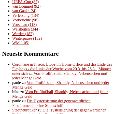
UEFA-Cup
(87)
van Bommel
(92)
van Gaal
(124)
Verletzung
(134)
Vorberichte
(98)
Vorschau
(113)
Weisheiten
(344)
Werder
(182)
Winterpause
(132)
WM
(105)
Neueste Kommentare
Corontäne in Frisco, Lippe im Home Office und das Ende des
Playboys - die Links der Woche vom 20.3. bis 26.3. | Männer
unter sich
zu
Vom Profifußball, Shankly, Nebensachen und
jeder Menge Geld
paule
zu
Vom Profifußball, Shankly, Nebensachen und jeder
Menge Geld
hilto
zu
Vom Profifußball, Shankly, Nebensachen und jeder
Menge Geld
paule
zu
Die Hysterisierung der gegenwartlichen
Fußlümmelei – eine Streitschrift
Stadtneurotiker
zu
Die Hysterisierung der gegenwartlichen