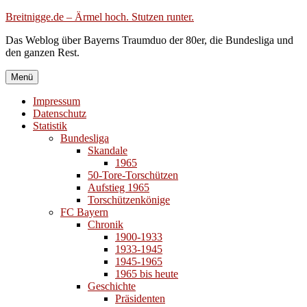
Zum
Breitnigge.de – Ärmel hoch. Stutzen runter.
Inhalt
Das Weblog über Bayerns Traumduo der 80er, die Bundesliga und
springen
den ganzen Rest.
Menü
Impressum
Datenschutz
Statistik
Bundesliga
Skandale
1965
50-Tore-Torschützen
Aufstieg 1965
Torschützenkönige
FC Bayern
Chronik
1900-1933
1933-1945
1945-1965
1965 bis heute
Geschichte
Präsidenten