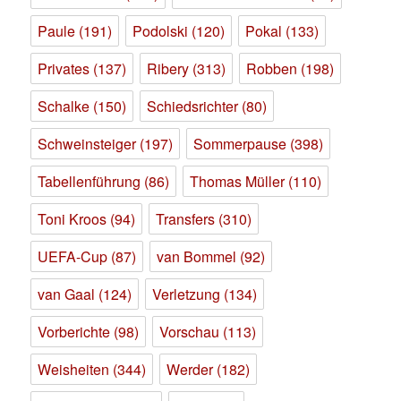
Paule
(191)
Podolski
(120)
Pokal
(133)
Privates
(137)
Ribery
(313)
Robben
(198)
Schalke
(150)
Schiedsrichter
(80)
Schweinsteiger
(197)
Sommerpause
(398)
Tabellenführung
(86)
Thomas Müller
(110)
Toni Kroos
(94)
Transfers
(310)
UEFA-Cup
(87)
van Bommel
(92)
van Gaal
(124)
Verletzung
(134)
Vorberichte
(98)
Vorschau
(113)
Weisheiten
(344)
Werder
(182)