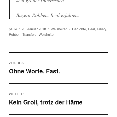
kein großer Unterschied“
Bayern-Robben, Real-erfahren.
Autor
Veröffentlicht
Kategorien
Schlagwörter
paule
20. Januar 2010
Weisheiten
Gerüchte
,
Real
,
Ribery
,
am
Robben
,
Transfers
,
Weisheiten
Beitragsnavigation
ZURÜCK
Ohne Worte. Fast.
Vorheriger
Beitrag:
WEITER
Kein Groll, trotz der Häme
Nächster
Beitrag: