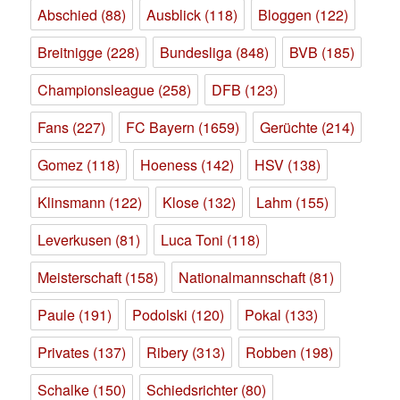
Abschied
(88)
Ausblick
(118)
Bloggen
(122)
Breitnigge
(228)
Bundesliga
(848)
BVB
(185)
Championsleague
(258)
DFB
(123)
Fans
(227)
FC Bayern
(1659)
Gerüchte
(214)
Gomez
(118)
Hoeness
(142)
HSV
(138)
Klinsmann
(122)
Klose
(132)
Lahm
(155)
Leverkusen
(81)
Luca Toni
(118)
Meisterschaft
(158)
Nationalmannschaft
(81)
Paule
(191)
Podolski
(120)
Pokal
(133)
Privates
(137)
Ribery
(313)
Robben
(198)
Schalke
(150)
Schiedsrichter
(80)