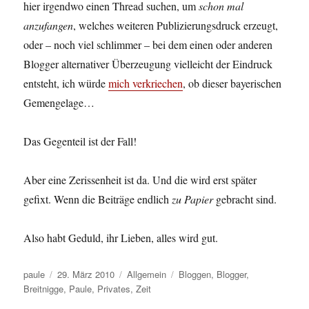
hier irgendwo einen Thread suchen, um
schon mal
anzufangen
, welches weiteren Publizierungsdruck erzeugt,
oder – noch viel schlimmer – bei dem einen oder anderen
Blogger alternativer Überzeugung vielleicht der Eindruck
entsteht, ich würde
mich verkriechen
, ob dieser bayerischen
Gemengelage…
Das Gegenteil ist der Fall!
Aber eine Zerissenheit ist da. Und die wird erst später
gefixt. Wenn die Beiträge endlich
zu Papier
gebracht sind.
Also habt Geduld, ihr Lieben, alles wird gut.
Autor
Veröffentlicht
Kategorien
Schlagwörter
paule
29. März 2010
Allgemein
Bloggen
,
Blogger
,
am
Breitnigge
,
Paule
,
Privates
,
Zeit