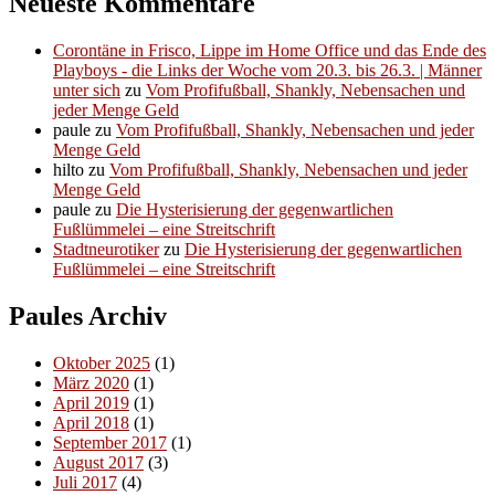
Neueste Kommentare
Corontäne in Frisco, Lippe im Home Office und das Ende des
Playboys - die Links der Woche vom 20.3. bis 26.3. | Männer
unter sich
zu
Vom Profifußball, Shankly, Nebensachen und
jeder Menge Geld
paule
zu
Vom Profifußball, Shankly, Nebensachen und jeder
Menge Geld
hilto
zu
Vom Profifußball, Shankly, Nebensachen und jeder
Menge Geld
paule
zu
Die Hysterisierung der gegenwartlichen
Fußlümmelei – eine Streitschrift
Stadtneurotiker
zu
Die Hysterisierung der gegenwartlichen
Fußlümmelei – eine Streitschrift
Paules Archiv
Oktober 2025
(1)
März 2020
(1)
April 2019
(1)
April 2018
(1)
September 2017
(1)
August 2017
(3)
Juli 2017
(4)