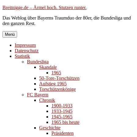
Zum
Breitnigge.de – Ärmel hoch. Stutzen runter.
Inhalt
Das Weblog über Bayerns Traumduo der 80er, die Bundesliga und
springen
den ganzen Rest.
Menü
Impressum
Datenschutz
Statistik
Bundesliga
Skandale
1965
50-Tore-Torschützen
Aufstieg 1965
Torschützenkönige
FC Bayern
Chronik
1900-1933
1933-1945
1945-1965
1965 bis heute
Geschichte
Präsidenten