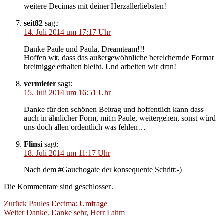
weitere Decimas mit deiner Herzallerliebsten!
seit82
sagt:
14. Juli 2014 um 17:17 Uhr
Danke Paule und Paula, Dreamteam!!!
Hoffen wir, dass das außergewöhnliche bereichernde Format
breitnigge erhalten bleibt. Und arbeiten wir dran!
vermieter
sagt:
15. Juli 2014 um 16:51 Uhr
Danke für den schönen Beitrag und hoffentlich kann dass
auch in ähnlicher Form, mitm Paule, weitergehen, sonst würd
uns doch allen ordentlich was fehlen…
Flinsi
sagt:
18. Juli 2014 um 11:17 Uhr
Nach dem #Gauchogate der konsequente Schritt:-)
Die Kommentare sind geschlossen.
Beitragsnavigation
Vorheriger
Zurück
Paules Decima: Umfrage
Nächster
Beitrag:
Weiter
Danke. Danke sehr, Herr Lahm
Beitrag: