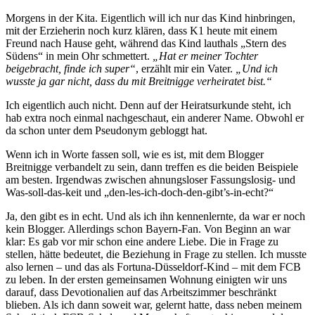
Morgens in der Kita. Eigentlich will ich nur das Kind hinbringen,
mit der Erzieherin noch kurz klären, dass K1 heute mit einem
Freund nach Hause geht, während das Kind lauthals „Stern des
Südens“ in mein Ohr schmettert.
„Hat er meiner Tochter
beigebracht, finde ich super“
, erzählt mir ein Vater.
„Und ich
wusste ja gar nicht, dass du mit Breitnigge verheiratet bist.“
Ich eigentlich auch nicht. Denn auf der Heiratsurkunde steht, ich
hab extra noch einmal nachgeschaut, ein anderer Name. Obwohl er
da schon unter dem Pseudonym gebloggt hat.
Wenn ich in Worte fassen soll, wie es ist, mit dem Blogger
Breitnigge verbandelt zu sein, dann treffen es die beiden Beispiele
am besten. Irgendwas zwischen ahnungsloser Fassungslosig- und
Was-soll-das-keit und „den-les-ich-doch-den-gibt’s-in-echt?“
Ja, den gibt es in echt. Und als ich ihn kennenlernte, da war er noch
kein Blogger. Allerdings schon Bayern-Fan. Von Beginn an war
klar: Es gab vor mir schon eine andere Liebe. Die in Frage zu
stellen, hätte bedeutet, die Beziehung in Frage zu stellen. Ich musste
also lernen – und das als Fortuna-Düsseldorf-Kind – mit dem FCB
zu leben. In der ersten gemeinsamen Wohnung einigten wir uns
darauf, dass Devotionalien auf das Arbeitszimmer beschränkt
blieben. Als ich dann soweit war, gelernt hatte, dass neben meinem