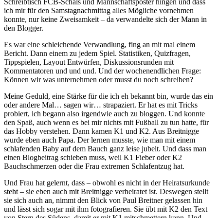
Schreibtisch FCB-Schals und Mannschaftsposter hingen und dass
ich mir für den Samstagnachmittag alles Mögliche vornehmen
konnte, nur keine Zweisamkeit – da verwandelte sich der Mann in
den Blogger.
Es war eine schleichende Verwandlung, fing an mit mal einem
Bericht. Dann einem zu jedem Spiel. Statistiken, Quizfragen,
Tippspielen, Layout Entwürfen, Diskussionsrunden mit
Kommentatoren und und und. Und der wochenendlichen Frage:
Können wir was unternehmen oder musst du noch schreiben?
Meine Geduld, eine Stärke für die ich eh bekannt bin, wurde das ein
oder andere Mal… sagen wir… strapaziert. Er hat es mit Tricks
probiert, ich begann also irgendwie auch zu bloggen. Und konnte
den Spaß, auch wenn es bei mir nichts mit Fußball zu tun hatte, für
das Hobby verstehen. Dann kamen K1 und K2. Aus Breitnigge
wurde eben auch Papa. Der lernen musste, wie man mit einem
schlafenden Baby auf dem Bauch ganz leise jubelt. Und dass man
einen Blogbeitrag schieben muss, weil K1 Fieber oder K2
Bauchschmerzen oder die Frau extremen Schlafentzug hat.
Und Frau hat gelernt, dass – obwohl es nicht in der Heiratsurkunde
steht – sie eben auch mit Breitnigge verheiratet ist. Deswegen stellt
sie sich auch an, nimmt den Blick von Paul Breitner gelassen hin
und lässt sich sogar mit ihm fotografieren. Sie übt mit K2 den Text
von Stern des Südens, damit er mit K1 mitschmettern kann. Und