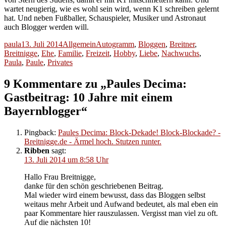
wartet neugierig, wie es wohl sein wird, wenn K1 schreiben gelernt
hat. Und neben Fußballer, Schauspieler, Musiker und Astronaut
auch Blogger werden will.
Autor
Veröffentlicht
Kategorien
Schlagwörter
paula
13. Juli 2014
Allgemein
Autogramm
,
Bloggen
,
Breitner
,
am
Breitnigge
,
Ehe
,
Familie
,
Freizeit
,
Hobby
,
Liebe
,
Nachwuchs
,
Paula
,
Paule
,
Privates
9 Kommentare zu „Paules Decima:
Gastbeitrag: 10 Jahre mit einem
Bayernblogger“
Pingback:
Paules Decima: Block-Dekade! Block-Blockade? -
Breitnigge.de - Ärmel hoch. Stutzen runter.
Ribben
sagt:
13. Juli 2014 um 8:58 Uhr
Hallo Frau Breitnigge,
danke für den schön geschriebenen Beitrag.
Mal wieder wird einem bewusst, dass das Bloggen selbst
weitaus mehr Arbeit und Aufwand bedeutet, als mal eben ein
paar Kommentare hier rauszulassen. Vergisst man viel zu oft.
Auf die nächsten 10!