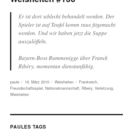
Schonkost.
Er ist dort schlecht behandelt worden. Der
Spieler ist auf Teufel komm raus fitgemacht
worden. Und wir haben jetzt die Suppe
auszulöffeln.
Bayern-Boss Rummenigge über Franck
Ribéry, momentan dienstunfähig.
Autor
Veröffentlicht
Kategorien
Schlagwörter
paule
19. März 2010
Weisheiten
Frankreich
,
am
Freundschaftsspiel
,
Nationalmannschaft
,
Ribery
,
Verletzung
,
Weisheiten
PAULES TAGS