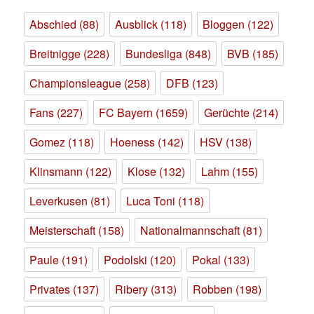
Abschied
(88)
Ausblick
(118)
Bloggen
(122)
Breitnigge
(228)
Bundesliga
(848)
BVB
(185)
Championsleague
(258)
DFB
(123)
Fans
(227)
FC Bayern
(1659)
Gerüchte
(214)
Gomez
(118)
Hoeness
(142)
HSV
(138)
Klinsmann
(122)
Klose
(132)
Lahm
(155)
Leverkusen
(81)
Luca Toni
(118)
Meisterschaft
(158)
Nationalmannschaft
(81)
Paule
(191)
Podolski
(120)
Pokal
(133)
Privates
(137)
Ribery
(313)
Robben
(198)