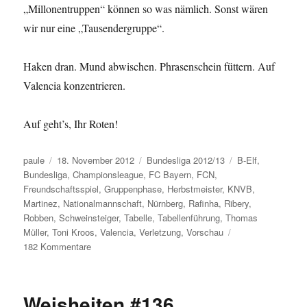
„Millonentruppen“ können so was nämlich. Sonst wären
wir nur eine „Tausendergruppe“.
Haken dran. Mund abwischen. Phrasenschein füttern. Auf
Valencia konzentrieren.
Auf geht’s, Ihr Roten!
Autor
Veröffentlicht
Kategorien
Schlagwörter
paule
18. November 2012
Bundesliga 2012/13
B-Elf
,
am
Bundesliga
,
Championsleague
,
FC Bayern
,
FCN
,
Freundschaftsspiel
,
Gruppenphase
,
Herbstmeister
,
KNVB
,
Martinez
,
Nationalmannschaft
,
Nürnberg
,
Rafinha
,
Ribery
,
Robben
,
Schweinsteiger
,
Tabelle
,
Tabellenführung
,
Thomas
Müller
,
Toni Kroos
,
Valencia
,
Verletzung
,
Vorschau
zu
182 Kommentare
Fränkische
Teilzeitkämpfer
und
Weisheiten #136
Bayerische