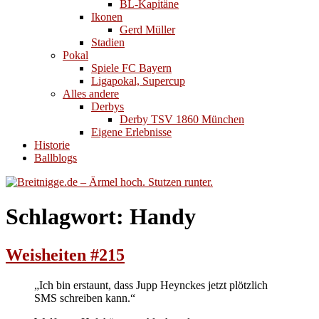
BL-Kapitäne
Ikonen
Gerd Müller
Stadien
Pokal
Spiele FC Bayern
Ligapokal, Supercup
Alles andere
Derbys
Derby TSV 1860 München
Eigene Erlebnisse
Historie
Ballblogs
Schlagwort:
Handy
Weisheiten #215
„Ich bin erstaunt, dass Jupp Heynckes jetzt plötzlich
SMS schreiben kann.“