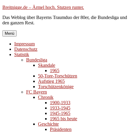
Zum
Breitnigge.de – Ärmel hoch. Stutzen runter.
Inhalt
Das Weblog über Bayerns Traumduo der 80er, die Bundesliga und
springen
den ganzen Rest.
Menü
Impressum
Datenschutz
Statistik
Bundesliga
Skandale
1965
50-Tore-Torschützen
Aufstieg 1965
Torschützenkönige
FC Bayern
Chronik
1900-1933
1933-1945
1945-1965
1965 bis heute
Geschichte
Präsidenten