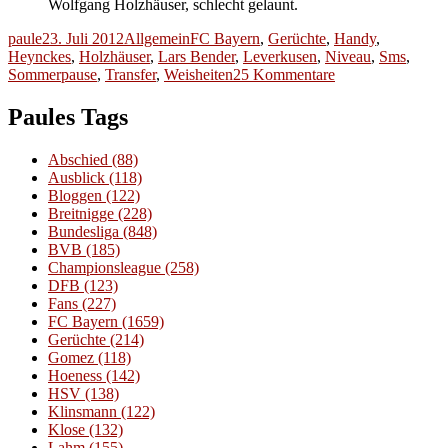
Wolfgang Holzhäuser, schlecht gelaunt.
Autor
Veröffentlicht
Kategorien
Schlagwörter
paule
23. Juli 2012
Allgemein
FC Bayern
,
Gerüchte
,
Handy
,
am
Heynckes
,
Holzhäuser
,
Lars Bender
,
Leverkusen
,
Niveau
,
Sms
,
zu
Sommerpause
,
Transfer
,
Weisheiten
25 Kommentare
Weisheiten
#215
Paules Tags
Abschied
(88)
Ausblick
(118)
Bloggen
(122)
Breitnigge
(228)
Bundesliga
(848)
BVB
(185)
Championsleague
(258)
DFB
(123)
Fans
(227)
FC Bayern
(1659)
Gerüchte
(214)
Gomez
(118)
Hoeness
(142)
HSV
(138)
Klinsmann
(122)
Klose
(132)
Lahm
(155)