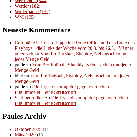
Weisheiten
(344)
Werder
(182)
Winterpause
(132)
WM
(105)
Neueste Kommentare
Corontäne in Frisco, Lippe im Home Office und das Ende des
Playboys - die Links der Woche vom 20.3. bis 26.3. | Männer
unter sich
zu
Vom Profifußball, Shankly, Nebensachen und
jeder Menge Geld
paule
zu
Vom Profifußball, Shankly, Nebensachen und jeder
Menge Geld
hilto
zu
Vom Profifußball, Shankly, Nebensachen und jeder
Menge Geld
paule
zu
Die Hysterisierung der gegenwartlichen
Fußlümmelei – eine Streitschrift
Stadtneurotiker
zu
Die Hysterisierung der gegenwartlichen
Fußlümmelei – eine Streitschrift
Paules Archiv
Oktober 2025
(1)
März 2020
(1)