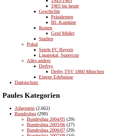
1945-1965
1965 bis heute
Geschichte
Präsidenten
BL-Kapitäne
Ikonen
Gerd Müller
Stadien
Pokal
Spiele FC Bayern
Ligapokal, Supercup
Alles andere
Derbys
Derby TSV 1860 München
Eigene Erlebnisse
Datenschutz
Paules Kategorien
Allgemein
(2.662)
Bundesliga
(290)
Bundesliga 2004/05
(29)
Bundesliga 2005/06
(27)
Bundesliga 2006/07
(29)
Bundesliga 2007/08
(34)