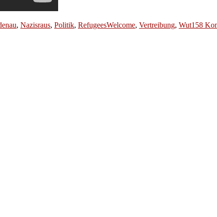
denau
,
Nazisraus
,
Politik
,
RefugeesWelcome
,
Vertreibung
,
Wut
158 Ko