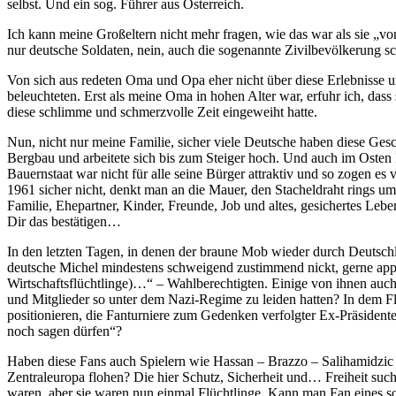
selbst. Und ein sog. Führer aus Österreich.
Ich kann meine Großeltern nicht mehr fragen, wie das war als sie „vo
nur deutsche Soldaten, nein, auch die sogenannte Zivilbevölkerung s
Von sich aus redeten Oma und Opa eher nicht über diese Erlebnisse und
beleuchteten. Erst als meine Oma in hohen Alter war, erfuhr ich, dass
diese schlimme und schmerzvolle Zeit eingeweiht hatte.
Nun, nicht nur meine Familie, sicher viele Deutsche haben diese Ges
Bergbau und arbeitete sich bis zum Steiger hoch. Und auch im Osten 
Bauernstaat war nicht für alle seine Bürger attraktiv und so zogen e
1961 sicher nicht, denkt man an die Mauer, den Stacheldraht rings 
Familie, Ehepartner, Kinder, Freunde, Job und altes, gesichertes Leb
Dir das bestätigen…
In den letzten Tagen, in denen der braune Mob wieder durch Deutschl
deutsche Michel mindestens schweigend zustimmend nickt, gerne applau
Wirtschaftsflüchtlinge)…“ – Wahlberechtigten. Einige von ihnen auch
und Mitglieder so unter dem Nazi-Regime zu leiden hatten? In dem F
positionieren, die Fanturniere zum Gedenken verfolgter Ex-Präsidente
noch sagen dürfen“?
Haben diese Fans auch Spielern wie Hassan – Brazzo – Salihamidzic o
Zentraleuropa flohen? Die hier Schutz, Sicherheit und… Freiheit such
waren, aber sie waren nun einmal Flüchtlinge. Kann man Fan eines so