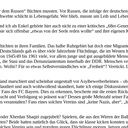
r dem Russen“ flüchten mussten. Vor Russen, die infolge der deutschen
chwebte schlicht in Lebensgefahr. Wer blieb, musste um Leib und Lebe
 ich als Enkel gehörte hier auch nicht zu einer kritischen „68er-Genera
 sie sich offenbar „etwas von der Seele reden wollte“ und ihre eigenen 
chichten in ihren Familien. Das halbe Ruhrgebiet hat doch eine Migrant
Deutschlands gab es über viele Jahrzehnte Flüchtlinge, die im Westen h
s von 1945/49 bis 1961 viele, vor allem junge und gut ausgebildete Mens
um, die Stasi und das Denunziantentum innerhalb der DDR. Menschen ver
en. Wofür? Für so etwas Selbstverständliches wie „Freiheit“? Verrückt.
and marschiert und scheinbar ungestraft vor Asylbewerberheimen – ob 
diert und auch wohlwollend skandiert, hatte ich einige Diskussionen mi
 Fans des FC Bayern. Dies zu erkennen, bescherte mir die ersten Rücken
lucht und Verfolgung so präsent war? Dessen große Mehrzahl seiner Fa
n veranstalten? Fans eines solchen Vereins sind „keine Nazis, aber“, „
der Xherdan Shaqiri zugejubelt? Spielern, die aus den Wirren der Balk
ten? Beide hatten natürlich das Glück, dass sie klasse kicken konnten
lchen Vereins sein und trotzdem gegen Flüchtlinge motzen, hetzen und V