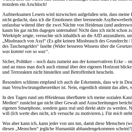
trotzdem ein Arschloch!
Aufmerksamen Lesern wird inzwischen aufgefallen sein, dass meine Pu
nicht gedacht, dass ich die Emotionen über brennende Asylbewerber
unfassbar wütend über die zwei Nächte von Heidenau (und anderswo) 
kaum bis gar nichts dagegen unternahm! Nicht dass ich nicht schon zuv
Wirrköpfe zeigte, versuchte sich inhaltlich an die AfD anzunähern, 
„Missbrauch von Asyl“ (Es gibt keinen Missbrauch des Grundrecht /
des Taschengeldes“ faselte (Wider besseren Wissens über die Gesetzesl
was kommt von so was“
.
Sicher, Politiker – noch dazu zumeist aus der konservativen Ecke – s
und an muss man doch auch einmal über den eigenen Horizont blicke
und Terrorakten nicht hinstellen und Betroffenheit heucheln.
Besonders schlimm empfand ich auch die Erkenntnis, dass wir in Deut
man Verschwörungstheoretiker ist. Nein, eigentlich stimmt das alles, 
In den Tagen rund um #Heidenau überflutete ich meine sozialen Kanäl
Medien“ zunächst gar nicht über Gewalt und Ausschreitungen bericht
eigenen Smartphone, sondern ganz real und direkt aktiv zu werden. Natür
will (Ich werte dies nicht, ich versuche zu motivieren.). Für
mich
steht
Was aber kann ich, kann jeder von uns tun, damit diese Menschen (w
diesen „Menschen“ jegliche Humanität abhandengekommen scheint?) ni