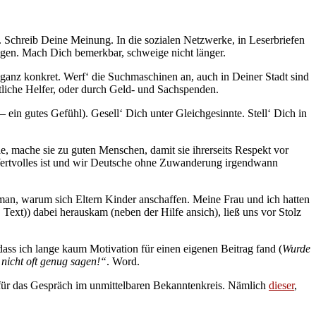
n. Schreib Deine Meinung. In die sozialen Netzwerke, in Leserbriefen
egen. Mach Dich bemerkbar, schweige nicht länger.
ganz konkret. Werf‘ die Suchmaschinen an, auch in Deiner Stadt sind
tliche Helfer, oder durch Geld- und Sachspenden.
in gutes Gefühl). Gesell‘ Dich unter Gleichgesinnte. Stell‘ Dich in
e, mache sie zu guten Menschen, damit sie ihrerseits Respekt vor
 Wertvolles ist und wir Deutsche ohne Zuwanderung irgendwann
man, warum sich Eltern Kinder anschaffen. Meine Frau und ich hatten
ext)) dabei herauskam (neben der Hilfe ansich), ließ uns vor Stolz
 dass ich lange kaum Motivation für einen eigenen Beitrag fand (
Wurde
nicht oft genug sagen!“
. Word.
er für das Gespräch im unmittelbaren Bekanntenkreis. Nämlich
dieser
,