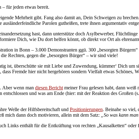
 – für jeden etwas bereit.
chweigende Mehrheit gibt. Fang also damit an, Dein Schweigen zu breche
usländerfeindliche Parolen gutheißen, trete ihnen argumentativ entg
nandersetzung hast, dann unterstütze doch Asylbewerber, Flüchtlinge 
ormiere Dich, wie Du dort helfen könnt, ob direkt vor Ort als ehrenam
ation in Bonn – 3.000 Demonstranten ggü. 300 „besorgten Bürgern“ – e
ie Rechten, gegen die „besorgten Bürger“ – wir sind viele!
chtig ist, überschütte sie mit Liebe und Zuwendung, kümmer‘ Dich um si
, dass Fremde hier nicht hergehören sondern Vielfalt etwas Schönes,
ren. Aber wenn man
diesen Bericht
meiner Frau gelesen habt, dann weiß 
 entschlossen und was am Ende (hier: mit der Reaktion des Großen (s. T
hre Welle der Hilfsbereitschaft und
Positionierungen
. Beinahe so viel,
ließ mich dann doch motivieren, allein mit dem Satz:
„So was kann man 
. auch Links enthält für die Entkräftung von rechten „Kausalketten“ od