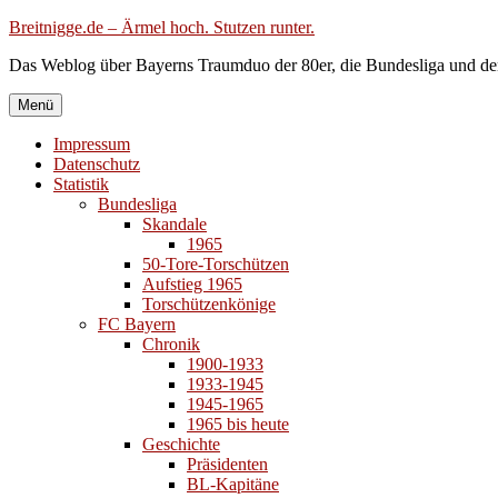
Zum
Breitnigge.de – Ärmel hoch. Stutzen runter.
Inhalt
Das Weblog über Bayerns Traumduo der 80er, die Bundesliga und de
springen
Menü
Impressum
Datenschutz
Statistik
Bundesliga
Skandale
1965
50-Tore-Torschützen
Aufstieg 1965
Torschützenkönige
FC Bayern
Chronik
1900-1933
1933-1945
1945-1965
1965 bis heute
Geschichte
Präsidenten
BL-Kapitäne