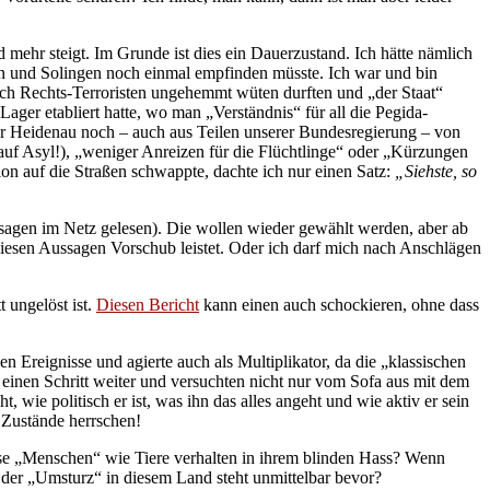
mehr steigt. Im Grunde ist dies ein Dauerzustand. Ich hätte nämlich
n und Solingen noch einmal empfinden müsste. Ich war und bin
uch Rechts-Terroristen ungehemmt wüten durften und „der Staat“
ager etabliert hatte, wo man „Verständnis“ für all die Pegida-
vor Heidenau noch – auch aus Teilen unserer Bundesregierung – von
uf Asyl!), „weniger Anreizen für die Flüchtlinge“ oder „Kürzungen
tion auf die Straßen schwappte, dachte ich nur einen Satz:
„Siehste, so
ussagen im Netz gelesen). Die wollen wieder gewählt werden, aber ab
esen Aussagen Vorschub leistet. Oder ich darf mich nach Anschlägen
 ungelöst ist.
Diesen Bericht
kann einen auch schockieren, ohne dass
Ereignisse und agierte auch als Multiplikator, da die „klassischen
inen Schritt weiter und versuchten nicht nur vom Sofa aus mit dem
, wie politisch er ist, was ihn das alles angeht und wie aktiv er sein
e Zustände herrschen!
ese „Menschen“ wie Tiere verhalten in ihrem blinden Hass? Wenn
der „Umsturz“ in diesem Land steht unmittelbar bevor?