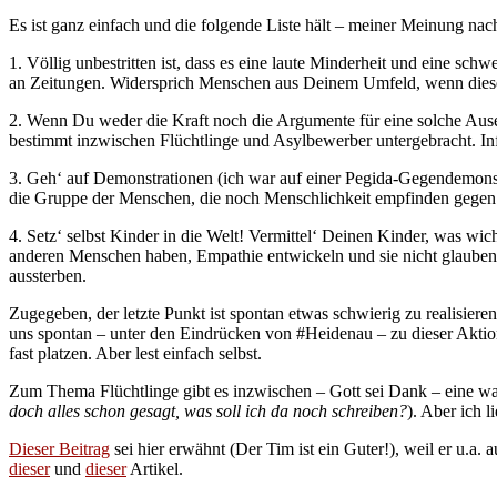
Es ist ganz einfach und die folgende Liste hält – meiner Meinung nach
1. Völlig unbestritten ist, dass es eine laute Minderheit und eine s
an Zeitungen. Widersprich Menschen aus Deinem Umfeld, wenn diese a
2. Wenn Du weder die Kraft noch die Argumente für eine solche Ausei
bestimmt inzwischen Flüchtlinge und Asylbewerber untergebracht. Inf
3. Geh‘ auf Demonstrationen (ich war auf einer Pegida-Gegendemonstr
die Gruppe der Menschen, die noch Menschlichkeit empfinden gegen d
4. Setz‘ selbst Kinder in die Welt! Vermittel‘ Deinen Kinder, was wi
anderen Menschen haben, Empathie entwickeln und sie nicht glauben
aussterben.
Zugegeben, der letzte Punkt ist spontan etwas schwierig zu realisie
uns spontan – unter den Eindrücken von #Heidenau – zu dieser Aktion
fast platzen. Aber lest einfach selbst.
Zum Thema Flüchtlinge gibt es inzwischen – Gott sei Dank – eine wa
doch alles schon gesagt, was soll ich da noch schreiben?
). Aber ich 
Dieser Beitrag
sei hier erwähnt (Der Tim ist ein Guter!), weil er u.a
dieser
und
dieser
Artikel.