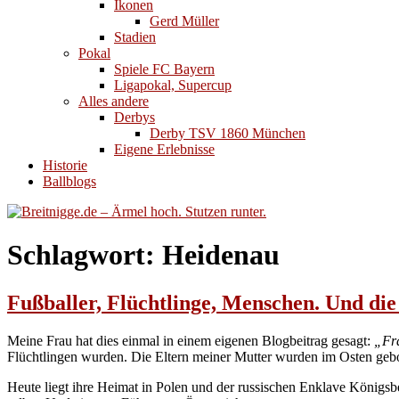
Ikonen
Gerd Müller
Stadien
Pokal
Spiele FC Bayern
Ligapokal, Supercup
Alles andere
Derbys
Derby TSV 1860 München
Eigene Erlebnisse
Historie
Ballblogs
Schlagwort:
Heidenau
Fußballer, Flüchtlinge, Menschen. Und di
Meine Frau hat dies einmal in einem eigenen Blogbeitrag gesagt:
„Fra
Flüchtlingen wurden. Die Eltern meiner Mutter wurden im Osten ge
Heute liegt ihre Heimat in Polen und der russischen Enklave Königsbe