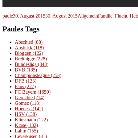
Autor
Veröffentlicht
Kategorien
Schlagwörter
paule
30. August 2015
30. August 2015
Allgemein
Familie
,
Flucht
,
Hei
am
Paules Tags
Abschied
(88)
Ausblick
(118)
Bloggen
(122)
Breitnigge
(228)
Bundesliga
(848)
BVB
(185)
Championsleague
(258)
DFB
(123)
Fans
(227)
FC Bayern
(1659)
Gerüchte
(214)
Gomez
(118)
Hoeness
(142)
HSV
(138)
Klinsmann
(122)
Klose
(132)
Lahm
(155)
Leverkusen
(81)