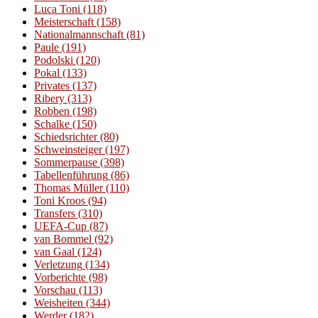
Luca Toni
(118)
Meisterschaft
(158)
Nationalmannschaft
(81)
Paule
(191)
Podolski
(120)
Pokal
(133)
Privates
(137)
Ribery
(313)
Robben
(198)
Schalke
(150)
Schiedsrichter
(80)
Schweinsteiger
(197)
Sommerpause
(398)
Tabellenführung
(86)
Thomas Müller
(110)
Toni Kroos
(94)
Transfers
(310)
UEFA-Cup
(87)
van Bommel
(92)
van Gaal
(124)
Verletzung
(134)
Vorberichte
(98)
Vorschau
(113)
Weisheiten
(344)
Werder
(182)