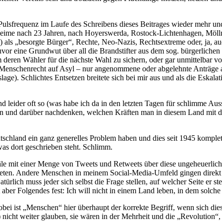
lsfrequenz im Laufe des Schreibens dieses Beitrages wieder mehr und 
heime nach 23 Jahren, nach Hoyerswerda, Rostock-Lichtenhagen, Möll
als „besorgte Bürger“, Rechte, Neo-Nazis, Rechtsextreme oder, ja, a
or eine Grundwut über all die Brandstifter aus dem sog. bürgerlichen L
um deren Wähler für die nächste Wahl zu sichern, oder gar unmittelbar 
 Menschenrecht auf Asyl – nur angenommene oder abgelehnte Anträge a
age). Schlichtes Entsetzen breitete sich bei mir aus und als die Eskala
ind leider oft so (was habe ich da in den letzten Tagen für schlimme A
n und darüber nachdenken, welchen Kräften man in diesem Land mit di
schland ein ganz generelles Problem haben und dies seit 1945 komplett
was dort geschrieben steht. Schlimm.
e mit einer Menge von Tweets und Retweets über diese ungeheuerlichen 
eten. Andere Menschen in meinem Social-Media-Umfeld gingen direkt e
lich muss jeder sich selbst die Frage stellen, auf welcher Seite er steht
 aber Folgendes fest: Ich will nicht in einem Land leben, in dem solch
obei ist „Menschen“ hier überhaupt der korrekte Begriff, wenn sich di
cht weiter glauben, sie wären in der Mehrheit und die „Revolution“, 