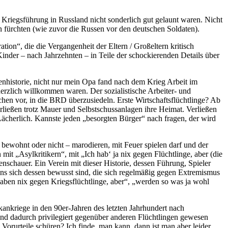
 Kriegsführung in Russland nicht sonderlich gut gelaunt waren. Nicht
n fürchten (wie zuvor die Russen vor den deutschen Soldaten).
tion“, die die Vergangenheit der Eltern / Großeltern kritisch
Kinder – nach Jahrzehnten – in Teile der schockierenden Details über
enhistorie, nicht nur mein Opa fand nach dem Krieg Arbeit im
erzlich willkommen waren. Der sozialistische Arbeiter- und
chen vor, in die BRD überzusiedeln. Erste Wirtschaftsflüchtlinge? Ab
ließen trotz Mauer und Selbstschussanlagen ihre Heimat. Verließen
 Lächerlich. Kannste jeden „besorgten Bürger“ nach fragen, der wird
bewohnt oder nicht – marodieren, mit Feuer spielen darf und der
t „Asylkritikern“, mit „Ich hab‘ ja nix gegen Flüchtlinge, aber (die
schauer. Ein Verein mit dieser Historie, dessen Führung, Spieler
ns sich dessen bewusst sind, die sich regelmäßig gegen Extremismus
haben nix gegen Kriegsflüchtlinge, aber“, „werden so was ja wohl
ankriege in den 90er-Jahren des letzten Jahrhundert nach
 und dadurch privilegiert gegenüber anderen Flüchtlingen gewesen
orurteile schüren? Ich finde, man kann, dann ist man aber leider