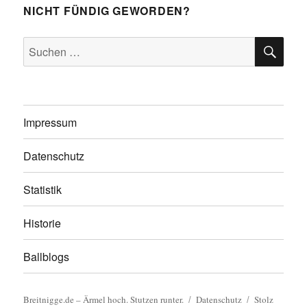
NICHT FÜNDIG GEWORDEN?
SU
Suchen
nach:
Impressum
Datenschutz
Statistik
Historie
Ballblogs
Breitnigge.de – Ärmel hoch. Stutzen runter.
Datenschutz
Stolz