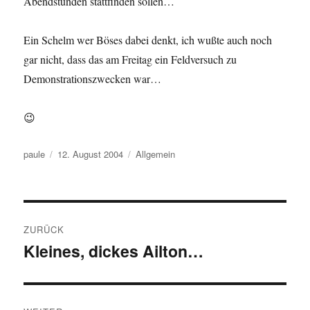
Abendstunden stattfinden sollen…
Ein Schelm wer Böses dabei denkt, ich wußte auch noch
gar nicht, dass das am Freitag ein Feldversuch zu
Demonstrationszwecken war…
😉
Autor
Veröffentlicht
Kategorien
paule
12. August 2004
Allgemein
am
Beitragsnavigation
ZURÜCK
Kleines, dickes Ailton…
Vorheriger
Beitrag: