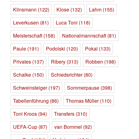
Klinsmann
(122)
Klose
(132)
Lahm
(155)
Leverkusen
(81)
Luca Toni
(118)
Meisterschaft
(158)
Nationalmannschaft
(81)
Paule
(191)
Podolski
(120)
Pokal
(133)
Privates
(137)
Ribery
(313)
Robben
(198)
Schalke
(150)
Schiedsrichter
(80)
Schweinsteiger
(197)
Sommerpause
(398)
Tabellenführung
(86)
Thomas Müller
(110)
Toni Kroos
(94)
Transfers
(310)
UEFA-Cup
(87)
van Bommel
(92)