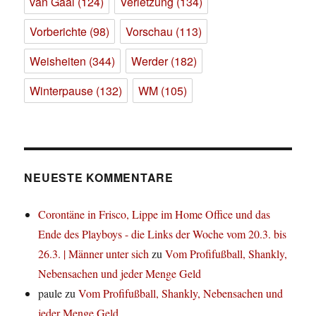
van Gaal
(124)
Verletzung
(134)
Vorberichte
(98)
Vorschau
(113)
Weisheiten
(344)
Werder
(182)
Winterpause
(132)
WM
(105)
NEUESTE KOMMENTARE
Corontäne in Frisco, Lippe im Home Office und das
Ende des Playboys - die Links der Woche vom 20.3. bis
26.3. | Männer unter sich
zu
Vom Profifußball, Shankly,
Nebensachen und jeder Menge Geld
paule
zu
Vom Profifußball, Shankly, Nebensachen und
jeder Menge Geld