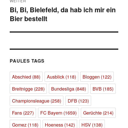
WEITER
Bi, Bi, Bielefeld, da hab ich mir ein
Nächster
Bier bestellt
Beitrag:
PAULES TAGS
Abschied
(88)
Ausblick
(118)
Bloggen
(122)
Breitnigge
(228)
Bundesliga
(848)
BVB
(185)
Championsleague
(258)
DFB
(123)
Fans
(227)
FC Bayern
(1659)
Gerüchte
(214)
Gomez
(118)
Hoeness
(142)
HSV
(138)