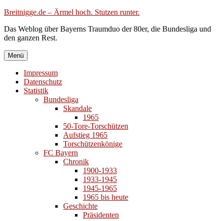
Zum
Breitnigge.de – Ärmel hoch. Stutzen runter.
Inhalt
Das Weblog über Bayerns Traumduo der 80er, die Bundesliga und
springen
den ganzen Rest.
Menü
Impressum
Datenschutz
Statistik
Bundesliga
Skandale
1965
50-Tore-Torschützen
Aufstieg 1965
Torschützenkönige
FC Bayern
Chronik
1900-1933
1933-1945
1945-1965
1965 bis heute
Geschichte
Präsidenten