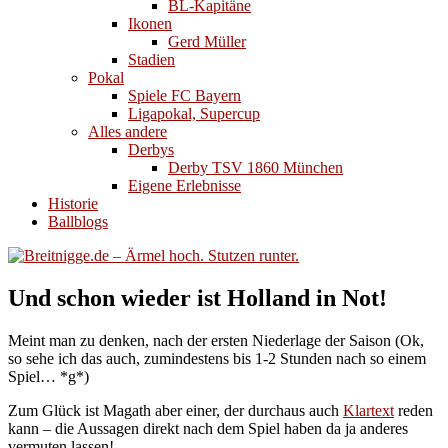
BL-Kapitäne
Ikonen
Gerd Müller
Stadien
Pokal
Spiele FC Bayern
Ligapokal, Supercup
Alles andere
Derbys
Derby TSV 1860 München
Eigene Erlebnisse
Historie
Ballblogs
Und schon wieder ist Holland in Not!
Meint man zu denken, nach der ersten Niederlage der Saison (Ok,
so sehe ich das auch, zumindestens bis 1-2 Stunden nach so einem
Spiel… *g*)
Zum Glück ist Magath aber einer, der durchaus auch
Klartext
reden
kann – die Aussagen direkt nach dem Spiel haben da ja anderes
vermuten lassen!