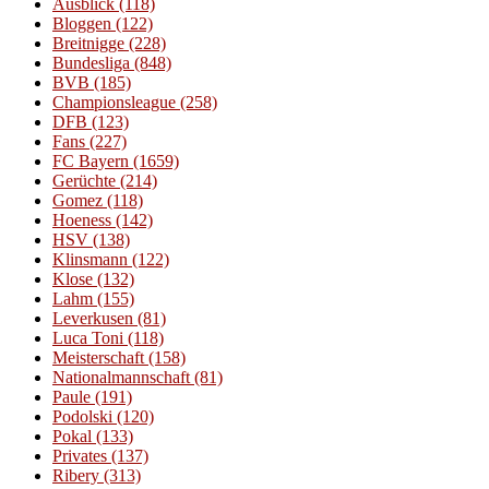
Ausblick
(118)
Bloggen
(122)
Breitnigge
(228)
Bundesliga
(848)
BVB
(185)
Championsleague
(258)
DFB
(123)
Fans
(227)
FC Bayern
(1659)
Gerüchte
(214)
Gomez
(118)
Hoeness
(142)
HSV
(138)
Klinsmann
(122)
Klose
(132)
Lahm
(155)
Leverkusen
(81)
Luca Toni
(118)
Meisterschaft
(158)
Nationalmannschaft
(81)
Paule
(191)
Podolski
(120)
Pokal
(133)
Privates
(137)
Ribery
(313)