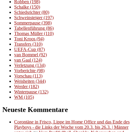
Robben
(198)
Schalke
(150)
Schiedsrichter
(80)
Schweinsteiger
(197)
Sommerpause
(398)
Tabellenführung
(86)
Thomas Müller
(110)
Toni Kroos
(94)
Transfers
(310)
UEFA-Cup
(87)
van Bommel
(92)
van Gaal
(124)
Verletzung
(134)
Vorberichte
(98)
Vorschau
(113)
Weisheiten
(344)
Werder
(182)
Winterpause
(132)
WM
(105)
Neueste Kommentare
Corontäne in Frisco, Lippe im Home Office und das Ende des
Playboys - die Links der Woche vom 20.3. bis 26.3. | Männer