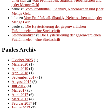
unter sich
zu
Vom Profifußball, Shankly, Nebensachen und
jeder Menge Geld
paule
zu
Vom Profifußball, Shankly, Nebensachen und jeder
Menge Geld
hilto
zu
Vom Profifußball, Shankly, Nebensachen und jeder
Menge Geld
paule
zu
Die Hysterisierung der gegenwartlichen
Fußlümmelei – eine Streitschrift
Stadtneurotiker
zu
Die Hysterisierung der gegenwartlichen
Fußlümmelei – eine Streitschrift
Paules Archiv
Oktober 2025
(1)
März 2020
(1)
April 2019
(1)
April 2018
(1)
September 2017
(1)
August 2017
(3)
Juli 2017
(4)
Mai 2017
(3)
April 2017
(6)
März 2017
(4)
Februar 2017
(4)
Januar 2017
(2)