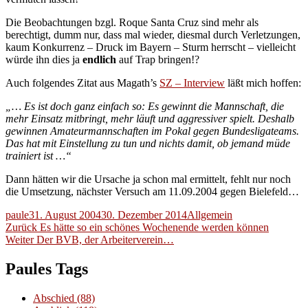
Die Beobachtungen bzgl. Roque Santa Cruz sind mehr als
berechtigt, dumm nur, dass mal wieder, diesmal durch Verletzungen,
kaum Konkurrenz – Druck im Bayern – Sturm herrscht – vielleicht
würde ihn dies ja
endlich
auf Trap bringen!?
Auch folgendes Zitat aus Magath’s
SZ – Interview
läßt mich hoffen:
„… Es ist doch ganz einfach so: Es gewinnt die Mannschaft, die
mehr Einsatz mitbringt, mehr läuft und aggressiver spielt. Deshalb
gewinnen Amateurmannschaften im Pokal gegen Bundesligateams.
Das hat mit Einstellung zu tun und nichts damit, ob jemand müde
trainiert ist …“
Dann hätten wir die Ursache ja schon mal ermittelt, fehlt nur noch
die Umsetzung, nächster Versuch am 11.09.2004 gegen Bielefeld…
Autor
Veröffentlicht
Kategorien
paule
31. August 2004
30. Dezember 2014
Allgemein
Beitragsnavigation
am
Vorheriger
Zurück
Es hätte so ein schönes Wochenende werden können
Nächster
Beitrag:
Weiter
Der BVB, der Arbeiterverein…
Beitrag:
Paules Tags
Abschied
(88)