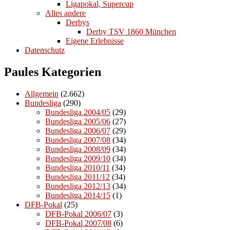
Ligapokal, Supercup
Alles andere
Derbys
Derby TSV 1860 München
Eigene Erlebnisse
Datenschutz
Paules Kategorien
Allgemein
(2.662)
Bundesliga
(290)
Bundesliga 2004/05
(29)
Bundesliga 2005/06
(27)
Bundesliga 2006/07
(29)
Bundesliga 2007/08
(34)
Bundesliga 2008/09
(34)
Bundesliga 2009/10
(34)
Bundesliga 2010/11
(34)
Bundesliga 2011/12
(34)
Bundesliga 2012/13
(34)
Bundesliga 2014/15
(1)
DFB-Pokal
(25)
DFB-Pokal 2006/07
(3)
DFB-Pokal 2007/08
(6)