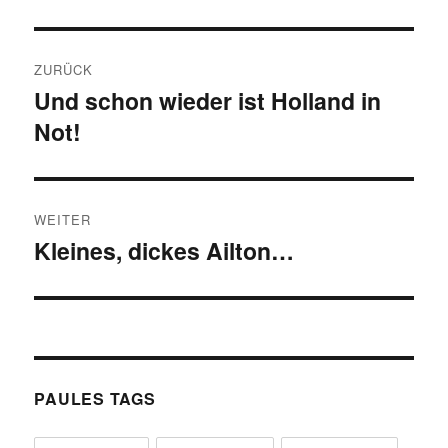
Beitragsnavigation
ZURÜCK
Und schon wieder ist Holland in
Vorheriger
Not!
Beitrag:
WEITER
Kleines, dickes Ailton…
Nächster
Beitrag:
PAULES TAGS