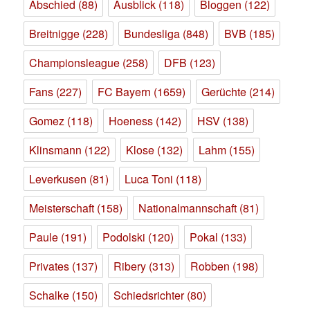
Abschied
(88)
Ausblick
(118)
Bloggen
(122)
Breitnigge
(228)
Bundesliga
(848)
BVB
(185)
Championsleague
(258)
DFB
(123)
Fans
(227)
FC Bayern
(1659)
Gerüchte
(214)
Gomez
(118)
Hoeness
(142)
HSV
(138)
Klinsmann
(122)
Klose
(132)
Lahm
(155)
Leverkusen
(81)
Luca Toni
(118)
Meisterschaft
(158)
Nationalmannschaft
(81)
Paule
(191)
Podolski
(120)
Pokal
(133)
Privates
(137)
Ribery
(313)
Robben
(198)
Schalke
(150)
Schiedsrichter
(80)