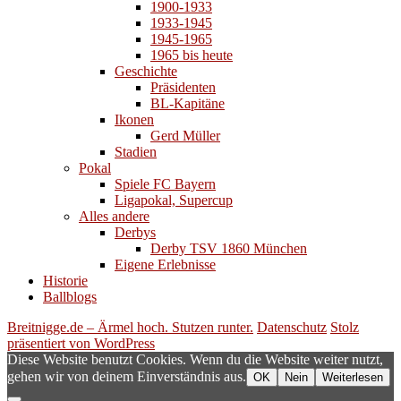
1900-1933
1933-1945
1945-1965
1965 bis heute
Geschichte
Präsidenten
BL-Kapitäne
Ikonen
Gerd Müller
Stadien
Pokal
Spiele FC Bayern
Ligapokal, Supercup
Alles andere
Derbys
Derby TSV 1860 München
Eigene Erlebnisse
Historie
Ballblogs
Breitnigge.de – Ärmel hoch. Stutzen runter.
Datenschutz
Stolz
präsentiert von WordPress
Diese Website benutzt Cookies. Wenn du die Website weiter nutzt,
gehen wir von deinem Einverständnis aus.
OK
Nein
Weiterlesen