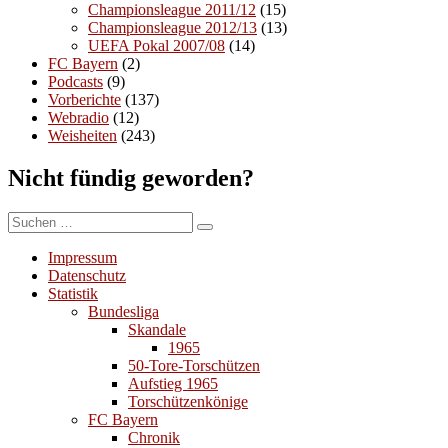
Championsleague 2011/12
(15)
Championsleague 2012/13
(13)
UEFA Pokal 2007/08
(14)
FC Bayern
(2)
Podcasts
(9)
Vorberichte
(137)
Webradio
(12)
Weisheiten
(243)
Nicht fündig geworden?
Suchen
Suchen
nach:
Impressum
Datenschutz
Statistik
Bundesliga
Skandale
1965
50-Tore-Torschützen
Aufstieg 1965
Torschützenkönige
FC Bayern
Chronik