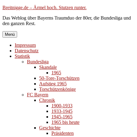
Zum
Breitnigge.de – Ärmel hoch. Stutzen runter.
Inhalt
Das Weblog über Bayerns Traumduo der 80er, die Bundesliga und
springen
den ganzen Rest.
Menü
Impressum
Datenschutz
Statistik
Bundesliga
Skandale
1965
50-Tore-Torschützen
Aufstieg 1965
Torschützenkönige
FC Bayern
Chronik
1900-1933
1933-1945
1945-1965
1965 bis heute
Geschichte
Präsidenten