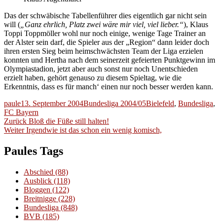
Das der schwäbische Tabellenführer dies eigentlich gar nicht sein
will (
„Ganz ehrlich, Platz zwei wäre mir viel, viel lieber.“
), Klaus
Toppi Toppmöller wohl nur noch einige, wenige Tage Trainer an
der Alster sein darf, die Spieler aus der „Region“ dann leider doch
ihren ersten Sieg beim heimschwächsten Team der Liga erzielen
konnten und Hertha nach dem seinerzeit gefeierten Punktgewinn im
Olympiastadion, jetzt aber auch sonst nur noch Unentschieden
erzielt haben, gehört genauso zu diesem Spieltag, wie die
Erkenntnis, dass es für manch‘ einen nur noch besser werden kann.
Autor
Veröffentlicht
Kategorien
Schlagwörter
paule
13. September 2004
Bundesliga 2004/05
Bielefeld
,
Bundesliga
,
am
FC Bayern
Beitragsnavigation
Vorheriger
Zurück
Bloß die Füße still halten!
Nächster
Beitrag:
Weiter
Irgendwie ist das schon ein wenig komisch,
Beitrag:
Paules Tags
Abschied
(88)
Ausblick
(118)
Bloggen
(122)
Breitnigge
(228)
Bundesliga
(848)
BVB
(185)