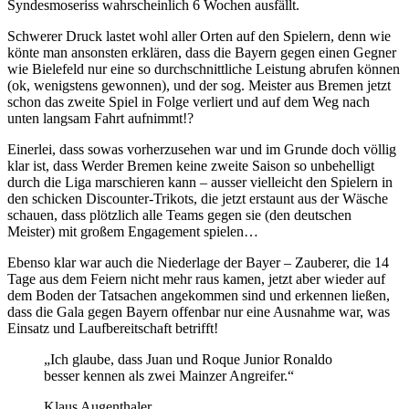
Syndesmoseriss wahrscheinlich 6 Wochen ausfällt.
Schwerer Druck lastet wohl aller Orten auf den Spielern, denn wie
könte man ansonsten erklären, dass die Bayern gegen einen Gegner
wie Bielefeld nur eine so durchschnittliche Leistung abrufen können
(ok, wenigstens gewonnen), und der sog. Meister aus Bremen jetzt
schon das zweite Spiel in Folge verliert und auf dem Weg nach
unten langsam Fahrt aufnimmt!?
Einerlei, dass sowas vorherzusehen war und im Grunde doch völlig
klar ist, dass Werder Bremen keine zweite Saison so unbehelligt
durch die Liga marschieren kann – ausser vielleicht den Spielern in
den schicken Discounter-Trikots, die jetzt erstaunt aus der Wäsche
schauen, dass plötzlich alle Teams gegen sie (den deutschen
Meister) mit großem Engagement spielen…
Ebenso klar war auch die Niederlage der Bayer – Zauberer, die 14
Tage aus dem Feiern nicht mehr raus kamen, jetzt aber wieder auf
dem Boden der Tatsachen angekommen sind und erkennen ließen,
dass die Gala gegen Bayern offenbar nur eine Ausnahme war, was
Einsatz und Laufbereitschaft betrifft!
„Ich glaube, dass Juan und Roque Junior Ronaldo
besser kennen als zwei Mainzer Angreifer.“
Klaus Augenthaler