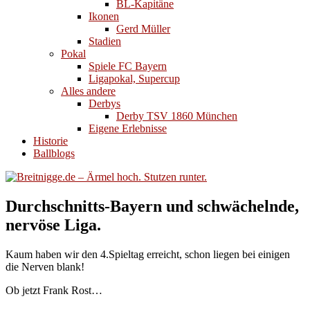
BL-Kapitäne
Ikonen
Gerd Müller
Stadien
Pokal
Spiele FC Bayern
Ligapokal, Supercup
Alles andere
Derbys
Derby TSV 1860 München
Eigene Erlebnisse
Historie
Ballblogs
Durchschnitts-Bayern und schwächelnde,
nervöse Liga.
Kaum haben wir den 4.Spieltag erreicht, schon liegen bei einigen
die Nerven blank!
Ob jetzt Frank Rost…