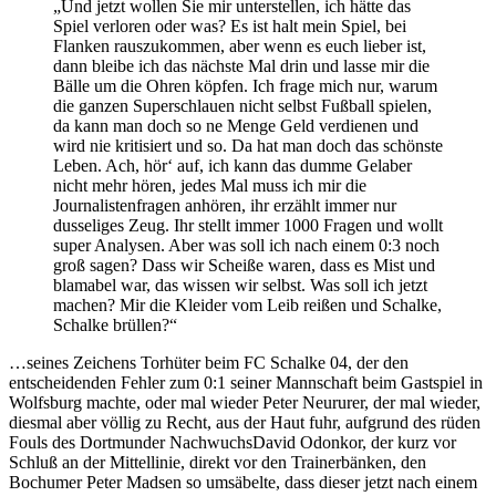
„Und jetzt wollen Sie mir unterstellen, ich hätte das
Spiel verloren oder was? Es ist halt mein Spiel, bei
Flanken rauszukommen, aber wenn es euch lieber ist,
dann bleibe ich das nächste Mal drin und lasse mir die
Bälle um die Ohren köpfen. Ich frage mich nur, warum
die ganzen Superschlauen nicht selbst Fußball spielen,
da kann man doch so ne Menge Geld verdienen und
wird nie kritisiert und so. Da hat man doch das schönste
Leben. Ach, hör‘ auf, ich kann das dumme Gelaber
nicht mehr hören, jedes Mal muss ich mir die
Journalistenfragen anhören, ihr erzählt immer nur
dusseliges Zeug. Ihr stellt immer 1000 Fragen und wollt
super Analysen. Aber was soll ich nach einem 0:3 noch
groß sagen? Dass wir Scheiße waren, dass es Mist und
blamabel war, das wissen wir selbst. Was soll ich jetzt
machen? Mir die Kleider vom Leib reißen und Schalke,
Schalke brüllen?“
…seines Zeichens Torhüter beim FC Schalke 04, der den
entscheidenden Fehler zum 0:1 seiner Mannschaft beim Gastspiel in
Wolfsburg machte, oder mal wieder Peter Neururer, der mal wieder,
diesmal aber völlig zu Recht, aus der Haut fuhr, aufgrund des rüden
Fouls des Dortmunder NachwuchsDavid Odonkor, der kurz vor
Schluß an der Mittellinie, direkt vor den Trainerbänken, den
Bochumer Peter Madsen so umsäbelte, dass dieser jetzt nach einem