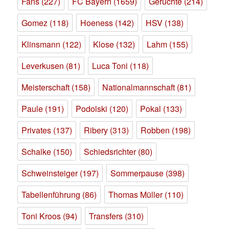
Fans
(227)
FC Bayern
(1659)
Gerüchte
(214)
Gomez
(118)
Hoeness
(142)
HSV
(138)
Klinsmann
(122)
Klose
(132)
Lahm
(155)
Leverkusen
(81)
Luca Toni
(118)
Meisterschaft
(158)
Nationalmannschaft
(81)
Paule
(191)
Podolski
(120)
Pokal
(133)
Privates
(137)
Ribery
(313)
Robben
(198)
Schalke
(150)
Schiedsrichter
(80)
Schweinsteiger
(197)
Sommerpause
(398)
Tabellenführung
(86)
Thomas Müller
(110)
Toni Kroos
(94)
Transfers
(310)