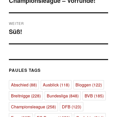
Championsleague – Vorrunde!
WEITER
Süß!
Nächster
Beitrag:
PAULES TAGS
Abschied
(88)
Ausblick
(118)
Bloggen
(122)
Breitnigge
(228)
Bundesliga
(848)
BVB
(185)
Championsleague
(258)
DFB
(123)