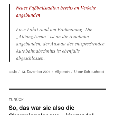
Neues Fußballstadion bereits an Verkehr
angebunden
Freie Fahrt rund um Fröttmaning: Die
„Allianz-Arena“ ist an die Autobahn
angebunden, der Ausbau des entsprechenden
Autobahnabschnitts ist ebenfalls
abgeschlossen.
Autor
Veröffentlicht
Kategorien
Schlagwörter
paule
13. Dezember 2004
Allgemein
Unser Schlauchboot
am
Beitragsnavigation
ZURÜCK
So, das war sie also die
Vorheriger
Beitrag: