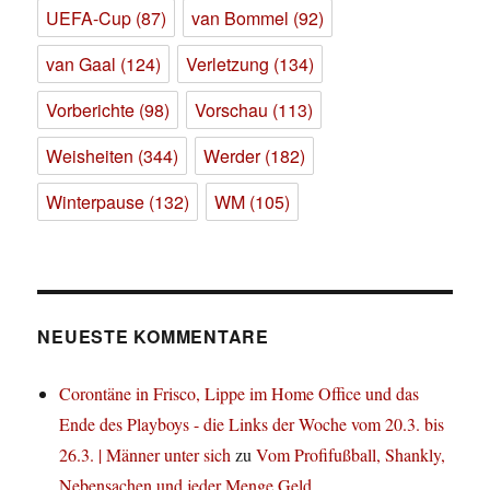
UEFA-Cup
(87)
van Bommel
(92)
van Gaal
(124)
Verletzung
(134)
Vorberichte
(98)
Vorschau
(113)
Weisheiten
(344)
Werder
(182)
Winterpause
(132)
WM
(105)
NEUESTE KOMMENTARE
Corontäne in Frisco, Lippe im Home Office und das
Ende des Playboys - die Links der Woche vom 20.3. bis
26.3. | Männer unter sich
zu
Vom Profifußball, Shankly,
Nebensachen und jeder Menge Geld