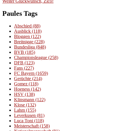
Nächster
Beitrag:
Weiter
Glückwunsch, Zico!
Beitrag:
Paules Tags
Abschied
(88)
Ausblick
(118)
Bloggen
(122)
Breitnigge
(228)
Bundesliga
(848)
BVB
(185)
Championsleague
(258)
DFB
(123)
Fans
(227)
FC Bayern
(1659)
Gerüchte
(214)
Gomez
(118)
Hoeness
(142)
HSV
(138)
Klinsmann
(122)
Klose
(132)
Lahm
(155)
Leverkusen
(81)
Luca Toni
(118)
Meisterschaft
(158)