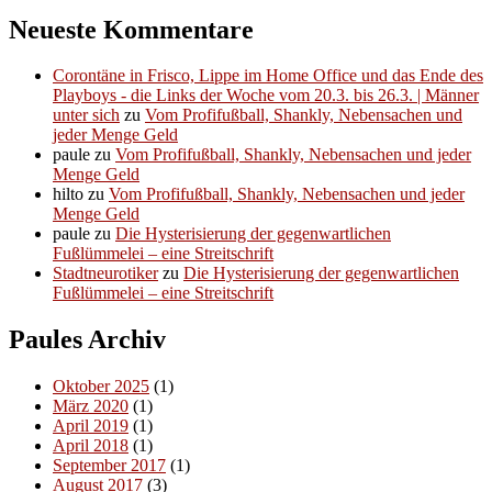
Neueste Kommentare
Corontäne in Frisco, Lippe im Home Office und das Ende des
Playboys - die Links der Woche vom 20.3. bis 26.3. | Männer
unter sich
zu
Vom Profifußball, Shankly, Nebensachen und
jeder Menge Geld
paule
zu
Vom Profifußball, Shankly, Nebensachen und jeder
Menge Geld
hilto
zu
Vom Profifußball, Shankly, Nebensachen und jeder
Menge Geld
paule
zu
Die Hysterisierung der gegenwartlichen
Fußlümmelei – eine Streitschrift
Stadtneurotiker
zu
Die Hysterisierung der gegenwartlichen
Fußlümmelei – eine Streitschrift
Paules Archiv
Oktober 2025
(1)
März 2020
(1)
April 2019
(1)
April 2018
(1)
September 2017
(1)
August 2017
(3)