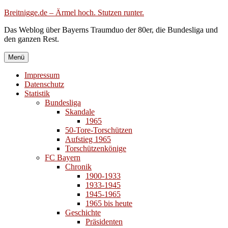
Zum
Breitnigge.de – Ärmel hoch. Stutzen runter.
Inhalt
Das Weblog über Bayerns Traumduo der 80er, die Bundesliga und
springen
den ganzen Rest.
Menü
Impressum
Datenschutz
Statistik
Bundesliga
Skandale
1965
50-Tore-Torschützen
Aufstieg 1965
Torschützenkönige
FC Bayern
Chronik
1900-1933
1933-1945
1945-1965
1965 bis heute
Geschichte
Präsidenten