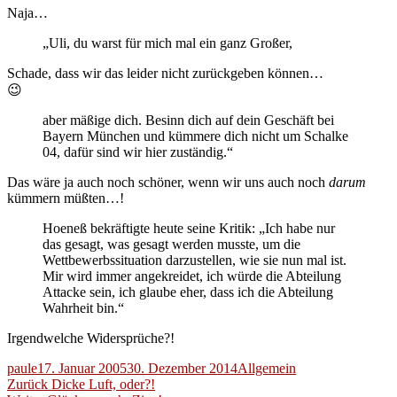
Naja…
„Uli, du warst für mich mal ein ganz Großer,
Schade, dass wir das leider nicht zurückgeben können…
😉
aber mäßige dich. Besinn dich auf dein Geschäft bei
Bayern München und kümmere dich nicht um Schalke
04, dafür sind wir hier zuständig.“
Das wäre ja auch noch schöner, wenn wir uns auch noch
darum
kümmern müßten…!
Hoeneß bekräftigte heute seine Kritik: „Ich habe nur
das gesagt, was gesagt werden musste, um die
Wettbewerbssituation darzustellen, wie sie nun mal ist.
Mir wird immer angekreidet, ich würde die Abteilung
Attacke sein, ich glaube eher, dass ich die Abteilung
Wahrheit bin.“
Irgendwelche Widersprüche?!
Autor
Veröffentlicht
Kategorien
paule
17. Januar 2005
30. Dezember 2014
Allgemein
Beitragsnavigation
am
Vorheriger
Zurück
Dicke Luft, oder?!