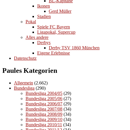
BL-Kapitäne
Ikonen
Gerd Müller
Stadien
Pokal
Spiele FC Bayern
Ligapokal, Supercup
Alles andere
Derbys
Derby TSV 1860 München
Eigene Erlebnisse
Datenschutz
Paules Kategorien
Allgemein
(2.662)
Bundesliga
(290)
Bundesliga 2004/05
(29)
Bundesliga 2005/06
(27)
Bundesliga 2006/07
(29)
Bundesliga 2007/08
(34)
Bundesliga 2008/09
(34)
Bundesliga 2009/10
(34)
Bundesliga 2010/11
(34)
Bundesliga 2011/12
(34)