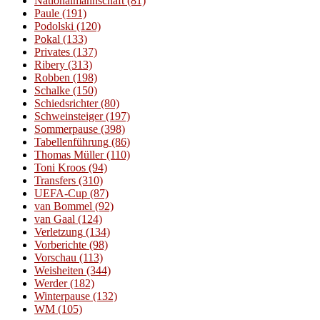
Nationalmannschaft
(81)
Paule
(191)
Podolski
(120)
Pokal
(133)
Privates
(137)
Ribery
(313)
Robben
(198)
Schalke
(150)
Schiedsrichter
(80)
Schweinsteiger
(197)
Sommerpause
(398)
Tabellenführung
(86)
Thomas Müller
(110)
Toni Kroos
(94)
Transfers
(310)
UEFA-Cup
(87)
van Bommel
(92)
van Gaal
(124)
Verletzung
(134)
Vorberichte
(98)
Vorschau
(113)
Weisheiten
(344)
Werder
(182)
Winterpause
(132)
WM
(105)