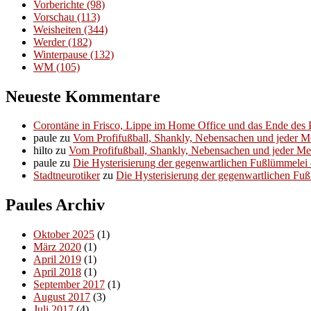
Vorberichte
(98)
Vorschau
(113)
Weisheiten
(344)
Werder
(182)
Winterpause
(132)
WM
(105)
Neueste Kommentare
Corontäne in Frisco, Lippe im Home Office und das Ende des P
paule
zu
Vom Profifußball, Shankly, Nebensachen und jeder 
hilto
zu
Vom Profifußball, Shankly, Nebensachen und jeder M
paule
zu
Die Hysterisierung der gegenwartlichen Fußlümmelei – 
Stadtneurotiker
zu
Die Hysterisierung der gegenwartlichen Fußl
Paules Archiv
Oktober 2025
(1)
März 2020
(1)
April 2019
(1)
April 2018
(1)
September 2017
(1)
August 2017
(3)
Juli 2017
(4)