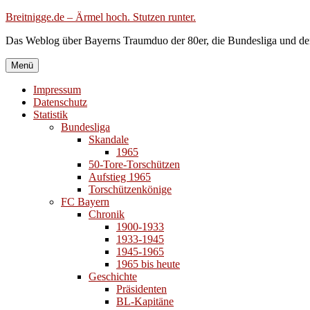
Zum
Breitnigge.de – Ärmel hoch. Stutzen runter.
Inhalt
Das Weblog über Bayerns Traumduo der 80er, die Bundesliga und de
springen
Menü
Impressum
Datenschutz
Statistik
Bundesliga
Skandale
1965
50-Tore-Torschützen
Aufstieg 1965
Torschützenkönige
FC Bayern
Chronik
1900-1933
1933-1945
1945-1965
1965 bis heute
Geschichte
Präsidenten
BL-Kapitäne