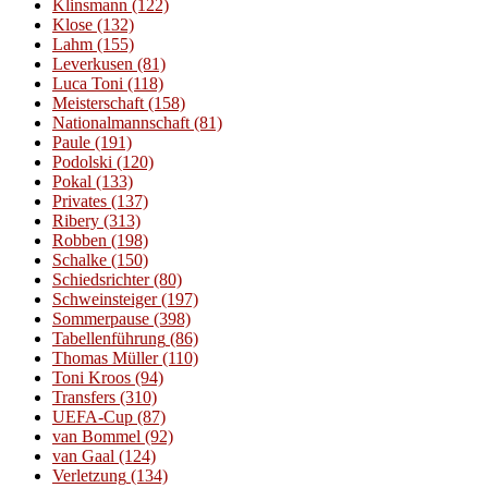
Klinsmann
(122)
Klose
(132)
Lahm
(155)
Leverkusen
(81)
Luca Toni
(118)
Meisterschaft
(158)
Nationalmannschaft
(81)
Paule
(191)
Podolski
(120)
Pokal
(133)
Privates
(137)
Ribery
(313)
Robben
(198)
Schalke
(150)
Schiedsrichter
(80)
Schweinsteiger
(197)
Sommerpause
(398)
Tabellenführung
(86)
Thomas Müller
(110)
Toni Kroos
(94)
Transfers
(310)
UEFA-Cup
(87)
van Bommel
(92)
van Gaal
(124)
Verletzung
(134)