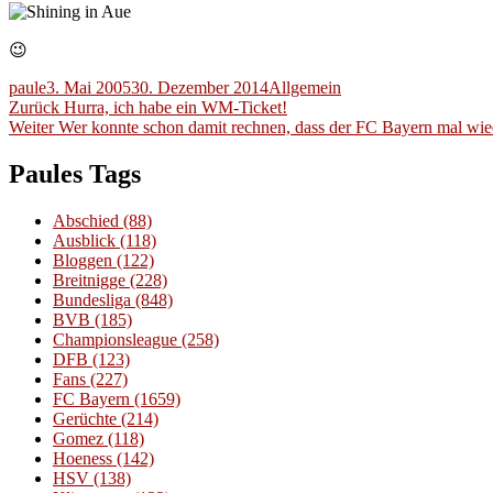
😉
Autor
Veröffentlicht
Kategorien
paule
3. Mai 2005
30. Dezember 2014
Allgemein
Beitragsnavigation
am
Vorheriger
Zurück
Hurra, ich habe ein WM-Ticket!
Nächster
Beitrag:
Weiter
Wer konnte schon damit rechnen, dass der FC Bayern mal wie
Beitrag:
Paules Tags
Abschied
(88)
Ausblick
(118)
Bloggen
(122)
Breitnigge
(228)
Bundesliga
(848)
BVB
(185)
Championsleague
(258)
DFB
(123)
Fans
(227)
FC Bayern
(1659)
Gerüchte
(214)
Gomez
(118)
Hoeness
(142)
HSV
(138)