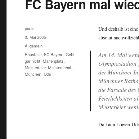
FC Bayern mal wied
Autor
paule
Und deshalb ist ein
Veröffentlicht
3. Mai 2005
absolut nachvollzie
am
Kategorien
Allgemein
Am 14. Mai werde
Schlagwörter
Baustelle
,
FC Bayern
,
Geht
gar nicht
,
Marienplatz
,
Olympiastadion g
Meisterfeier
,
Meisterschaft
,
der Münchner Inn
München
,
Ude
Münchner Rathaus
die Fassade des G
Feierlichkeiten 
Meisterfeier wer
Da kann Löwen-Ude „