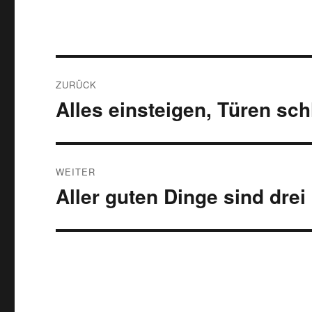
Beitragsnavigation
ZURÜCK
Alles einsteigen, Türen sch
Vorheriger
Beitrag:
WEITER
Aller guten Dinge sind drei
Nächster
Beitrag: