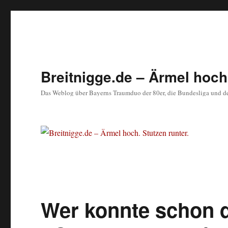
Breitnigge.de – Ärmel hoch.
Das Weblog über Bayerns Traumduo der 80er, die Bundesliga und d
Wer konnte schon d