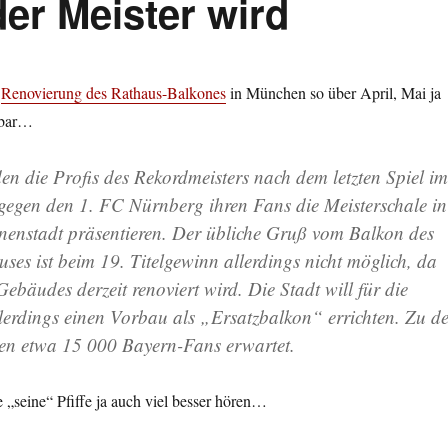
er Meister wird
e
Renovierung des Rathaus-Balkones
in München so über April, Mai ja
hbar…
n die Profis des Rekordmeisters nach dem letzten Spiel im
egen den 1. FC Nürnberg ihren Fans die Meisterschale in
enstadt präsentieren. Der übliche Gruß vom Balkon des
es ist beim 19. Titelgewinn allerdings nicht möglich, da
ebäudes derzeit renoviert wird. Die Stadt will für die
allerdings einen Vorbau als „Ersatzbalkon“ errichten. Zu d
den etwa 15 000 Bayern-Fans erwartet.
seine“ Pfiffe ja auch viel besser hören…