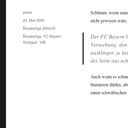
Autor
paule
Schlimm, wenn man 
Veröffentlicht
23. Mai 2005
nicht gewesen wäre,
am
Kategorien
Bundesliga 2004/05
Der FC Bayern be
Schlagwörter
Bundesliga
,
FC Bayern
,
Stuttgart
,
VfB
Versuchung, den 
ausklingen zu la
der Serie aus ach
Auch wenn es schmer
blamieren dürfen, ab
einen schwäbischen