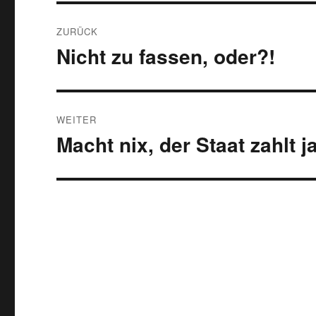
Beitragsnavigation
ZURÜCK
Nicht zu fassen, oder?!
Vorheriger
Beitrag:
WEITER
Macht nix, der Staat zahlt ja
Nächster
Beitrag: