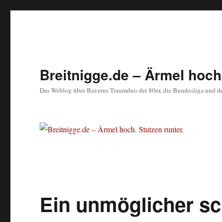
Breitnigge.de – Ärmel hoch.
Das Weblog über Bayerns Traumduo der 80er, die Bundesliga und d
Ein unmöglicher s