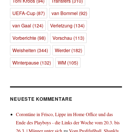
Toni Kroos
(94)
Transfers
(310)
UEFA-Cup
(87)
van Bommel
(92)
van Gaal
(124)
Verletzung
(134)
Vorberichte
(98)
Vorschau
(113)
Weisheiten
(344)
Werder
(182)
Winterpause
(132)
WM
(105)
NEUESTE KOMMENTARE
Corontäne in Frisco, Lippe im Home Office und das
Ende des Playboys - die Links der Woche vom 20.3. bis
26.3. | Männer unter sich
zu
Vom Profifußball, Shankly,