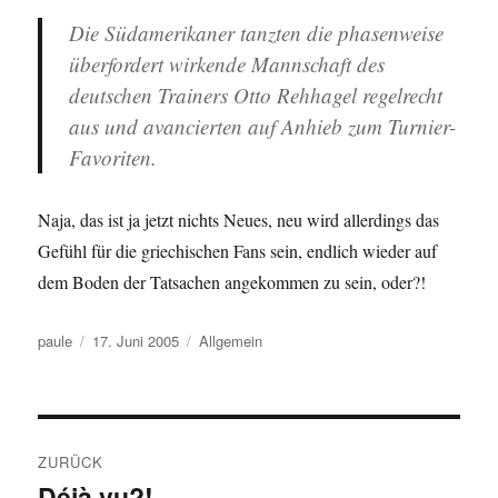
Die Südamerikaner tanzten die phasenweise
überfordert wirkende Mannschaft des
deutschen Trainers Otto Rehhagel regelrecht
aus und avancierten auf Anhieb zum Turnier-
Favoriten.
Naja, das ist ja jetzt nichts Neues, neu wird allerdings das
Gefühl für die griechischen Fans sein, endlich wieder auf
dem Boden der Tatsachen angekommen zu sein, oder?!
Autor
Veröffentlicht
Kategorien
paule
17. Juni 2005
Allgemein
am
Beitragsnavigation
ZURÜCK
Déjà vu?!
Vorheriger