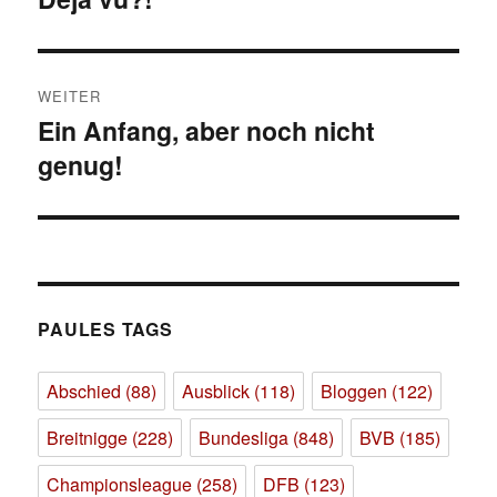
Beitrag:
WEITER
Ein Anfang, aber noch nicht
Nächster
genug!
Beitrag:
PAULES TAGS
Abschied
(88)
Ausblick
(118)
Bloggen
(122)
Breitnigge
(228)
Bundesliga
(848)
BVB
(185)
Championsleague
(258)
DFB
(123)