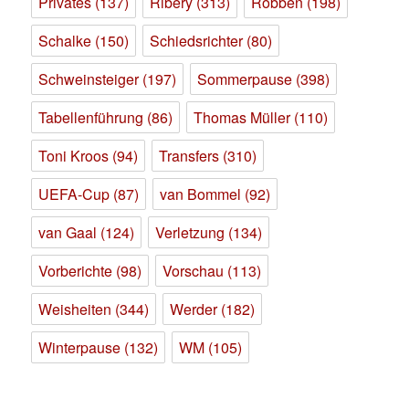
Privates
(137)
Ribery
(313)
Robben
(198)
Schalke
(150)
Schiedsrichter
(80)
Schweinsteiger
(197)
Sommerpause
(398)
Tabellenführung
(86)
Thomas Müller
(110)
Toni Kroos
(94)
Transfers
(310)
UEFA-Cup
(87)
van Bommel
(92)
van Gaal
(124)
Verletzung
(134)
Vorberichte
(98)
Vorschau
(113)
Weisheiten
(344)
Werder
(182)
Winterpause
(132)
WM
(105)