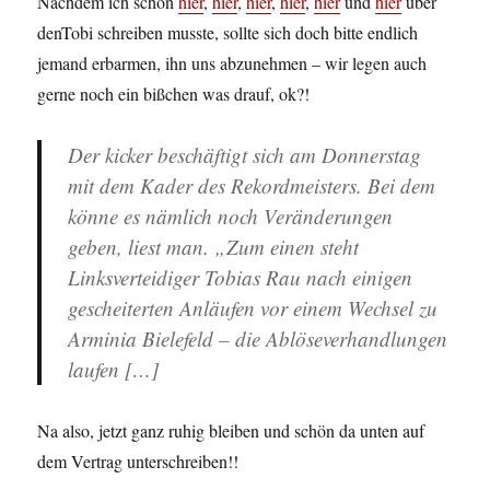
Nachdem ich schon
hier
,
hier
,
hier
,
hier
,
hier
und
hier
über
denTobi schreiben musste, sollte sich doch bitte endlich
jemand erbarmen, ihn uns abzunehmen – wir legen auch
gerne noch ein bißchen was drauf, ok?!
Der kicker beschäftigt sich am Donnerstag
mit dem Kader des Rekordmeisters. Bei dem
könne es nämlich noch Veränderungen
geben, liest man. „Zum einen steht
Linksverteidiger Tobias Rau nach einigen
gescheiterten Anläufen vor einem Wechsel zu
Arminia Bielefeld – die Ablöseverhandlungen
laufen […]
Na also, jetzt ganz ruhig bleiben und schön da unten auf
dem Vertrag unterschreiben!!