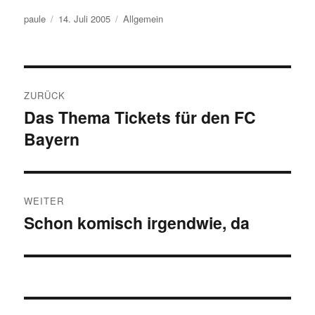
Autor
Veröffentlicht
Kategorien
paule
14. Juli 2005
Allgemein
am
Beitragsnavigation
ZURÜCK
Das Thema Tickets für den FC
Vorheriger
Bayern
Beitrag:
WEITER
Schon komisch irgendwie, da
Nächster
Beitrag: