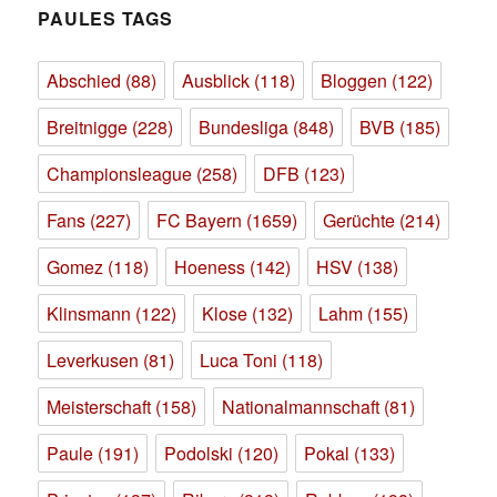
PAULES TAGS
Abschied
(88)
Ausblick
(118)
Bloggen
(122)
Breitnigge
(228)
Bundesliga
(848)
BVB
(185)
Championsleague
(258)
DFB
(123)
Fans
(227)
FC Bayern
(1659)
Gerüchte
(214)
Gomez
(118)
Hoeness
(142)
HSV
(138)
Klinsmann
(122)
Klose
(132)
Lahm
(155)
Leverkusen
(81)
Luca Toni
(118)
Meisterschaft
(158)
Nationalmannschaft
(81)
Paule
(191)
Podolski
(120)
Pokal
(133)