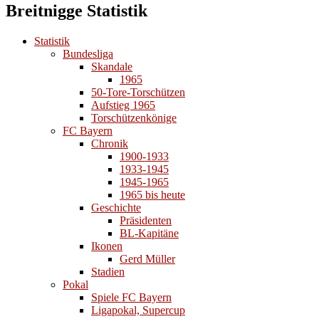
Breitnigge Statistik
Statistik
Bundesliga
Skandale
1965
50-Tore-Torschützen
Aufstieg 1965
Torschützenkönige
FC Bayern
Chronik
1900-1933
1933-1945
1945-1965
1965 bis heute
Geschichte
Präsidenten
BL-Kapitäne
Ikonen
Gerd Müller
Stadien
Pokal
Spiele FC Bayern
Ligapokal, Supercup