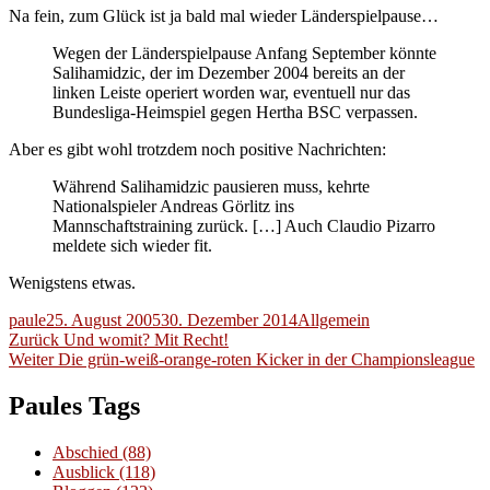
Na fein, zum Glück ist ja bald mal wieder Länderspielpause…
Wegen der Länderspielpause Anfang September könnte
Salihamidzic, der im Dezember 2004 bereits an der
linken Leiste operiert worden war, eventuell nur das
Bundesliga-Heimspiel gegen Hertha BSC verpassen.
Aber es gibt wohl trotzdem noch positive Nachrichten:
Während Salihamidzic pausieren muss, kehrte
Nationalspieler Andreas Görlitz ins
Mannschaftstraining zurück. […] Auch Claudio Pizarro
meldete sich wieder fit.
Wenigstens etwas.
Autor
Veröffentlicht
Kategorien
paule
25. August 2005
30. Dezember 2014
Allgemein
Beitragsnavigation
am
Vorheriger
Zurück
Und womit? Mit Recht!
Nächster
Beitrag:
Weiter
Die grün-weiß-orange-roten Kicker in der Championsleague
Beitrag:
Paules Tags
Abschied
(88)
Ausblick
(118)