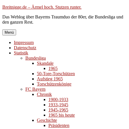
Zum
Breitnigge.de – Ärmel hoch. Stutzen runter.
Inhalt
Das Weblog über Bayerns Traumduo der 80er, die Bundesliga und
springen
den ganzen Rest.
Menü
Impressum
Datenschutz
Statistik
Bundesliga
Skandale
1965
50-Tore-Torschützen
Aufstieg 1965
Torschützenkönige
FC Bayern
Chronik
1900-1933
1933-1945
1945-1965
1965 bis heute
Geschichte
Präsidenten