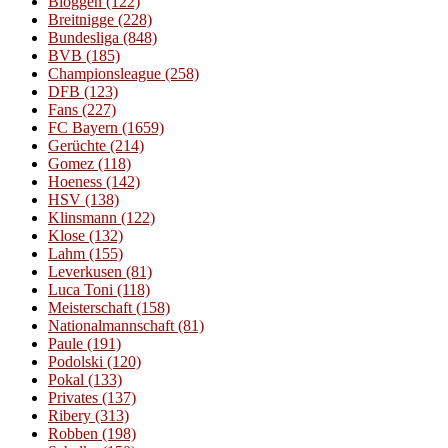
Bloggen
(122)
Breitnigge
(228)
Bundesliga
(848)
BVB
(185)
Championsleague
(258)
DFB
(123)
Fans
(227)
FC Bayern
(1659)
Gerüchte
(214)
Gomez
(118)
Hoeness
(142)
HSV
(138)
Klinsmann
(122)
Klose
(132)
Lahm
(155)
Leverkusen
(81)
Luca Toni
(118)
Meisterschaft
(158)
Nationalmannschaft
(81)
Paule
(191)
Podolski
(120)
Pokal
(133)
Privates
(137)
Ribery
(313)
Robben
(198)