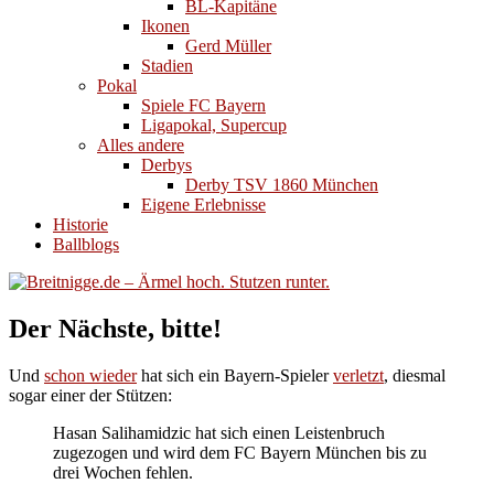
BL-Kapitäne
Ikonen
Gerd Müller
Stadien
Pokal
Spiele FC Bayern
Ligapokal, Supercup
Alles andere
Derbys
Derby TSV 1860 München
Eigene Erlebnisse
Historie
Ballblogs
Der Nächste, bitte!
Und
schon wieder
hat sich ein Bayern-Spieler
verletzt
, diesmal
sogar einer der Stützen:
Hasan Salihamidzic hat sich einen Leistenbruch
zugezogen und wird dem FC Bayern München bis zu
drei Wochen fehlen.