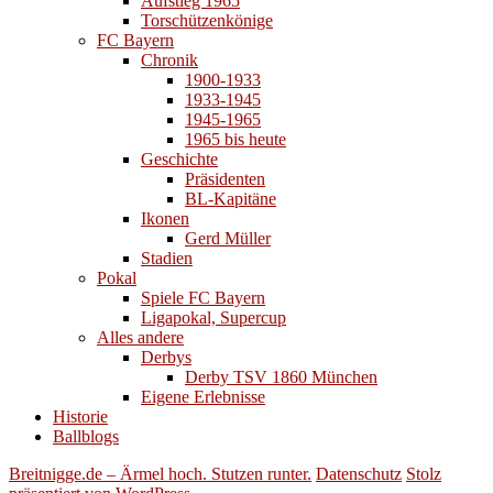
Aufstieg 1965
Torschützenkönige
FC Bayern
Chronik
1900-1933
1933-1945
1945-1965
1965 bis heute
Geschichte
Präsidenten
BL-Kapitäne
Ikonen
Gerd Müller
Stadien
Pokal
Spiele FC Bayern
Ligapokal, Supercup
Alles andere
Derbys
Derby TSV 1860 München
Eigene Erlebnisse
Historie
Ballblogs
Breitnigge.de – Ärmel hoch. Stutzen runter.
Datenschutz
Stolz