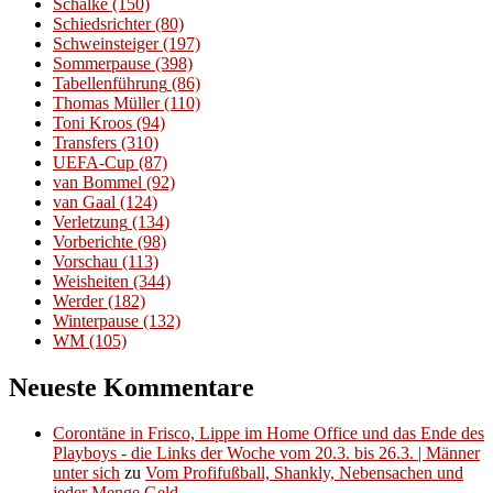
Schalke
(150)
Schiedsrichter
(80)
Schweinsteiger
(197)
Sommerpause
(398)
Tabellenführung
(86)
Thomas Müller
(110)
Toni Kroos
(94)
Transfers
(310)
UEFA-Cup
(87)
van Bommel
(92)
van Gaal
(124)
Verletzung
(134)
Vorberichte
(98)
Vorschau
(113)
Weisheiten
(344)
Werder
(182)
Winterpause
(132)
WM
(105)
Neueste Kommentare
Corontäne in Frisco, Lippe im Home Office und das Ende des
Playboys - die Links der Woche vom 20.3. bis 26.3. | Männer
unter sich
zu
Vom Profifußball, Shankly, Nebensachen und
jeder Menge Geld