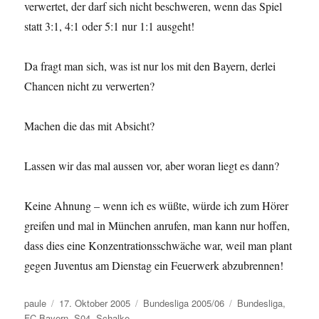
verwertet, der darf sich nicht beschweren, wenn das Spiel
statt 3:1, 4:1 oder 5:1 nur 1:1 ausgeht!
Da fragt man sich, was ist nur los mit den Bayern, derlei
Chancen nicht zu verwerten?
Machen die das mit Absicht?
Lassen wir das mal aussen vor, aber woran liegt es dann?
Keine Ahnung – wenn ich es wüßte, würde ich zum Hörer
greifen und mal in München anrufen, man kann nur hoffen,
dass dies eine Konzentrationsschwäche war, weil man plant
gegen Juventus am Dienstag ein Feuerwerk abzubrennen!
Autor
Veröffentlicht
Kategorien
Schlagwörter
paule
17. Oktober 2005
Bundesliga 2005/06
Bundesliga
,
am
FC Bayern
,
S04
,
Schalke