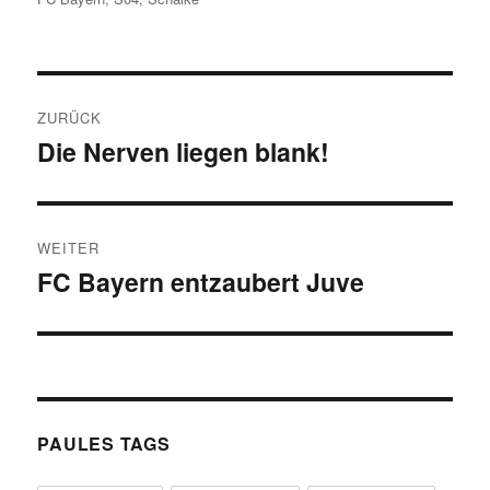
Beitragsnavigation
ZURÜCK
Die Nerven liegen blank!
Vorheriger
Beitrag:
WEITER
FC Bayern entzaubert Juve
Nächster
Beitrag:
PAULES TAGS