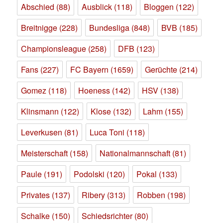
Abschied
(88)
Ausblick
(118)
Bloggen
(122)
Breitnigge
(228)
Bundesliga
(848)
BVB
(185)
Championsleague
(258)
DFB
(123)
Fans
(227)
FC Bayern
(1659)
Gerüchte
(214)
Gomez
(118)
Hoeness
(142)
HSV
(138)
Klinsmann
(122)
Klose
(132)
Lahm
(155)
Leverkusen
(81)
Luca Toni
(118)
Meisterschaft
(158)
Nationalmannschaft
(81)
Paule
(191)
Podolski
(120)
Pokal
(133)
Privates
(137)
Ribery
(313)
Robben
(198)
Schalke
(150)
Schiedsrichter
(80)