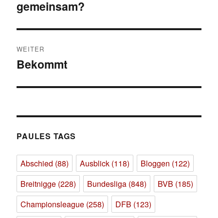
gemeinsam?
Beitrag:
WEITER
Bekommt
Nächster
Beitrag:
PAULES TAGS
Abschied
(88)
Ausblick
(118)
Bloggen
(122)
Breitnigge
(228)
Bundesliga
(848)
BVB
(185)
Championsleague
(258)
DFB
(123)