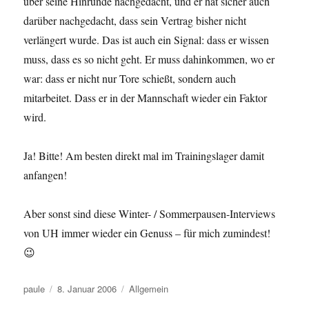
über seine Hinrunde nachgedacht, und er hat sicher auch
darüber nachgedacht, dass sein Vertrag bisher nicht
verlängert wurde. Das ist auch ein Signal: dass er wissen
muss, dass es so nicht geht. Er muss dahinkommen, wo er
war: dass er nicht nur Tore schießt, sondern auch
mitarbeitet. Dass er in der Mannschaft wieder ein Faktor
wird.
Ja! Bitte! Am besten direkt mal im Trainingslager damit
anfangen!
Aber sonst sind diese Winter- / Sommerpausen-Interviews
von UH immer wieder ein Genuss – für mich zumindest!
😉
Autor
Veröffentlicht
Kategorien
paule
8. Januar 2006
Allgemein
am