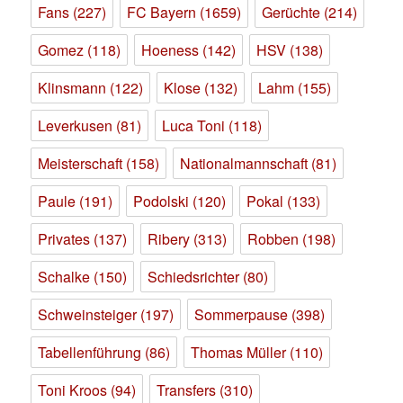
Fans
(227)
FC Bayern
(1659)
Gerüchte
(214)
Gomez
(118)
Hoeness
(142)
HSV
(138)
Klinsmann
(122)
Klose
(132)
Lahm
(155)
Leverkusen
(81)
Luca Toni
(118)
Meisterschaft
(158)
Nationalmannschaft
(81)
Paule
(191)
Podolski
(120)
Pokal
(133)
Privates
(137)
Ribery
(313)
Robben
(198)
Schalke
(150)
Schiedsrichter
(80)
Schweinsteiger
(197)
Sommerpause
(398)
Tabellenführung
(86)
Thomas Müller
(110)
Toni Kroos
(94)
Transfers
(310)