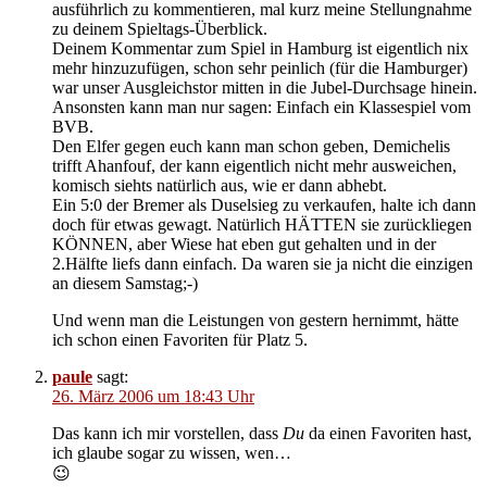
ausführlich zu kommentieren, mal kurz meine Stellungnahme
zu deinem Spieltags-Überblick.
Deinem Kommentar zum Spiel in Hamburg ist eigentlich nix
mehr hinzuzufügen, schon sehr peinlich (für die Hamburger)
war unser Ausgleichstor mitten in die Jubel-Durchsage hinein.
Ansonsten kann man nur sagen: Einfach ein Klassespiel vom
BVB.
Den Elfer gegen euch kann man schon geben, Demichelis
trifft Ahanfouf, der kann eigentlich nicht mehr ausweichen,
komisch siehts natürlich aus, wie er dann abhebt.
Ein 5:0 der Bremer als Duselsieg zu verkaufen, halte ich dann
doch für etwas gewagt. Natürlich HÄTTEN sie zurückliegen
KÖNNEN, aber Wiese hat eben gut gehalten und in der
2.Hälfte liefs dann einfach. Da waren sie ja nicht die einzigen
an diesem Samstag;-)
Und wenn man die Leistungen von gestern hernimmt, hätte
ich schon einen Favoriten für Platz 5.
paule
sagt:
26. März 2006 um 18:43 Uhr
Das kann ich mir vorstellen, dass
Du
da einen Favoriten hast,
ich glaube sogar zu wissen, wen…
😉