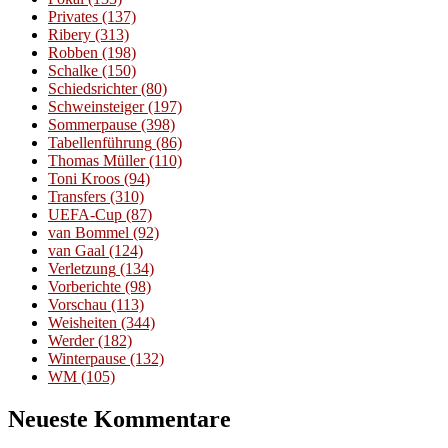
Privates
(137)
Ribery
(313)
Robben
(198)
Schalke
(150)
Schiedsrichter
(80)
Schweinsteiger
(197)
Sommerpause
(398)
Tabellenführung
(86)
Thomas Müller
(110)
Toni Kroos
(94)
Transfers
(310)
UEFA-Cup
(87)
van Bommel
(92)
van Gaal
(124)
Verletzung
(134)
Vorberichte
(98)
Vorschau
(113)
Weisheiten
(344)
Werder
(182)
Winterpause
(132)
WM
(105)
Neueste Kommentare