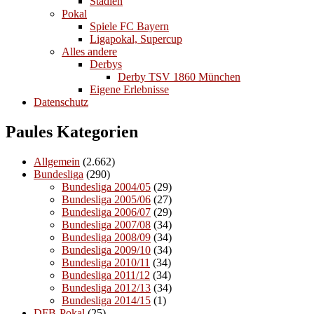
Stadien
Pokal
Spiele FC Bayern
Ligapokal, Supercup
Alles andere
Derbys
Derby TSV 1860 München
Eigene Erlebnisse
Datenschutz
Paules Kategorien
Allgemein
(2.662)
Bundesliga
(290)
Bundesliga 2004/05
(29)
Bundesliga 2005/06
(27)
Bundesliga 2006/07
(29)
Bundesliga 2007/08
(34)
Bundesliga 2008/09
(34)
Bundesliga 2009/10
(34)
Bundesliga 2010/11
(34)
Bundesliga 2011/12
(34)
Bundesliga 2012/13
(34)
Bundesliga 2014/15
(1)
DFB-Pokal
(25)