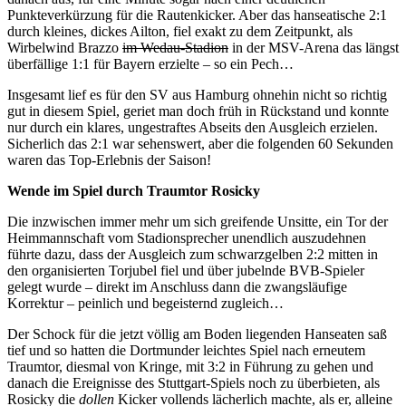
Punkteverkürzung für die Rautenkicker. Aber das hanseatische 2:1
durch kleines, dickes Ailton, fiel exakt zu dem Zeitpunkt, als
Wirbelwind Brazzo
im Wedau-Stadion
in der MSV-Arena das längst
überfällige 1:1 für Bayern erzielte – so ein Pech…
Insgesamt lief es für den SV aus Hamburg ohnehin nicht so richtig
gut in diesem Spiel, geriet man doch früh in Rückstand und konnte
nur durch ein klares, ungestraftes Abseits den Ausgleich erzielen.
Sicherlich das 2:1 war sehenswert, aber die folgenden 60 Sekunden
waren das Top-Erlebnis der Saison!
Wende im Spiel durch Traumtor Rosicky
Die inzwischen immer mehr um sich greifende Unsitte, ein Tor der
Heimmannschaft vom Stadionsprecher unendlich auszudehnen
führte dazu, dass der Ausgleich zum schwarzgelben 2:2 mitten in
den organisierten Torjubel fiel und über jubelnde BVB-Spieler
gelegt wurde – direkt im Anschluss dann die zwangsläufige
Korrektur – peinlich und begeisternd zugleich…
Der Schock für die jetzt völlig am Boden liegenden Hanseaten saß
tief und so hatten die Dortmunder leichtes Spiel nach erneutem
Traumtor, diesmal von Kringe, mit 3:2 in Führung zu gehen und
danach die Ereignisse des Stuttgart-Spiels noch zu überbieten, als
Rosicky die
dollen
Kicker vollends lächerlich machte, als er, alleine