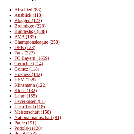
Abschied
(88)
Ausblick
(118)
Bloggen
(122)
Breitnigge
(228)
Bundesliga
(848)
BVB
(185)
Championsleague
(258)
DFB
(123)
Fans
(227)
FC Bayern
(1659)
Gerüchte
(214)
Gomez
(118)
Hoeness
(142)
HSV
(138)
Klinsmann
(122)
Klose
(132)
Lahm
(155)
Leverkusen
(81)
Luca Toni
(118)
Meisterschaft
(158)
Nationalmannschaft
(81)
Paule
(191)
Podolski
(120)
Pokal
(133)