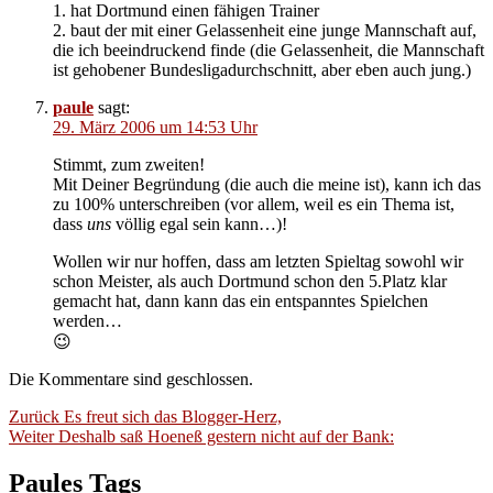
1. hat Dortmund einen fähigen Trainer
2. baut der mit einer Gelassenheit eine junge Mannschaft auf,
die ich beeindruckend finde (die Gelassenheit, die Mannschaft
ist gehobener Bundesligadurchschnitt, aber eben auch jung.)
paule
sagt:
29. März 2006 um 14:53 Uhr
Stimmt, zum zweiten!
Mit Deiner Begründung (die auch die meine ist), kann ich das
zu 100% unterschreiben (vor allem, weil es ein Thema ist,
dass
uns
völlig egal sein kann…)!
Wollen wir nur hoffen, dass am letzten Spieltag sowohl wir
schon Meister, als auch Dortmund schon den 5.Platz klar
gemacht hat, dann kann das ein entspanntes Spielchen
werden…
😉
Die Kommentare sind geschlossen.
Beitragsnavigation
Vorheriger
Zurück
Es freut sich das Blogger-Herz,
Nächster
Beitrag:
Weiter
Deshalb saß Hoeneß gestern nicht auf der Bank:
Beitrag:
Paules Tags