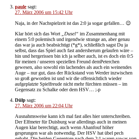
paule
sagt:
27. März 2006 um 15:42 Uhr
Naja, in der Nachspielzeit ist das 2:0 ja sogar gefallen… 😉
Klar hört sich das Wort
„Dusel“
im Zusammenhang mit
einem 5:0 polemisch und irgendwie strange an, aber genau
das war ja auch beabsichtigt (*g*), schließlich sagst Du ja
selbst, dass das Spiel auch fast andersherum gelaufen wäre –
hin und hergerissen bin ich ja selber auch, ist es doch ein 0:5
für meinen / unseren speziellen Freund demPeterchen
gewesen, also sowohl ein lachendes als auch ein weinendes
Auge – nur gut, dass der Rückstand von Werder inzwischen
so groß geworden ist und wir die offensichtlich wieder
aufgeplatzte Spielfreude nicht mehr fürchten müssen – im
Gegensatz zu Schalke oder dem HSV… ;-p
Dülp
sagt:
27. März 2006 um 22:04 Uhr
Ausnahmsweise kann ich mal fast alles hier unterschreiben.
Der Elfmeter für Duisburg war allerdings auch in meinen
Augen klar berechtigt, auch wenn Ahanfouf höher
gesprungen war als notwendig. Der HSV hat übel pech
gehabt. Die beiden Gegentore nach dem 2:1 waren sowas von