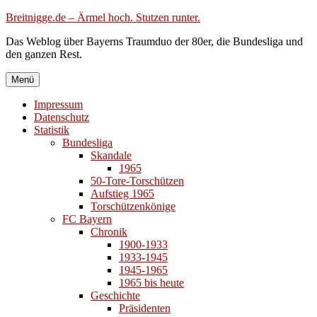
Zum
Breitnigge.de – Ärmel hoch. Stutzen runter.
Inhalt
Das Weblog über Bayerns Traumduo der 80er, die Bundesliga und
springen
den ganzen Rest.
Menü
Impressum
Datenschutz
Statistik
Bundesliga
Skandale
1965
50-Tore-Torschützen
Aufstieg 1965
Torschützenkönige
FC Bayern
Chronik
1900-1933
1933-1945
1945-1965
1965 bis heute
Geschichte
Präsidenten