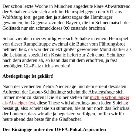
Der schon letzte Woche in München angedeute klare Abwärtstrend
der Schalker setzte sich auch im Heimspiel gegen den VfL aus
Wolfsburg fort, gegen den ja zuletzt sogar die Hamburger
gewannen, im Gegensatz zu den Bayern, die im Schneematsch der
Golfstadt nur ein schmuckloses 0:0 zustande brachten!
Schon ziemlich merkwürdig wie sich Schalke in einem Heimspiel
von dieser Rumpeltruppe zweimal die Butter vom Führungsbrot
nehmen ließ, da war der zuletzt größer gewordene Mund stärker als
die Leistung, speziell ein Krstajic liefert zur Zeit einen Schnitzer
nach dem anderen ab, so kann das mit dem erhofften, ja fast
benötigten CL-Platz nichts werden!
Abstiegsfrage ist geklärt!
Nach der verdienten Zebra-Niederlage und dem erneut desolaten
Auftreten der Latour-Schützlinge scheint die Abstiegsfrage sich
immer mehr zu klären! Die Kölner stehen für
mich ja schon länger
als Absteiger fest
, diese These wird allerdings auch jeden Spieltag
bestätigt, also scheint sie zu stimmen, bleibt nur noch das Schicksal
der Lauterer, dass wir alle ja begeistert verfolgen, hoffen wir für
heute abend das beste für die Gladbacher!
Der Einäugige unter den UEFA-Pokal-Aspiranten