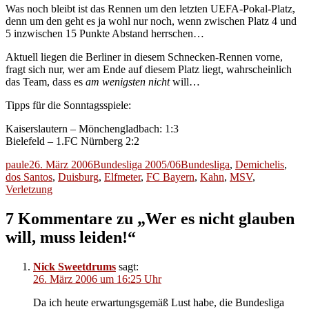
Was noch bleibt ist das Rennen um den letzten UEFA-Pokal-Platz,
denn um den geht es ja wohl nur noch, wenn zwischen Platz 4 und
5 inzwischen 15 Punkte Abstand herrschen…
Aktuell liegen die Berliner in diesem Schnecken-Rennen vorne,
fragt sich nur, wer am Ende auf diesem Platz liegt, wahrscheinlich
das Team, dass es
am wenigsten nicht
will…
Tipps für die Sonntagsspiele:
Kaiserslautern – Mönchengladbach: 1:3
Bielefeld – 1.FC Nürnberg 2:2
Autor
Veröffentlicht
Kategorien
Schlagwörter
paule
26. März 2006
Bundesliga 2005/06
Bundesliga
,
Demichelis
,
am
dos Santos
,
Duisburg
,
Elfmeter
,
FC Bayern
,
Kahn
,
MSV
,
Verletzung
7 Kommentare zu „Wer es nicht glauben
will, muss leiden!“
Nick Sweetdrums
sagt:
26. März 2006 um 16:25 Uhr
Da ich heute erwartungsgemäß Lust habe, die Bundesliga