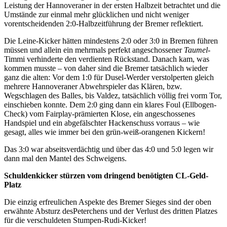
Leistung der Hannoveraner in der ersten Halbzeit betrachtet und die
Umstände zur einmal mehr glücklichen und nicht weniger
vorentscheidenden 2:0-Halbzeitführung der Bremer reflektiert.
Die Leine-Kicker hätten mindestens 2:0 oder 3:0 in Bremen führen
müssen und allein ein mehrmals perfekt angeschossener
Taumel
-
Timmi verhinderte den verdienten Rückstand. Danach kam, was
kommen musste – von daher sind die Bremer tatsächlich wieder
ganz die alten: Vor dem 1:0 für Dusel-Werder verstolperten gleich
mehrere Hannoveraner Abwehrspieler das Klären, bzw.
Wegschlagen des Balles, bis Valdez, tatsächlich völlig frei vorm Tor,
einschieben konnte. Dem 2:0 ging dann ein klares Foul (Ellbogen-
Check) vom Fairplay-prämierten Klose, ein angeschossenes
Handspiel und ein abgefälschter Hackenschuss vorraus – wie
gesagt, alles wie immer bei den grün-weiß-orangenen Kickern!
Das 3:0 war abseitsverdächtig und über das 4:0 und 5:0 legen wir
dann mal den Mantel des Schweigens.
Schuldenkicker stürzen vom dringend benötigten CL-Geld-
Platz
Die einzig erfreulichen Aspekte des Bremer Sieges sind der oben
erwähnte Absturz desPeterchens und der Verlust des dritten Platzes
für die verschuldeten Stumpen-Rudi-Kicker!