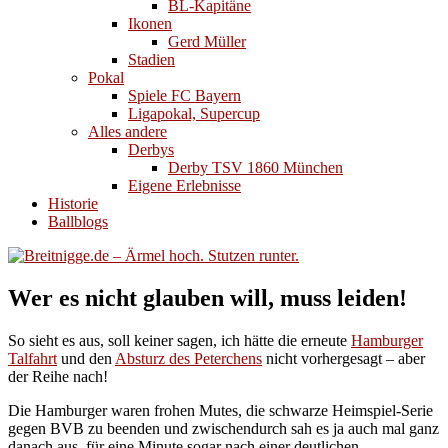
BL-Kapitäne
Ikonen
Gerd Müller
Stadien
Pokal
Spiele FC Bayern
Ligapokal, Supercup
Alles andere
Derbys
Derby TSV 1860 München
Eigene Erlebnisse
Historie
Ballblogs
Wer es nicht glauben will, muss leiden!
So sieht es aus, soll keiner sagen, ich hätte die erneute
Hamburger
Talfahrt
und den
Absturz des Peterchens
nicht vorhergesagt – aber
der Reihe nach!
Die Hamburger waren frohen Mutes, die schwarze Heimspiel-Serie
gegen BVB zu beenden und zwischendurch sah es ja auch mal ganz
danach aus, für eine Minute sogar nach einer deutlichen