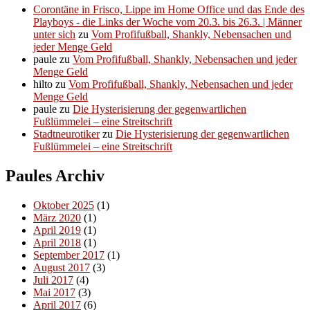
Corontäne in Frisco, Lippe im Home Office und das Ende des
Playboys - die Links der Woche vom 20.3. bis 26.3. | Männer
unter sich
zu
Vom Profifußball, Shankly, Nebensachen und
jeder Menge Geld
paule
zu
Vom Profifußball, Shankly, Nebensachen und jeder
Menge Geld
hilto
zu
Vom Profifußball, Shankly, Nebensachen und jeder
Menge Geld
paule
zu
Die Hysterisierung der gegenwartlichen
Fußlümmelei – eine Streitschrift
Stadtneurotiker
zu
Die Hysterisierung der gegenwartlichen
Fußlümmelei – eine Streitschrift
Paules Archiv
Oktober 2025
(1)
März 2020
(1)
April 2019
(1)
April 2018
(1)
September 2017
(1)
August 2017
(3)
Juli 2017
(4)
Mai 2017
(3)
April 2017
(6)