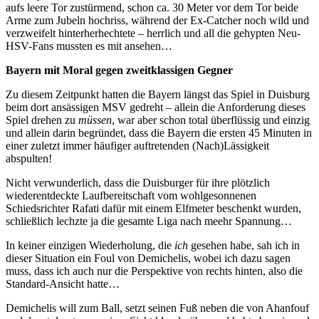
aufs leere Tor zustürmend, schon ca. 30 Meter vor dem Tor beide
Arme zum Jubeln hochriss, während der Ex-Catcher noch wild und
verzweifelt hinterherhechtete – herrlich und all die gehypten Neu-
HSV-Fans mussten es mit ansehen…
Bayern mit Moral gegen zweitklassigen Gegner
Zu diesem Zeitpunkt hatten die Bayern längst das Spiel in Duisburg
beim dort ansässigen MSV gedreht – allein die Anforderung dieses
Spiel drehen zu
müssen
, war aber schon total überflüssig und einzig
und allein darin begründet, dass die Bayern die ersten 45 Minuten in
einer zuletzt immer häufiger auftretenden (Nach)Lässigkeit
abspulten!
Nicht verwunderlich, dass die Duisburger für ihre plötzlich
wiederentdeckte Laufbereitschaft vom wohlgesonnenen
Schiedsrichter Rafati dafür mit einem Elfmeter beschenkt wurden,
schließlich lechzte ja die gesamte Liga nach meehr Spannung…
In keiner einzigen Wiederholung, die
ich
gesehen habe, sah ich in
dieser Situation ein Foul von Demichelis, wobei ich dazu sagen
muss, dass ich auch nur die Perspektive von rechts hinten, also die
Standard-Ansicht hatte…
Demichelis will zum Ball, setzt seinen Fuß neben die von Ahanfouf