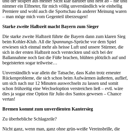
und der stolpert aus meiner Sicht klar darüber und hebt ab – nie und
nimmer ein Elfmeter, für mich völlig unverständlich wie einhellig
Premiere und wohl auch die Sportschau da anderer Meinung waren
– man möge mich vom Gegenteil überzeugen!
Starke zweite Halbzeit macht Bayern zum Sieger
Die starke zweite Halbzeit führte die Bayern dann zum klaren Sieg
beim Kohler-Klub. All die
Spannungs
-Sprüche vor dem Spiel
erwiesen sich einmal mehr als heisse Luft und unsere Stürmer, die
sich in der ersten Halbzeit noch versteckten und sich bei der
Ballannahme noch fast die Füße brachen, blühten plötzlich auf und
begeisterten sogar teilweise…
Unverständlich war allein die Tatsache, dass Kahn trotz erneuter
Rückenprobleme, die sich schon beim Aufwärmen äußerten, auflief,
um sich nach nur 12 Minuten auswechseln zu lassen und somit
schon frühzeitig eine Wechseloption verstreichen ließ – evtl. wäre
dies ja sogar eine Option für Julio dos Santos gewesen – Chance
vertan!
Bremen kommt zum unverdienten Kantersieg
Zu überhebliche Schlagzeile?
Nicht ganz, wenn man, ganz ohne grün-weiße Vereinsbrille, die