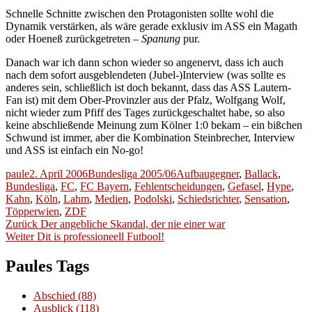
Schnelle Schnitte zwischen den Protagonisten sollte wohl die
Dynamik verstärken, als wäre gerade exklusiv im ASS ein Magath
oder Hoeneß zurückgetreten –
Spanung
pur.
Danach war ich dann schon wieder so angenervt, dass ich auch
nach dem sofort ausgeblendeten (Jubel-)Interview (was sollte es
anderes sein, schließlich ist doch bekannt, dass das ASS Lautern-
Fan ist) mit dem Ober-Provinzler aus der Pfalz, Wolfgang Wolf,
nicht wieder zum Pfiff des Tages zurückgeschaltet habe, so also
keine abschließende Meinung zum Kölner 1:0 bekam – ein bißchen
Schwund ist immer, aber die Kombination Steinbrecher, Interview
und ASS ist einfach ein No-go!
Autor
Veröffentlicht
Kategorien
Schlagwörter
paule
2. April 2006
Bundesliga 2005/06
Aufbaugegner
,
Ballack
,
am
Bundesliga
,
FC
,
FC Bayern
,
Fehlentscheidungen
,
Gefasel
,
Hype
,
Kahn
,
Köln
,
Lahm
,
Medien
,
Podolski
,
Schiedsrichter
,
Sensation
,
Töpperwien
,
ZDF
Beitragsnavigation
Vorheriger
Zurück
Der angebliche Skandal, der nie einer war
Nächster
Beitrag:
Weiter
Dit is professioneell Futbool!
Beitrag:
Paules Tags
Abschied
(88)
Ausblick
(118)