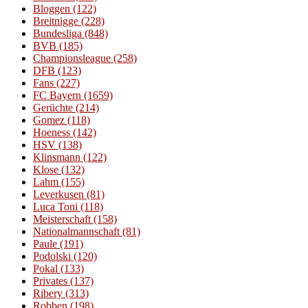
Bloggen
(122)
Breitnigge
(228)
Bundesliga
(848)
BVB
(185)
Championsleague
(258)
DFB
(123)
Fans
(227)
FC Bayern
(1659)
Gerüchte
(214)
Gomez
(118)
Hoeness
(142)
HSV
(138)
Klinsmann
(122)
Klose
(132)
Lahm
(155)
Leverkusen
(81)
Luca Toni
(118)
Meisterschaft
(158)
Nationalmannschaft
(81)
Paule
(191)
Podolski
(120)
Pokal
(133)
Privates
(137)
Ribery
(313)
Robben
(198)