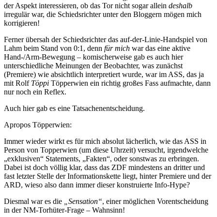
der Aspekt interessieren, ob das Tor nicht sogar allein
deshalb
irregulär war, die Schiedsrichter unter den Bloggern mögen mich
korrigieren!
Ferner übersah der Schiedsrichter das auf-der-Linie-Handspiel von
Lahm beim Stand von 0:1, denn
für mich
war das eine aktive
Hand-/Arm-Bewegung – komischerweise gab es auch hier
unterschiedliche Meinungen der Beobachter, was zunächst
(Premiere) wie absichtlich interpretiert wurde, war im ASS, das ja
mit Rolf
Töppi
Töpperwien ein richtig großes Fass aufmachte, dann
nur noch ein Reflex.
Auch hier gab es eine Tatsachenentscheidung.
Apropos Töpperwien:
Immer wieder wirkt es für mich absolut lächerlich, wie das ASS in
Person von Topperwien (um diese Uhrzeit) versucht, irgendwelche
„exklusiven“ Statements, „Fakten“, oder sonstwas zu erbringen.
Dabei ist doch völlig klar, dass das ZDF mindestens an dritter und
fast letzter Stelle der Informationskette liegt, hinter Premiere und der
ARD, wieso also dann immer dieser konstruierte Info-Hype?
Diesmal war es die
„Sensation“
, einer möglichen Vorentscheidung
in der NM-Torhüter-Frage – Wahnsinn!