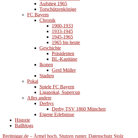
Aufstieg 1965
Torschützenkönige
FC Bayern
Chronik
1900-1933
1933-1945
1945-1965
1965 bis heute
Geschichte
Präsidenten
BL-Kapitäne
Ikonen
Gerd Müller
Stadien
Pokal
Spiele FC Bayern
Ligapokal, Supercup
Alles andere
Derbys
Derby TSV 1860 München
Eigene Erlebnisse
Historie
Ballblogs
Breitnigge.de – Ärmel hoch. Stutzen runter.
Datenschutz
Stolz