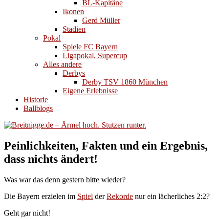
BL-Kapitäne
Ikonen
Gerd Müller
Stadien
Pokal
Spiele FC Bayern
Ligapokal, Supercup
Alles andere
Derbys
Derby TSV 1860 München
Eigene Erlebnisse
Historie
Ballblogs
Peinlichkeiten, Fakten und ein Ergebnis,
dass nichts ändert!
Was war das denn gestern bitte wieder?
Die Bayern erzielen im
Spiel
der
Rekorde
nur ein lächerliches 2:2?
Geht gar nicht!