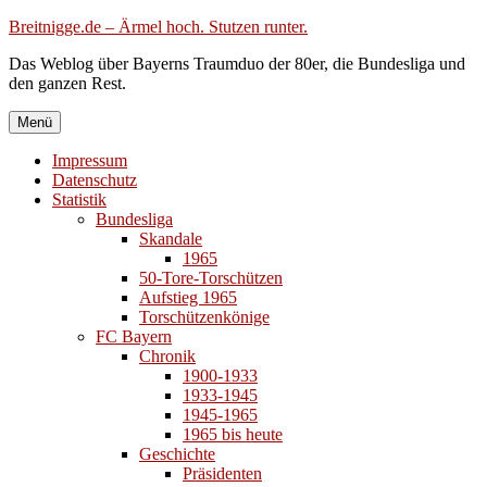
Zum
Breitnigge.de – Ärmel hoch. Stutzen runter.
Inhalt
Das Weblog über Bayerns Traumduo der 80er, die Bundesliga und
springen
den ganzen Rest.
Menü
Impressum
Datenschutz
Statistik
Bundesliga
Skandale
1965
50-Tore-Torschützen
Aufstieg 1965
Torschützenkönige
FC Bayern
Chronik
1900-1933
1933-1945
1945-1965
1965 bis heute
Geschichte
Präsidenten