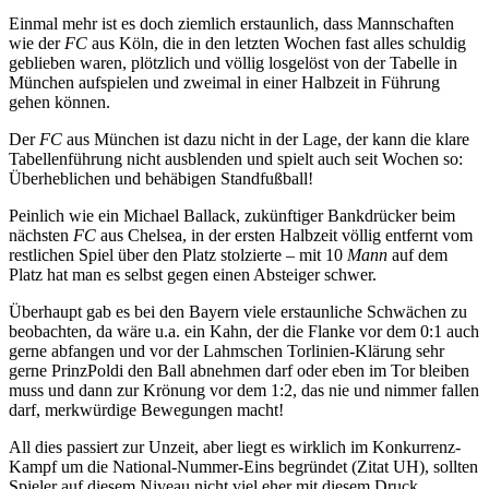
Einmal mehr ist es doch ziemlich erstaunlich, dass Mannschaften
wie der
FC
aus Köln, die in den letzten Wochen fast alles schuldig
geblieben waren, plötzlich und völlig losgelöst von der Tabelle in
München aufspielen und zweimal in einer Halbzeit in Führung
gehen können.
Der
FC
aus München ist dazu nicht in der Lage, der kann die klare
Tabellenführung nicht ausblenden und spielt auch seit Wochen so:
Überheblichen und behäbigen Standfußball!
Peinlich wie ein Michael Ballack, zukünftiger Bankdrücker beim
nächsten
FC
aus Chelsea, in der ersten Halbzeit völlig entfernt vom
restlichen Spiel über den Platz stolzierte – mit 10
Mann
auf dem
Platz hat man es selbst gegen einen Absteiger schwer.
Überhaupt gab es bei den Bayern viele erstaunliche Schwächen zu
beobachten, da wäre u.a. ein Kahn, der die Flanke vor dem 0:1 auch
gerne abfangen und vor der Lahmschen Torlinien-Klärung sehr
gerne PrinzPoldi den Ball abnehmen darf oder eben im Tor bleiben
muss und dann zur Krönung vor dem 1:2, das nie und nimmer fallen
darf, merkwürdige Bewegungen macht!
All dies passiert zur Unzeit, aber liegt es wirklich im Konkurrenz-
Kampf um die National-Nummer-Eins begründet (Zitat UH), sollten
Spieler auf diesem Niveau nicht viel eher mit diesem Druck