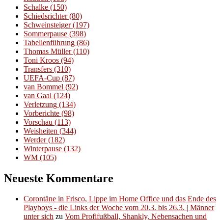
Schalke
(150)
Schiedsrichter
(80)
Schweinsteiger
(197)
Sommerpause
(398)
Tabellenführung
(86)
Thomas Müller
(110)
Toni Kroos
(94)
Transfers
(310)
UEFA-Cup
(87)
van Bommel
(92)
van Gaal
(124)
Verletzung
(134)
Vorberichte
(98)
Vorschau
(113)
Weisheiten
(344)
Werder
(182)
Winterpause
(132)
WM
(105)
Neueste Kommentare
Corontäne in Frisco, Lippe im Home Office und das Ende des
Playboys - die Links der Woche vom 20.3. bis 26.3. | Männer
unter sich
zu
Vom Profifußball, Shankly, Nebensachen und